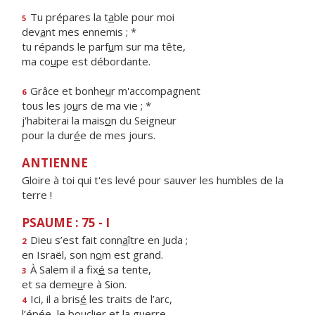
Tu prépares la t
a
ble pour moi
5
dev
a
nt mes ennemis ; *
tu répands le parf
u
m sur ma tête,
ma co
u
pe est débordante.
Grâce et bonhe
u
r m'accompagnent
6
tous les jo
u
rs de ma vie ; *
j'habiterai la mais
o
n du Seigneur
pour la dur
é
e de mes jours.
ANTIENNE
Gloire à toi qui t'es levé pour sauver les humbles de la
terre !
PSAUME : 75 - I
Dieu s’est fait conn
a
ître en Juda ;
2
en Israël, son n
o
m est grand.
À Salem il a fix
é
sa tente,
3
et sa deme
u
re à Sion.
Ici, il a bris
é
les traits de l’arc,
4
l’épée, le boucli
e
r et la guerre.