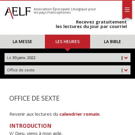
L'AELF
S'abonner
Association Épiscopale Liturgique
pour
les pays Francophones
Calendrier
Recevez gratuitement
Contact
les lectures du jour par courriel
LA MESSE
LES HEURES
LA BIBLE
Le
30 janv. 2022
|
Office de sexte
|
OFFICE DE SEXTE
Revenir aux lectures du
calendrier romain
.
INTRODUCTION
V/ Dieu, viens à mon aide,