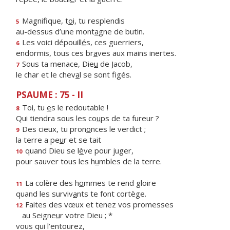
Magnifique, t
o
i, tu resplendis
5
au-dessus d’une mont
a
gne de butin.
Les voici dépouill
é
s, ces guerriers,
6
endormis, tous ces br
a
ves aux mains inertes.
Sous ta menace, Die
u
de Jacob,
7
le char et le chev
a
l se sont figés.
PSAUME : 75 - II
Toi, tu
e
s le redoutable !
8
Qui tiendra sous les co
u
ps de ta fureur ?
Des cieux, tu pron
o
nces le verdict ;
9
la terre a pe
u
r et se tait
quand Dieu se l
è
ve pour juger,
10
pour sauver tous les h
u
mbles de la terre.
La colère des h
o
mmes te rend gloire
11
quand les surviv
a
nts te font cortège.
Faites des vœux et tenez vos promesses
12
au Seigne
u
r votre Dieu ; *
vous qui l’entourez,