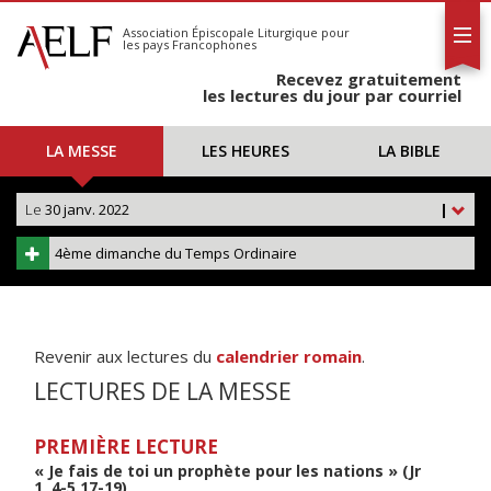
L'AELF
S'abonner
Association Épiscopale Liturgique
pour
les pays Francophones
Calendrier
Recevez gratuitement
Contact
les lectures du jour par courriel
LA MESSE
LES HEURES
LA BIBLE
Le
30 janv. 2022
|
4ème dimanche du Temps Ordinaire
Revenir aux lectures du
calendrier romain
.
LECTURES DE LA MESSE
PREMIÈRE LECTURE
« Je fais de toi un prophète pour les nations » (Jr
1, 4-5.17-19)