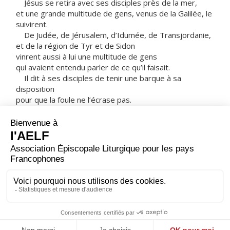
Jésus se retira avec ses disciples près de la mer,
et une grande multitude de gens, venus de la Galilée, le
suivirent.
De Judée, de Jérusalem, d’Idumée, de Transjordanie,
et de la région de Tyr et de Sidon
vinrent aussi à lui une multitude de gens
qui avaient entendu parler de ce qu’il faisait.
Il dit à ses disciples de tenir une barque à sa
disposition
pour que la foule ne l’écrase pas.
Car il avait fait beaucoup de guérisons,
si bien que tous ceux qui souffraient de quelque mal
se précipitaient sur lui pour le toucher.
Et lorsque les esprits impurs le voyaient,
ils se jetaient à ses pieds et criaient :
« Toi, tu es le Fils de Dieu ! »
Mais il leur défendait vivement de le faire connaître.
– Acclamons la Parole de Dieu.