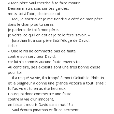
« Mon père Saül cherche à te faire mourir.
Demain matin, sois sur tes gardes,
mets-toi à l’abri, dissimule-toi.
Moi, je sortirai et je me tiendrai à côté de mon père
dans le champ où tu seras.
Je parlerai de toi à mon père,
je verrai ce qu’il en est et je te le ferai savoir. »
Jonathan fit à son père Saül l’éloge de David ;
il dit :
« Que le roi ne commette pas de faute
contre son serviteur David,
car lui n’a commis aucune faute envers toi.
Au contraire, ses exploits sont une très bonne chose
pour toi.
Il a risqué sa vie, il a frappé à mort Goliath le Philistin,
et le Seigneur a donné une grande victoire à tout Israël :
tu l’as vu et tu en as été heureux.
Pourquoi donc commettre une faute
contre la vie d’un innocent,
en faisant mourir David sans motif ? »
Saül écouta Jonathan et fit ce serment :