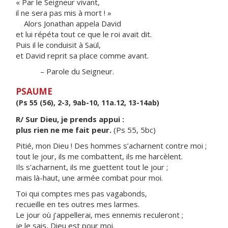
« Par le Seigneur vivant,
il ne sera pas mis à mort ! »
Alors Jonathan appela David
et lui répéta tout ce que le roi avait dit.
Puis il le conduisit à Saül,
et David reprit sa place comme avant.
– Parole du Seigneur.
PSAUME
(Ps 55 (56), 2-3, 9ab-10, 11a.12, 13-14ab)
R/ Sur Dieu, je prends appui :
plus rien ne me fait peur.
(Ps 55, 5bc)
Pitié, mon Dieu ! Des hommes s’acharnent contre moi ;
tout le jour, ils me combattent, ils me harcèlent.
Ils s’acharnent, ils me guettent tout le jour ;
mais là-haut, une armée combat pour moi.
Toi qui comptes mes pas vagabonds,
recueille en tes outres mes larmes.
Le jour où j’appellerai, mes ennemis reculeront ;
je le sais, Dieu est pour moi.