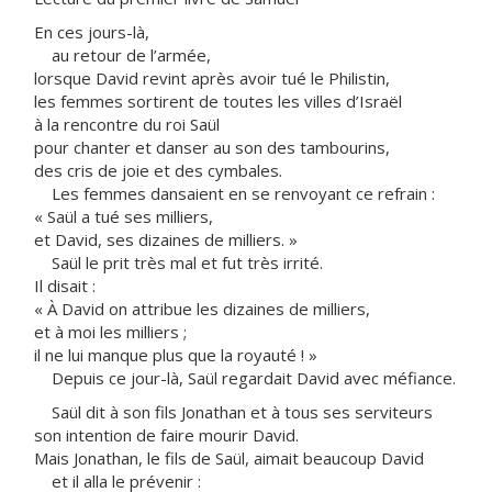
En ces jours-là,
au retour de l’armée,
lorsque David revint après avoir tué le Philistin,
les femmes sortirent de toutes les villes d’Israël
à la rencontre du roi Saül
pour chanter et danser au son des tambourins,
des cris de joie et des cymbales.
Les femmes dansaient en se renvoyant ce refrain :
« Saül a tué ses milliers,
et David, ses dizaines de milliers. »
Saül le prit très mal et fut très irrité.
Il disait :
« À David on attribue les dizaines de milliers,
et à moi les milliers ;
il ne lui manque plus que la royauté ! »
Depuis ce jour-là, Saül regardait David avec méfiance.
Saül dit à son fils Jonathan et à tous ses serviteurs
son intention de faire mourir David.
Mais Jonathan, le fils de Saül, aimait beaucoup David
et il alla le prévenir :