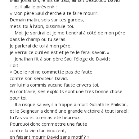
Mais Jonathan, le fils de Saül, aimait beaucoup David
et il alla le prévenir :
« Mon père Saül cherche à te faire mourir.
Demain matin, sois sur tes gardes,
mets-toi à l’abri, dissimule-toi.
Moi, je sortirai et je me tiendrai à côté de mon père
dans le champ où tu seras.
Je parlerai de toi à mon père,
je verrai ce qu’il en est et je te le ferai savoir. »
Jonathan fit à son père Saül l’éloge de David ;
il dit :
« Que le roi ne commette pas de faute
contre son serviteur David,
car lui n’a commis aucune faute envers toi.
Au contraire, ses exploits sont une très bonne chose
pour toi.
Il a risqué sa vie, il a frappé à mort Goliath le Philistin,
et le Seigneur a donné une grande victoire à tout Israël :
tu l’as vu et tu en as été heureux.
Pourquoi donc commettre une faute
contre la vie d’un innocent,
en faisant mourir David sans motif ? »