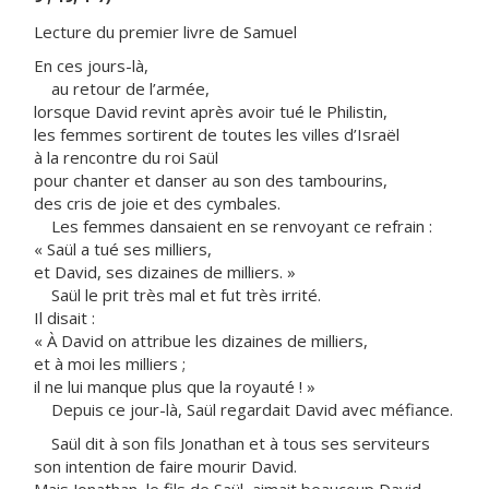
Lecture du premier livre de Samuel
En ces jours-là,
au retour de l’armée,
lorsque David revint après avoir tué le Philistin,
les femmes sortirent de toutes les villes d’Israël
à la rencontre du roi Saül
pour chanter et danser au son des tambourins,
des cris de joie et des cymbales.
Les femmes dansaient en se renvoyant ce refrain :
« Saül a tué ses milliers,
et David, ses dizaines de milliers. »
Saül le prit très mal et fut très irrité.
Il disait :
« À David on attribue les dizaines de milliers,
et à moi les milliers ;
il ne lui manque plus que la royauté ! »
Depuis ce jour-là, Saül regardait David avec méfiance.
Saül dit à son fils Jonathan et à tous ses serviteurs
son intention de faire mourir David.