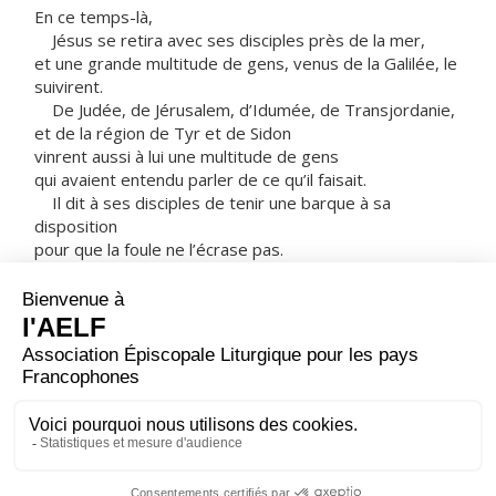
En ce temps-là,
Jésus se retira avec ses disciples près de la mer,
et une grande multitude de gens, venus de la Galilée, le
suivirent.
De Judée, de Jérusalem, d’Idumée, de Transjordanie,
et de la région de Tyr et de Sidon
vinrent aussi à lui une multitude de gens
qui avaient entendu parler de ce qu’il faisait.
Il dit à ses disciples de tenir une barque à sa
disposition
pour que la foule ne l’écrase pas.
Car il avait fait beaucoup de guérisons,
si bien que tous ceux qui souffraient de quelque mal
se précipitaient sur lui pour le toucher.
Et lorsque les esprits impurs le voyaient,
ils se jetaient à ses pieds et criaient :
« Toi, tu es le Fils de Dieu ! »
Mais il leur défendait vivement de le faire connaître.
– Acclamons la Parole de Dieu.