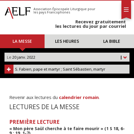
L'AELF
S'abonner
Association Épiscopale Liturgique
pour
les pays Francophones
Calendrier
Recevez gratuitement
Contact
les lectures du jour par courriel
LA MESSE
LES HEURES
LA BIBLE
Le
20 janv. 2022
|
S. Fabien, pape et martyr ; Saint Sébastien, martyr
Revenir aux lectures du
calendrier romain
.
LECTURES DE LA MESSE
PREMIÈRE LECTURE
« Mon père Saül cherche à te faire mourir » (1 S 18, 6-
9 ; 19, 1-7)