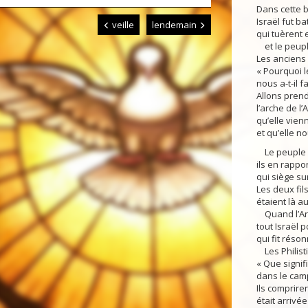
Dans cette 
Israël fut bat
veille
lendemain
qui tuèrent 
et le peupl
Les anciens d
« Pourquoi l
nous a-t-il f
Allons prend
l’arche de l’
qu’elle vien
et qu’elle n
Le peuple e
ils en rappo
qui siège su
Les deux fils
étaient là a
Quand l’Arc
tout Israël
qui fit réson
Les Philistin
« Que signif
dans le cam
Ils comprire
était arrivé