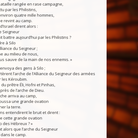
bataille rangée en rase campagne,
tu par les Philistins,
environ quatre mille hommes,
e revint au camp.
’Israël dirent alors :
e Seigneur
ait battre aujourd’hui par les Philistins ?
re à Silo
Alliance du Seigneur ;
ne au milieu de nous,
ous sauve de la main de nos ennemis. »
nvoya des gens à Silo ;
rtèrent l’arche de l’Alliance du Seigneur des armées
r les Kéroubim.
 du prêtre Éli, Hofni et Pinhas,
uprès de l’arche de Dieu.
he arriva au camp,
 poussa une grande ovation
ner la terre.
s entendirent le bruit et dirent :
ie cette grande ovation
p des Hébreux ? »
nt alors que l’arche du Seigneur
e dans le camp.