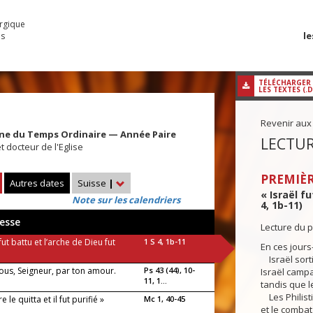
urgique
le
es
TÉLÉCHARGER
LES TEXTES (.
Revenir aux
ine du Temps Ordinaire — Année Paire
LECTUR
t docteur de l'Eglise
PREMIÈR
Autres dates
Suisse
|
« Israël fu
Note sur les calendriers
4, 1b-11)
esse
Lecture du p
 fut battu et l’arche de Dieu fut
1 S 4, 1b-11
En ces jours-
Israël sortit
ous, Seigneur, par ton amour.
Ps 43 (44), 10-
Israël campa
11, 1...
tandis que l
Les Philisti
e le quitta et il fut purifié »
Mc 1, 40-45
et le combat