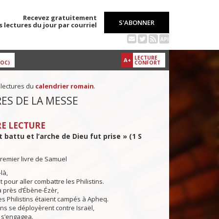
Recevez gratuitement
S'ABONNER
s lectures du jour par courriel
API
LECTURE
A+
DOC)
CONFORT
 lectures du
calendrier romain
.
ES DE LA MESSE
E LECTURE
t battu et l’arche de Dieu fut prise » (1 S
remier livre de Samuel
là,
 pour aller combattre les Philistins.
 près d’Ébène-Ézèr,
es Philistins étaient campés à Apheq.
ns se déployèrent contre Israël,
 s’engagea.