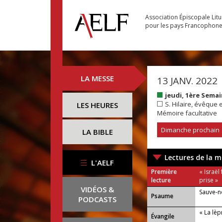
Association Épiscopale Lit
pour les pays Francophon
LA MESSE
13 JANV. 2022
jeudi, 1ère Sema
S. Hilaire, évêque e
LES HEURES
Mémoire facultative
Dimanche prochain
LA BIBLE
Lectures de la m
L'AELF
Première
« Israël
lecture
prise »
VIDÉOS &
Sauve-n
Psaume
PODCASTS
« La lèpr
Évangile