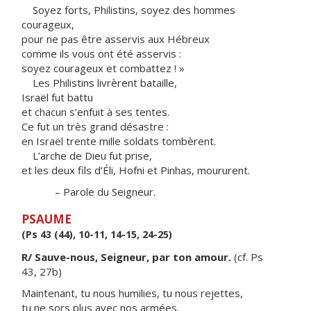
Soyez forts, Philistins, soyez des hommes
courageux,
pour ne pas être asservis aux Hébreux
comme ils vous ont été asservis :
soyez courageux et combattez ! »
Les Philistins livrèrent bataille,
Israël fut battu
et chacun s’enfuit à ses tentes.
Ce fut un très grand désastre :
en Israël trente mille soldats tombèrent.
L’arche de Dieu fut prise,
et les deux fils d’Éli, Hofni et Pinhas, moururent.
– Parole du Seigneur.
PSAUME
(Ps 43 (44), 10-11, 14-15, 24-25)
R/ Sauve-nous, Seigneur, par ton amour.
(cf. Ps
43, 27b)
Maintenant, tu nous humilies, tu nous rejettes,
tu ne sors plus avec nos armées.