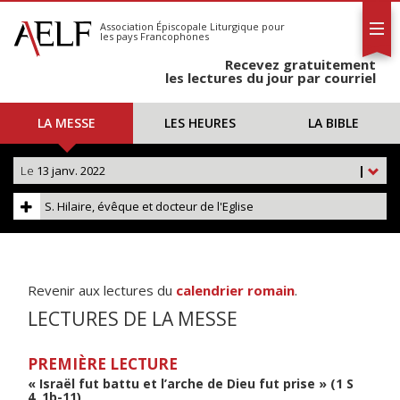
L'AELF
S'abonner
Association Épiscopale Liturgique
pour
les pays Francophones
Calendrier
Recevez gratuitement
Contact
les lectures du jour par courriel
LA MESSE
LES HEURES
LA BIBLE
Le
13 janv. 2022
|
S. Hilaire, évêque et docteur de l'Eglise
Revenir aux lectures du
calendrier romain
.
LECTURES DE LA MESSE
PREMIÈRE LECTURE
« Israël fut battu et l’arche de Dieu fut prise » (1 S
4, 1b-11)