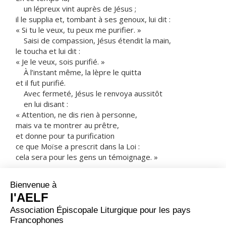
un lépreux vint auprès de Jésus ;
il le supplia et, tombant à ses genoux, lui dit :
« Si tu le veux, tu peux me purifier. »
Saisi de compassion, Jésus étendit la main,
le toucha et lui dit :
« Je le veux, sois purifié. »
À l’instant même, la lèpre le quitta
et il fut purifié.
Avec fermeté, Jésus le renvoya aussitôt
en lui disant :
« Attention, ne dis rien à personne,
mais va te montrer au prêtre,
et donne pour ta purification
ce que Moïse a prescrit dans la Loi :
cela sera pour les gens un témoignage. »
Une fois parti,
cet homme se mit à proclamer et à répandre la
nouvelle,
de sorte que Jésus ne pouvait plus entrer ouvertement
dans une ville,
mais restait à l’écart, dans des endroits déserts.