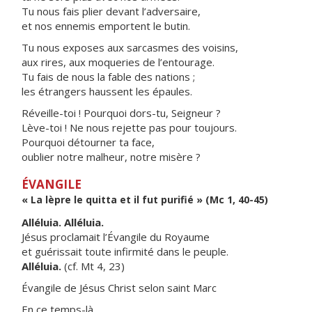
Tu nous fais plier devant l’adversaire,
et nos ennemis emportent le butin.
Tu nous exposes aux sarcasmes des voisins,
aux rires, aux moqueries de l’entourage.
Tu fais de nous la fable des nations ;
les étrangers haussent les épaules.
Réveille-toi ! Pourquoi dors-tu, Seigneur ?
Lève-toi ! Ne nous rejette pas pour toujours.
Pourquoi détourner ta face,
oublier notre malheur, notre misère ?
ÉVANGILE
« La lèpre le quitta et il fut purifié » (Mc 1, 40-45)
Alléluia. Alléluia.
Jésus proclamait l’Évangile du Royaume
et guérissait toute infirmité dans le peuple.
Alléluia.
(cf. Mt 4, 23)
Évangile de Jésus Christ selon saint Marc
En ce temps-là,