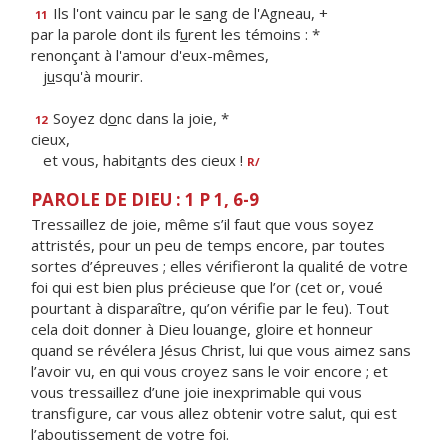
Ils l'ont vaincu par le s
a
ng de l'Agneau, +
11
par la parole dont ils f
u
rent les témoins : *
renonçant à l'amour d'eux-mêmes,
j
u
squ'à mourir.
Soyez d
o
nc dans la joie, *
12
cieux,
et vous, habit
a
nts des cieux !
R/
PAROLE DE DIEU : 1 P 1, 6-9
Tressaillez de joie, même s’il faut que vous soyez
attristés, pour un peu de temps encore, par toutes
sortes d’épreuves ; elles vérifieront la qualité de votre
foi qui est bien plus précieuse que l’or (cet or, voué
pourtant à disparaître, qu’on vérifie par le feu). Tout
cela doit donner à Dieu louange, gloire et honneur
quand se révélera Jésus Christ, lui que vous aimez sans
l’avoir vu, en qui vous croyez sans le voir encore ; et
vous tressaillez d’une joie inexprimable qui vous
transfigure, car vous allez obtenir votre salut, qui est
l’aboutissement de votre foi.