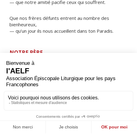
— que notre amitié pacifie ceux qui souffrent.
Que nos frères défunts entrent au nombre des
bienheureux,
— qu’un jour ils nous accueillent dans ton Paradis.
NOTRE PÈRE
ORAISON
Dieu qui fais resplendir la lumière après la nuit, accorde-
nous de finir ce jour à l’abri des attaques de l’adversaire
et de pouvoir te rendre grâce par Jésus Christ, ton Fils,
notre Seigneur et notre Dieu, qui règne avec toi et le
Saint-Esprit, maintenant et pour les siècles des siècles.
Amen.