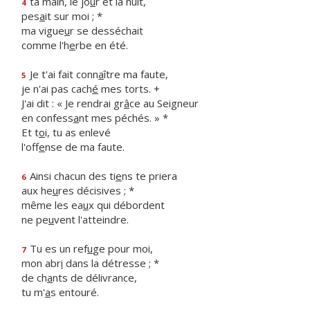
ta main, le jo
u
r et la nuit,
4
pes
a
it sur moi ; *
ma vigue
u
r se desséchait
comme l'h
e
rbe en été.
Je t'ai fait conn
a
ître ma faute,
5
je n'ai pas cach
é
mes torts. +
J'ai dit : « Je rendrai gr
â
ce au Seigneur
en confess
a
nt mes péchés. » *
Et t
o
i, tu as enlevé
l'off
e
nse de ma faute.
Ainsi chacun des ti
e
ns te priera
6
aux he
u
res décisives ; *
même les ea
u
x qui débordent
ne pe
u
vent l'atteindre.
Tu es un ref
u
ge pour moi,
7
mon abr
i
dans la détresse ; *
de ch
a
nts de délivrance,
tu m'
a
s entouré.