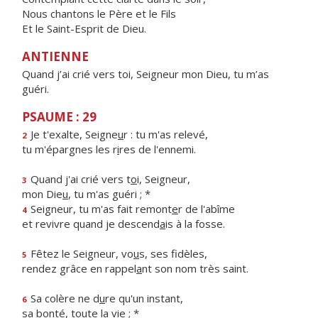
Nous chantons le Père et le Fils
Et le Saint-Esprit de Dieu.
ANTIENNE
Quand j’ai crié vers toi, Seigneur mon Dieu, tu m’as
guéri.
PSAUME : 29
Je t'exalte, Seigne
u
r : tu m'as relevé,
2
tu m'épargnes les r
i
res de l'ennemi.
Quand j'ai crié vers t
o
i, Seigneur,
3
mon Die
u
, tu m'as guéri ; *
Seigneur, tu m'as fait remont
e
r de l'abîme
4
et revivre quand je descend
a
is à la fosse.
Fêtez le Seigneur, vo
u
s, ses fidèles,
5
rendez grâce en rappel
a
nt son nom très saint.
Sa colère ne d
u
re qu'un instant,
6
sa bont
é
, toute la vie ; *