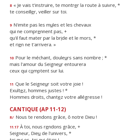
« Je vais t'instruire, te montr
e
r la route à suivre, *
8
te conseill
e
r, veiller sur toi.
N'imite pas les m
u
les et les chevaux
9
qui ne compr
e
nnent pas, +
qu'il faut mater par la br
i
de et le mors, *
et ri
e
n ne t'arrivera. »
Pour le méchant, doule
u
rs sans nombre ; *
10
mais l'amour du Seigne
u
r entourera
ceux qui c
o
mptent sur lui.
Que le Seigne
u
r soit votre joie !
11
Exult
e
z, hommes justes ! *
Hommes droits, chant
e
z votre allégresse !
CANTIQUE (AP 11-12)
Nous te rendons grâce, ô notre Dieu !
R/
À toi, nous r
e
ndons grâce, +
11.17
Seigneur, Die
u
de l'univers, *
toi qui es, t
o
i qui étais !