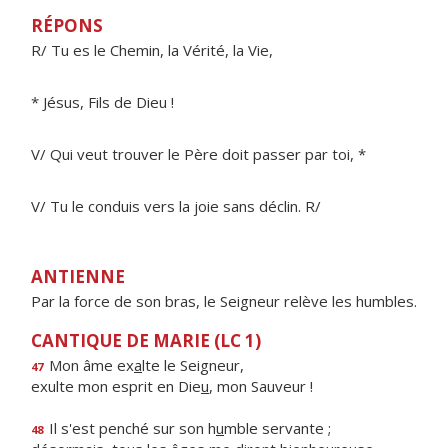
RÉPONS
R/ Tu es le Chemin, la Vérité, la Vie,
* Jésus, Fils de Dieu !
V/ Qui veut trouver le Père doit passer par toi, *
V/ Tu le conduis vers la joie sans déclin. R/
ANTIENNE
Par la force de son bras, le Seigneur relève les humbles.
CANTIQUE DE MARIE (LC 1)
Mon âme ex
a
lte le Seigneur,
47
exulte mon esprit en Die
u
, mon Sauveur !
Il s'est penché sur son h
u
mble servante ;
48