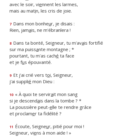
avec le soir, vi
e
nnent les larmes,
mais au mat
i
n, les cris de joie.
Dans mon bonhe
u
r, je disais :
7
Rien, jam
a
is, ne m'ébranlera !
Dans ta bonté, Seigneur, tu m'av
a
is fortifié
8
sur ma puiss
a
nte montagne ; *
pourtant, tu m'as cach
é
ta face
et je f
u
s épouvanté.
Et j'ai crié vers t
o
i, Seigneur,
9
j'ai suppli
é
mon Dieu :
« À quoi te servir
a
it mon sang
10
si je descend
a
is dans la tombe ? *
La poussière peut-
e
lle te rendre grâce
et proclam
e
r ta fidélité ?
Écoute, Seigne
u
r, pitié pour moi !
11
Seigneur, vi
e
ns à mon aide ! »