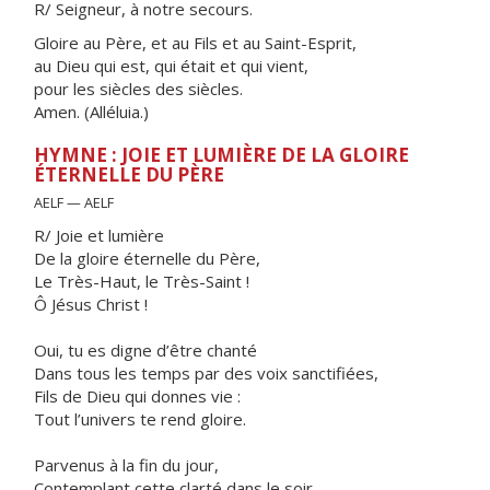
R/ Seigneur, à notre secours.
Gloire au Père, et au Fils et au Saint-Esprit,
au Dieu qui est, qui était et qui vient,
pour les siècles des siècles.
Amen. (Alléluia.)
HYMNE : JOIE ET LUMIÈRE DE LA GLOIRE
ÉTERNELLE DU PÈRE
AELF — AELF
R/ Joie et lumière
De la gloire éternelle du Père,
Le Très-Haut, le Très-Saint !
Ô Jésus Christ !
Oui, tu es digne d’être chanté
Dans tous les temps par des voix sanctifiées,
Fils de Dieu qui donnes vie :
Tout l’univers te rend gloire.
Parvenus à la fin du jour,
Contemplant cette clarté dans le soir,