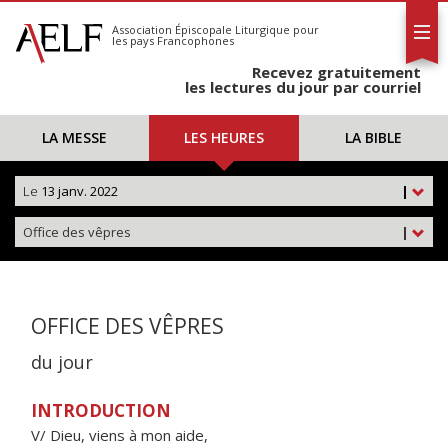
L'AELF
S'abonner
Association Épiscopale Liturgique
pour
les pays Francophones
Calendrier
Recevez gratuitement
Contact
les lectures du jour par courriel
LA MESSE
LES HEURES
LA BIBLE
Le
13 janv. 2022
|
Office des vêpres
|
OFFICE DES VÊPRES
du jour
INTRODUCTION
V/ Dieu, viens à mon aide,