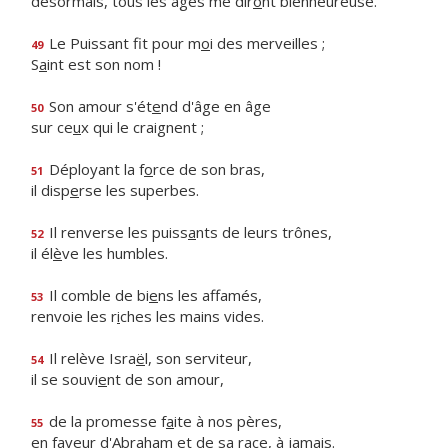
désormais, tous les âges me dir
o
nt bienheureuse.
Le Puissant fit pour m
o
i des merveilles ;
49
S
a
int est son nom !
Son amour s'ét
e
nd d'âge en âge
50
sur ce
u
x qui le craignent ;
Déployant la f
o
rce de son bras,
51
il disp
e
rse les superbes.
Il renverse les puiss
a
nts de leurs trônes,
52
il él
è
ve les humbles.
Il comble de bi
e
ns les affamés,
53
renvoie les r
i
ches les mains vides.
Il relève Isra
ë
l, son serviteur,
54
il se souvi
e
nt de son amour,
de la promesse f
a
ite à nos pères,
55
en faveur d'Abraham et de sa r
a
ce, à jamais.