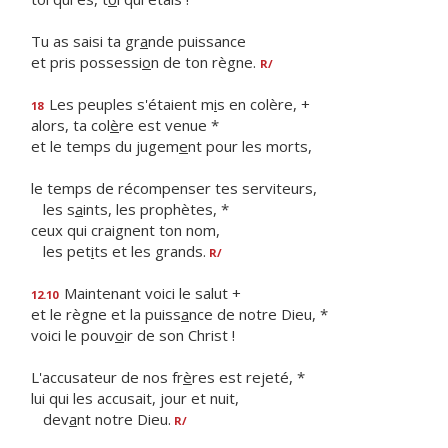
Tu as saisi ta gr
a
nde puissance
et pris possessi
o
n de ton règne.
R/
Les peuples s'étaient m
i
s en colère, +
18
alors, ta col
è
re est venue *
et le temps du jugem
e
nt pour les morts,
le temps de récompenser tes serviteurs,
les s
a
ints, les prophètes, *
ceux qui craignent ton nom,
les pet
i
ts et les grands.
R/
Maintenant voici le salut +
12.10
et le règne et la puiss
a
nce de notre Dieu, *
voici le pouv
o
ir de son Christ !
L'accusateur de nos fr
è
res est rejeté, *
lui qui les accusait, jour et nuit,
dev
a
nt notre Dieu.
R/