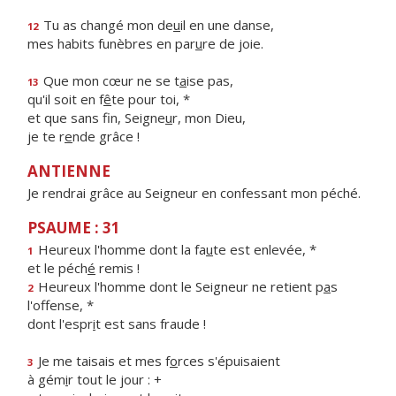
Tu as changé mon de
u
il en une danse,
12
mes habits funèbres en par
u
re de joie.
Que mon cœur ne se t
a
ise pas,
13
qu'il soit en f
ê
te pour toi, *
et que sans fin, Seigne
u
r, mon Dieu,
je te r
e
nde grâce !
ANTIENNE
Je rendrai grâce au Seigneur en confessant mon péché.
PSAUME : 31
Heureux l'homme dont la fa
u
te est enlevée, *
1
et le péch
é
remis !
Heureux l'homme dont le Seigneur ne retient p
a
s
2
l'offense, *
dont l'espr
i
t est sans fraude !
Je me taisais et mes f
o
rces s'épuisaient
3
à gém
i
r tout le jour : +