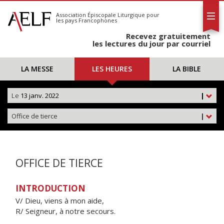
L'AELF
S'abonner
Association Épiscopale Liturgique
pour
les pays Francophones
Calendrier
Recevez gratuitement
Contact
les lectures du jour par courriel
LA MESSE
LES HEURES
LA BIBLE
Le
13 janv. 2022
|
Office de tierce
|
OFFICE DE TIERCE
INTRODUCTION
V/ Dieu, viens à mon aide,
R/ Seigneur, à notre secours.