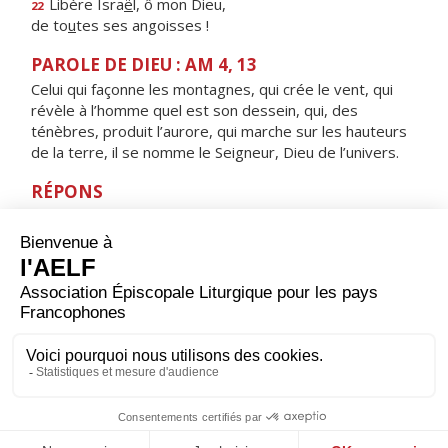
Libère Isra
ë
l, ô mon Dieu,
22
de to
u
tes ses angoisses !
PAROLE DE DIEU : AM 4, 13
Celui qui façonne les montagnes, qui crée le vent, qui
révèle à l’homme quel est son dessein, qui, des
ténèbres, produit l’aurore, qui marche sur les hauteurs
de la terre, il se nomme le Seigneur, Dieu de l’univers.
RÉPONS
V/ Toutes les œuvres du Seigneur, bénissez le Seigneur
:
à lui haute gloire, louange éternelle.
ORAISON
Père saint, nous rappelant cette heure où l'Esprit
descendit sur les Apôtres, nous te prions : fais-nous
vivre tout au long de cette journée de l'amour révélé
par ton Fils, Jésus, le Christ, notre Seigneur. Amen.