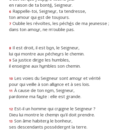
en raison de ta bont
é
, Seigneur.
Rappelle-toi, Seigne
u
r, ta tendresse,
6
ton amour qui
e
st de toujours.
Oublie les révoltes, les péch
é
s de ma jeunesse ;
7
dans ton amo
u
r, ne m'oublie pas.
Il est droit, il est b
o
n, le Seigneur,
8
lui qui montre aux péche
u
rs le chemin.
Sa justice dir
i
ge les humbles,
9
il enseigne aux h
u
mbles son chemin.
Les voies du Seigneur sont amo
u
r et vérité
10
pour qui veille à son alli
a
nce et à ses lois.
À cause de ton n
o
m, Seigneur,
11
pardonne ma fa
u
te : elle est grande.
Est-il un homme qui cr
a
igne le Seigneur ?
12
Dieu lui montre le chem
i
n qu'il doit prendre.
Son âme habiter
a
le bonheur,
13
ses descendants posséder
o
nt la terre.