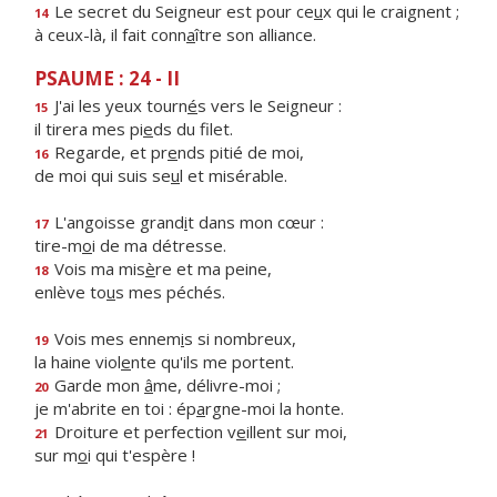
Le secret du Seigneur est pour ce
u
x qui le craignent ;
14
à ceux-là, il fait conn
a
ître son alliance.
PSAUME : 24 - II
J'ai les yeux tourn
é
s vers le Seigneur :
15
il tirera mes pi
e
ds du filet.
Regarde, et pr
e
nds pitié de moi,
16
de moi qui suis se
u
l et misérable.
L'angoisse grand
i
t dans mon cœur :
17
tire-m
o
i de ma détresse.
Vois ma mis
è
re et ma peine,
18
enlève to
u
s mes péchés.
Vois mes ennem
i
s si nombreux,
19
la haine viol
e
nte qu'ils me portent.
Garde mon
â
me, délivre-moi ;
20
je m'abrite en toi : ép
a
rgne-moi la honte.
Droiture et perfection v
e
illent sur moi,
21
sur m
o
i qui t'espère !