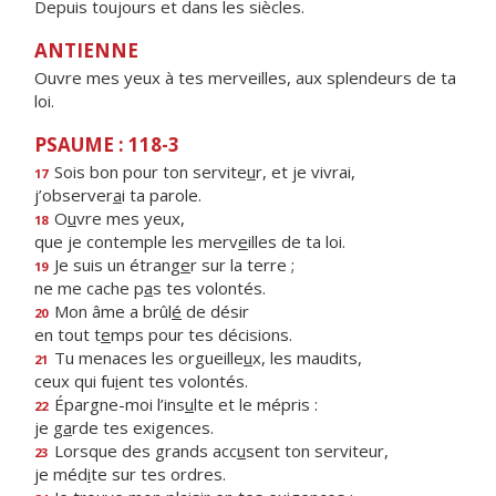
Depuis toujours et dans les siècles.
ANTIENNE
Ouvre mes yeux à tes merveilles, aux splendeurs de ta
loi.
PSAUME : 118-3
Sois bon pour ton servite
u
r, et je vivrai,
17
j’observer
a
i ta parole.
O
u
vre mes yeux,
18
que je contemple les merv
e
illes de ta loi.
Je suis un étrang
e
r sur la terre ;
19
ne me cache p
a
s tes volontés.
Mon âme a brûl
é
de désir
20
en tout t
e
mps pour tes décisions.
Tu menaces les orgueille
u
x, les maudits,
21
ceux qui fu
i
ent tes volontés.
Épargne-moi l’ins
u
lte et le mépris :
22
je g
a
rde tes exigences.
Lorsque des grands acc
u
sent ton serviteur,
23
je méd
i
te sur tes ordres.