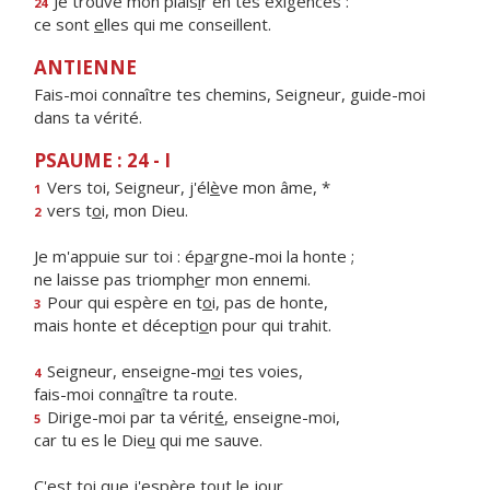
Je trouve mon plais
i
r en tes exigences :
24
ce sont
e
lles qui me conseillent.
ANTIENNE
Fais-moi connaître tes chemins, Seigneur, guide-moi
dans ta vérité.
PSAUME : 24 - I
Vers toi, Seigneur, j'él
è
ve mon âme, *
1
vers t
o
i, mon Dieu.
2
Je m'appuie sur toi : ép
a
rgne-moi la honte ;
ne laisse pas triomph
e
r mon ennemi.
Pour qui espère en t
o
i, pas de honte,
3
mais honte et décepti
o
n pour qui trahit.
Seigneur, enseigne-m
o
i tes voies,
4
fais-moi conn
a
ître ta route.
Dirige-moi par ta vérit
é
, enseigne-moi,
5
car tu es le Die
u
qui me sauve.
C'est toi que j'esp
è
re tout le jour