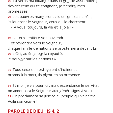
Tu seras ma louange dans la gr
a
nde assemblée ;
26
devant ceux qui te craignent, je tiendr
a
i mes
promesses.
Les pauvres mangeront : ils ser
o
nt rassasiés ;
27
ils loueront le Seigneur, ceux qui le cherchent :
« À vous, toujours, la v
i
e et la joie ! »
La terre entière se souviendra
28
et reviendr
a
vers le Seigneur,
chaque famille de nations se prosterner
a
devant lui :
« Oui, au Seigne
u
r la royauté,
29
le pouv
o
ir sur les nations ! »
Tous ceux qui festoy
a
ient s'inclinent ;
30
promis à la mort, ils pl
i
ent en sa présence.
Et moi, je vis pour lui : ma descend
a
nce le servira ;
31
on annoncera le Seigneur aux générati
o
ns à venir.
On proclamera sa justice au pe
u
ple qui va naître :
32
Voil
à
son œuvre !
PAROLE DE DIEU : IS 4, 2