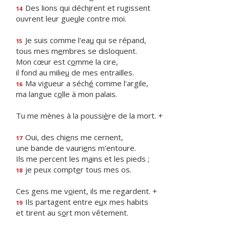
Des lions qui déch
i
rent et rugissent
14
ouvrent leur gue
u
le contre moi.
Je suis comme l'ea
u
qui se répand,
15
tous mes m
e
mbres se disloquent.
Mon cœur est c
o
mme la cire,
il fond au milie
u
de mes entrailles.
Ma vigueur a séch
é
comme l'argile,
16
ma langue c
o
lle à mon palais.
Tu me mènes à la poussi
è
re de la mort. +
Oui, des chi
e
ns me cernent,
17
une bande de vauri
e
ns m'entoure.
Ils me percent les m
a
ins et les pieds ;
je peux compt
e
r tous mes os.
18
Ces gens me v
o
ient, ils me regardent. +
Ils partagent entre e
u
x mes habits
19
et tirent au s
o
rt mon vêtement.