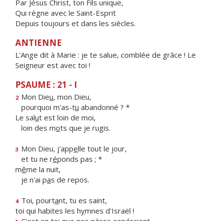
Par Jésus Christ, ton Fils unique,
Qui règne avec le Saint-Esprit
Depuis toujours et dans les siècles.
ANTIENNE
L'Ange dit à Marie : je te salue, comblée de grâce ! Le
Seigneur est avec toi !
PSAUME : 21 - I
Mon Die
u
, mon Dieu,
2
pourquoi m'as-t
u
abandonné ? *
Le sal
u
t est loin de moi,
loin des m
o
ts que je rugis.
Mon Dieu, j'app
e
lle tout le jour,
3
et tu ne r
é
ponds pas ; *
m
ê
me la nuit,
je n'ai p
a
s de repos.
Toi, pourt
a
nt, tu es saint,
4
toi qui habites les h
y
mnes d'Israël !