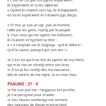
C'est en toi que nos p
è
res espéraient,
5
ils espéraient et tu les d
é
livrais.
Quand ils criaient vers t
o
i, ils échappaient ;
6
en toi ils espéraient et n'étaient p
a
s déçus.
Et moi, je suis un v
e
r, pas un homme,
7
raillé par les gens, rejet
é
par le peuple.
Tous ceux qui me v
o
ient me bafouent,
8
ils ricanent et h
o
chent la tête :
« Il comptait sur le Seigne
u
r : qu'il le délivre !
9
Qu'il le sauve, puisqu'il
e
st son ami ! »
C'est toi qui m'as tiré du v
e
ntre de ma mère,
10
qui m'as mis en sûret
é
entre ses bras.
À toi je fus confi
é
dès ma naissance ;
11
dès le ventre de ma m
è
re, tu es mon Dieu.
PSAUME : 21 - II
Ne sois pas loin : l'ang
o
isse est proche,
12
je n'ai pers
o
nne pour m'aider.
Des fauves nombre
u
x me cernent,
13
des taureaux de Bas
a
n m'encerclent.