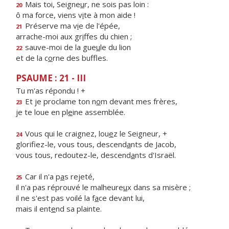
Mais toi, Seigne
u
r, ne sois pas loin :
20
ô ma force, viens v
i
te à mon aide !
Préserve ma v
i
e de l'épée,
21
arrache-moi aux gr
i
ffes du chien ;
sauve-moi de la gue
u
le du lion
22
et de la c
o
rne des buffles.
PSAUME : 21 - III
Tu m'as répondu ! +
Et je proclame ton n
o
m devant mes frères,
23
je te loue en pl
e
ine assemblée.
Vous qui le craignez, lou
e
z le Seigneur, +
24
glorifiez-le, vous tous, descend
a
nts de Jacob,
vous tous, redoutez-le, descend
a
nts d'Israël.
Car il n'a p
a
s rejeté,
25
il n'a pas réprouvé le malheure
u
x dans sa misère ;
il ne s'est pas voilé la f
a
ce devant lui,
mais il ent
e
nd sa plainte.