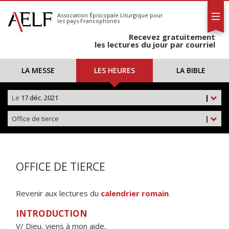
L'AELF
S'abonner
Association Épiscopale Liturgique
pour
les pays Francophones
Calendrier
Recevez gratuitement
Contact
les lectures du jour par courriel
LA MESSE
LES HEURES
LA BIBLE
Le
17 déc. 2021
|
Office de tierce
|
OFFICE DE TIERCE
Revenir aux lectures du
calendrier romain
.
INTRODUCTION
V/ Dieu, viens à mon aide,