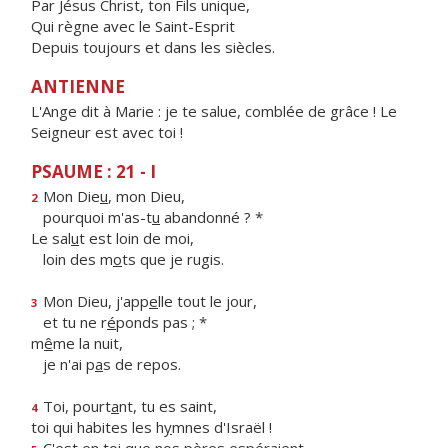
Par Jésus Christ, ton Fils unique,
Qui règne avec le Saint-Esprit
Depuis toujours et dans les siècles.
ANTIENNE
L'Ange dit à Marie : je te salue, comblée de grâce ! Le
Seigneur est avec toi !
PSAUME : 21 - I
Mon Die
u
, mon Dieu,
2
pourquoi m'as-t
u
abandonné ? *
Le sal
u
t est loin de moi,
loin des m
o
ts que je rugis.
Mon Dieu, j'app
e
lle tout le jour,
3
et tu ne r
é
ponds pas ; *
m
ê
me la nuit,
je n'ai p
a
s de repos.
Toi, pourt
a
nt, tu es saint,
4
toi qui habites les h
y
mnes d'Israël !