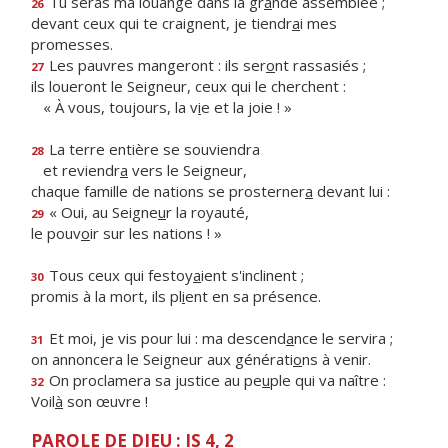
Tu seras ma louange dans la gr
a
nde assemblée ;
26
devant ceux qui te craignent, je tiendr
a
i mes
promesses.
Les pauvres mangeront : ils ser
o
nt rassasiés ;
27
ils loueront le Seigneur, ceux qui le cherchent :
« À vous, toujours, la v
i
e et la joie ! »
La terre entière se souviendra
28
et reviendr
a
vers le Seigneur,
chaque famille de nations se prosterner
a
devant lui :
« Oui, au Seigne
u
r la royauté,
29
le pouv
o
ir sur les nations ! »
Tous ceux qui festoy
a
ient s'inclinent ;
30
promis à la mort, ils pl
i
ent en sa présence.
Et moi, je vis pour lui : ma descend
a
nce le servira ;
31
on annoncera le Seigneur aux générati
o
ns à venir.
On proclamera sa justice au pe
u
ple qui va naître :
32
Voil
à
son œuvre !
PAROLE DE DIEU : IS 4, 2