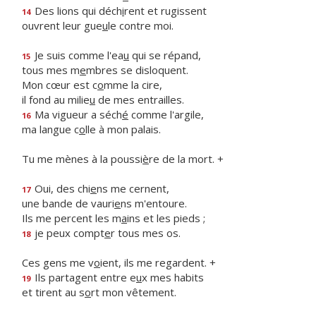
Des lions qui déch
i
rent et rugissent
14
ouvrent leur gue
u
le contre moi.
Je suis comme l'ea
u
qui se répand,
15
tous mes m
e
mbres se disloquent.
Mon cœur est c
o
mme la cire,
il fond au milie
u
de mes entrailles.
Ma vigueur a séch
é
comme l'argile,
16
ma langue c
o
lle à mon palais.
Tu me mènes à la poussi
è
re de la mort. +
Oui, des chi
e
ns me cernent,
17
une bande de vauri
e
ns m'entoure.
Ils me percent les m
a
ins et les pieds ;
je peux compt
e
r tous mes os.
18
Ces gens me v
o
ient, ils me regardent. +
Ils partagent entre e
u
x mes habits
19
et tirent au s
o
rt mon vêtement.