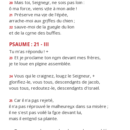
Mais toi, Seigne
u
r, ne sois pas loin :
20
ô ma force, viens v
i
te à mon aide !
Préserve ma v
i
e de l'épée,
21
arrache-moi aux gr
i
ffes du chien ;
sauve-moi de la gue
u
le du lion
22
et de la c
o
rne des buffles.
PSAUME : 21 - III
Tu m'as répondu ! +
Et je proclame ton n
o
m devant mes frères,
23
je te loue en pl
e
ine assemblée.
Vous qui le craignez, lou
e
z le Seigneur, +
24
glorifiez-le, vous tous, descend
a
nts de Jacob,
vous tous, redoutez-le, descend
a
nts d'Israël.
Car il n'a p
a
s rejeté,
25
il n'a pas réprouvé le malheure
u
x dans sa misère ;
il ne s'est pas voilé la f
a
ce devant lui,
mais il ent
e
nd sa plainte.