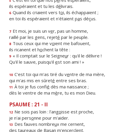
C'est en toi que nos p
è
res espéraient,
5
ils espéraient et tu les d
é
livrais.
Quand ils criaient vers t
o
i, ils échappaient ;
6
en toi ils espéraient et n'étaient p
a
s déçus.
Et moi, je suis un v
e
r, pas un homme,
7
raillé par les gens, rejet
é
par le peuple.
Tous ceux qui me v
o
ient me bafouent,
8
ils ricanent et h
o
chent la tête :
« Il comptait sur le Seigne
u
r : qu'il le délivre !
9
Qu'il le sauve, puisqu'il
e
st son ami ! »
C'est toi qui m'as tiré du v
e
ntre de ma mère,
10
qui m'as mis en sûret
é
entre ses bras.
À toi je fus confi
é
dès ma naissance ;
11
dès le ventre de ma m
è
re, tu es mon Dieu.
PSAUME : 21 - II
Ne sois pas loin : l'ang
o
isse est proche,
12
je n'ai pers
o
nne pour m'aider.
Des fauves nombre
u
x me cernent,
13
des taureaux de Bas
a
n m'encerclent.