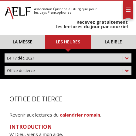
L'AELF
S'abonner
Association Épiscopale Liturgique
pour
les pays Francophones
Calendrier
Recevez gratuitement
Contact
les lectures du jour par courriel
LA MESSE
LES HEURES
LA BIBLE
Le
17 déc. 2021
|
Office de tierce
|
OFFICE DE TIERCE
Revenir aux lectures du
calendrier romain
.
INTRODUCTION
V/ Dieu, viens à mon aide,