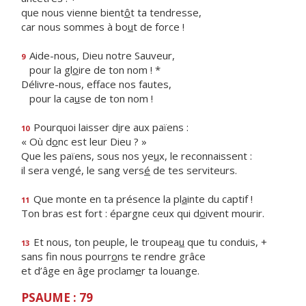
que nous vienne bient
ô
t ta tendresse,
car nous sommes à bo
u
t de force !
Aide-nous, Dieu notre Sauveur,
9
pour la gl
o
ire de ton nom ! *
Délivre-nous, efface nos fautes,
pour la ca
u
se de ton nom !
Pourquoi laisser d
i
re aux païens :
10
« Où d
o
nc est leur Dieu ? »
Que les païens, sous nos ye
u
x, le reconnaissent :
il sera vengé, le sang vers
é
de tes serviteurs.
Que monte en ta présence la pl
a
inte du captif !
11
Ton bras est fort : épargne ceux qui d
o
ivent mourir.
Et nous, ton peuple, le troupea
u
que tu conduis, +
13
sans fin nous pourr
o
ns te rendre grâce
et d’âge en âge proclam
e
r ta louange.
PSAUME : 79