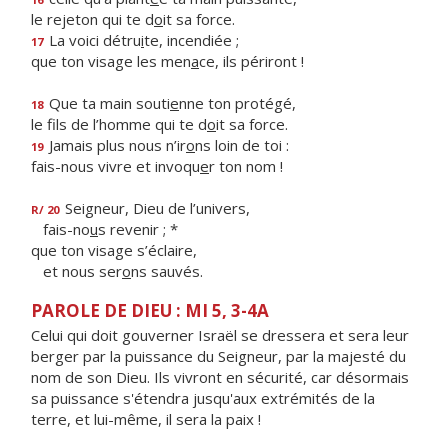
le rejeton qui te d
o
it sa force.
La voici détru
i
te, incendiée ;
17
que ton visage les men
a
ce, ils périront !
Que ta main souti
e
nne ton protégé,
18
le fils de l’homme qui te d
o
it sa force.
Jamais plus nous n’ir
o
ns loin de toi :
19
fais-nous vivre et invoqu
e
r ton nom !
Seigneur, Dieu de l’univers,
R/ 20
fais-no
u
s revenir ; *
que ton visage s’éclaire,
et nous ser
o
ns sauvés.
PAROLE DE DIEU : MI 5, 3-4A
Celui qui doit gouverner Israël se dressera et sera leur
berger par la puissance du Seigneur, par la majesté du
nom de son Dieu. Ils vivront en sécurité, car désormais
sa puissance s'étendra jusqu'aux extrémités de la
terre, et lui-même, il sera la paix !