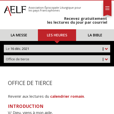
L'AELF
S'abonner
Association Épiscopale Liturgique
pour
les pays Francophones
Calendrier
Recevez gratuitement
Contact
les lectures du jour par courriel
LA MESSE
LES HEURES
LA BIBLE
Le
16 déc. 2021
|
Office de tierce
|
OFFICE DE TIERCE
Revenir aux lectures du
calendrier romain
.
INTRODUCTION
V/ Dieu, viens à mon aide,