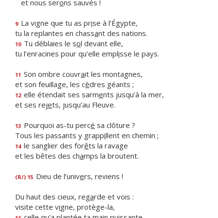
et nous ser
o
ns sauvés !
La vigne que tu as pr
i
se à l’Égypte,
9
tu la replantes en chass
a
nt des nations.
Tu déblaies le s
o
l devant elle,
10
tu l’enracines pour qu’elle empl
i
sse le pays.
Son ombre couvr
a
it les montagnes,
11
et son feuillage, les c
è
dres géants ;
elle étendait ses sarm
e
nts jusqu’à la mer,
12
et ses rej
e
ts, jusqu’au Fleuve.
Pourquoi as-tu perc
é
sa clôture ?
13
Tous les passants y grapp
i
llent en chemin ;
le sanglier des for
ê
ts la ravage
14
et les bêtes des ch
a
mps la broutent.
Dieu de l’univ
e
rs, reviens !
(R/) 15
Du haut des cieux, reg
a
rde et vois :
visite cette v
i
gne, protège-la,
celle qu’a plant
é
e ta main puissante,
16