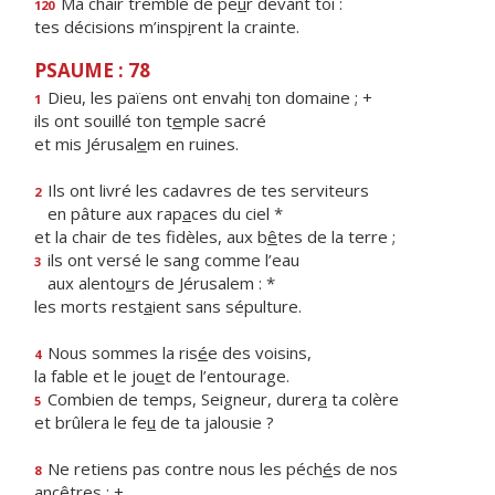
Ma chair tremble de pe
u
r devant toi :
120
tes décisions m’insp
i
rent la crainte.
PSAUME : 78
Dieu, les païens ont envah
i
ton domaine ; +
1
ils ont souillé ton t
e
mple sacré
et mis Jérusal
e
m en ruines.
Ils ont livré les cadavres de tes serviteurs
2
en pâture aux rap
a
ces du ciel *
et la chair de tes fidèles, aux b
ê
tes de la terre ;
ils ont versé le sang comme l’eau
3
aux alento
u
rs de Jérusalem : *
les morts rest
a
ient sans sépulture.
Nous sommes la ris
é
e des voisins,
4
la fable et le jou
e
t de l’entourage.
Combien de temps, Seigneur, durer
a
ta colère
5
et brûlera le fe
u
de ta jalousie ?
Ne retiens pas contre nous les péch
é
s de nos
8
ancêtres : +