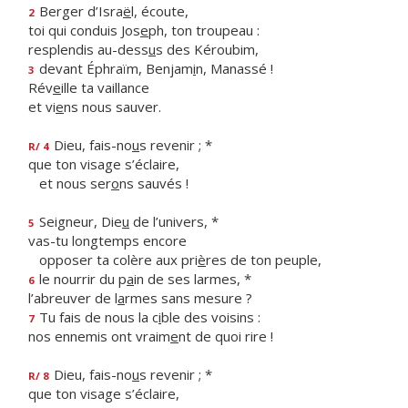
Berger d’Isra
ë
l, écoute,
2
toi qui conduis Jos
e
ph, ton troupeau :
resplendis au-dess
u
s des Kéroubim,
devant Éphraïm, Benjam
i
n, Manassé !
3
Rév
e
ille ta vaillance
et vi
e
ns nous sauver.
Dieu, fais-no
u
s revenir ; *
R/ 4
que ton visage s’éclaire,
et nous ser
o
ns sauvés !
Seigneur, Die
u
de l’univers, *
5
vas-tu longtemps encore
opposer ta colère aux pri
è
res de ton peuple,
le nourrir du p
a
in de ses larmes, *
6
l’abreuver de l
a
rmes sans mesure ?
Tu fais de nous la c
i
ble des voisins :
7
nos ennemis ont vraim
e
nt de quoi rire !
Dieu, fais-no
u
s revenir ; *
R/ 8
que ton visage s’éclaire,