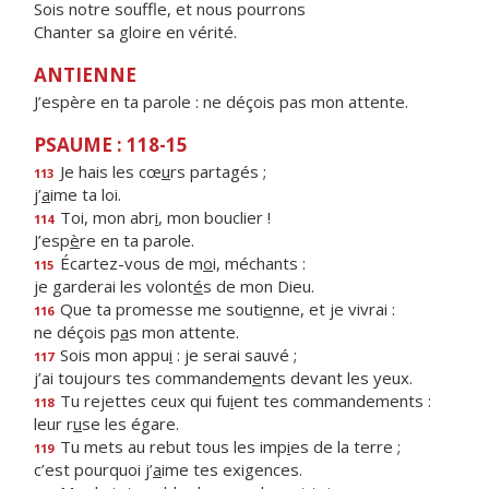
Sois notre souffle, et nous pourrons
Chanter sa gloire en vérité.
ANTIENNE
J’espère en ta parole : ne déçois pas mon attente.
PSAUME : 118-15
Je hais les cœ
u
rs partagés ;
113
j’
a
ime ta loi.
Toi, mon abr
i
, mon bouclier !
114
J’esp
è
re en ta parole.
Écartez-vous de m
o
i, méchants :
115
je garderai les volont
é
s de mon Dieu.
Que ta promesse me souti
e
nne, et je vivrai :
116
ne déçois p
a
s mon attente.
Sois mon appu
i
: je serai sauvé ;
117
j’ai toujours tes commandem
e
nts devant les yeux.
Tu rejettes ceux qui fu
i
ent tes commandements :
118
leur r
u
se les égare.
Tu mets au rebut tous les imp
i
es de la terre ;
119
c’est pourquoi j’
a
ime tes exigences.