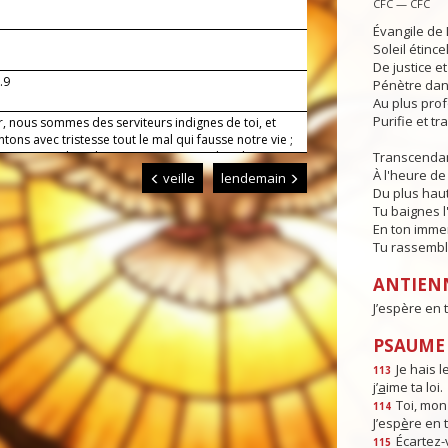
CFC — CFC
Évangile de 
Soleil étince
De justice e
.9
Pénètre dans
Au plus pro
Purifie et t
r, nous sommes des serviteurs indignes de toi, et
tons avec tristesse tout le mal qui fausse notre vie ;
ous cependant de trouver notre joie dans la
Transcendan
e de ton Fils, car il vient pour nous sauver. Lui qui
À l'heure de 
veille
lendemain
Du plus haut
Tu baignes l
En ton imme
Tu rassembl
ANTIEN
J’espère en 
PSAUME :
Je hais l
113
j’
a
ime ta loi.
Toi, mon
114
J’esp
è
re en 
Écartez-
115