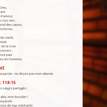
Dieu,
lant
t d'amour,
 nos vies ;
fond des cœurs,
ransforme.
te clarté,
midi.
 de la croix
'univers ;
nse paix
es les hommes.
NE
ta parole : ne déçois pas mon attente.
 118-15
es cœ
u
rs partagés ;
 abr
i
, mon bouclier !
ta parole.
vous de m
o
i, méchants :