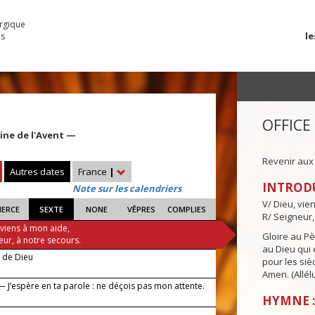
urgique
le
es
OFFICE
ine de l'Avent —
Revenir aux
Autres dates
France
|
INTROD
Note sur les calendriers
V/ Dieu, vie
IERCE
SEXTE
NONE
VÊPRES
COMPLIES
R/ Seigneur,
 viens à mon aide,
Gloire au Pèr
eur, à notre secours.
au Dieu qui e
e de Dieu
pour les siè
Amen. (Allélu
 J’espère en ta parole : ne déçois pas mon attente.
HYMNE :