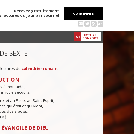
Recevez gratuitement
S'ABONNER
s lectures du jour par courriel
API
LECTURE
A+
CONFORT
 DE SEXTE
 lectures du
calendrier romain
.
UCTION
ns à mon aide,
 à notre secours.
e, et au Fils et au Saint-Esprit,
st, qui était et qui vient,
cles des siècles.
ia.)
 ÉVANGILE DE DIEU