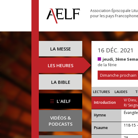
Association Épiscopale Lit
pour les pays Francophon
LA MESSE
16 DÉC. 2021
jeudi, 3ème Sema
de la férie
LES HEURES
Dimanche prochain
LA BIBLE
LECTURES
LAUDES
T
V/ Dieu,
L'AELF
Introduction
R/ Seign
Évangil
...
Hymne
VIDÉOS &
PODCASTS
118-15 —
Psaume
78