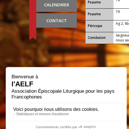
Psaume
CALENDRIER
79
Psaume
CONTACT
Ag 2, 6b
Péricope
Seigneu
Conclusion
nous sen
donne-n
naissanc
règne.