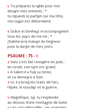
Tu prépares la t
a
ble pour moi
5
dev
a
nt mes ennemis ; *
tu répands le parf
u
m sur ma tête,
ma co
u
pe est débordante.
Grâce et bonhe
u
r m'accompagnent
6
tous les jo
u
rs de ma vie ; *
j'habiterai la mais
o
n du Seigneur
pour la dur
é
e de mes jours.
PSAUME : 75 - I
Dieu s’est fait conn
a
ître en Juda ;
2
en Israël, son n
o
m est grand.
À Salem il a fix
é
sa tente,
3
et sa deme
u
re à Sion.
Ici, il a bris
é
les traits de l’arc,
4
l’épée, le boucli
e
r et la guerre.
Magnifique, t
o
i, tu resplendis
5
au-dessus d’une mont
a
gne de butin.
Les voici dépouill
é
s, ces guerriers,
6