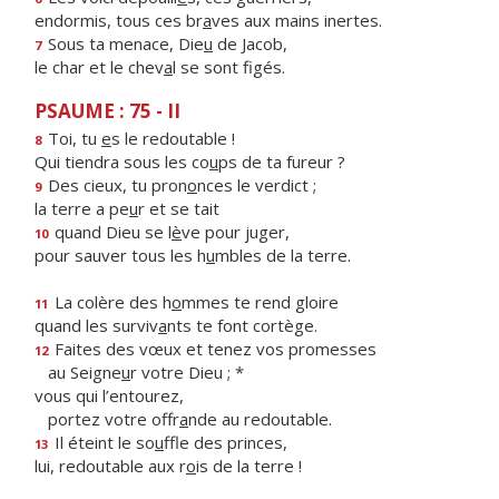
endormis, tous ces br
a
ves aux mains inertes.
Sous ta menace, Die
u
de Jacob,
7
le char et le chev
a
l se sont figés.
PSAUME : 75 - II
Toi, tu
e
s le redoutable !
8
Qui tiendra sous les co
u
ps de ta fureur ?
Des cieux, tu pron
o
nces le verdict ;
9
la terre a pe
u
r et se tait
quand Dieu se l
è
ve pour juger,
10
pour sauver tous les h
u
mbles de la terre.
La colère des h
o
mmes te rend gloire
11
quand les surviv
a
nts te font cortège.
Faites des vœux et tenez vos promesses
12
au Seigne
u
r votre Dieu ; *
vous qui l’entourez,
portez votre offr
a
nde au redoutable.
Il éteint le so
u
ffle des princes,
13
lui, redoutable aux r
o
is de la terre !