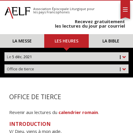
L'AELF
S'abonner
Association Épiscopale Liturgique
pour
les pays Francophones
Calendrier
Recevez gratuitement
Contact
les lectures du jour par courriel
LA MESSE
LES HEURES
LA BIBLE
Le
5 déc. 2021
|
Office de tierce
|
OFFICE DE TIERCE
Revenir aux lectures du
calendrier romain
.
INTRODUCTION
V/ Dieu, viens à mon aide,