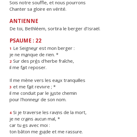
Sois notre souffle, et nous pourrons
Chanter sa gloire en vérité.
ANTIENNE
De toi, Bethléem, sortira le berger d’Israël.
PSAUME : 22
Le Seigne
u
r est mon berger :
1
je ne m
a
nque de rien. *
Sur des pr
é
s d'herbe fraîche,
2
il me f
a
it reposer.
Il me mène vers les ea
u
x tranquilles
et me f
a
it revivre ; *
3
il me conduit par le j
u
ste chemin
pour l'honne
u
r de son nom.
Si je traverse les rav
i
ns de la mort,
4
je ne cr
a
ins aucun mal, *
car tu
e
s avec moi :
ton bâton me gu
i
de et me rassure.