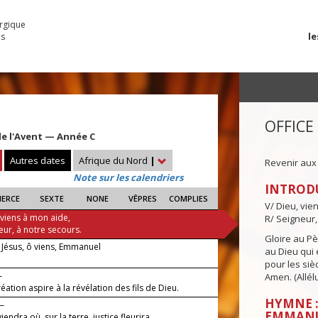
urgique
le
es
OFFICE
e l'Avent — Année C
Autres dates
Afrique du Nord
|
Revenir aux
Note sur les calendriers
INTROD
IERCE
SEXTE
NONE
VÊPRES
COMPLIES
V/ Dieu, vie
 viens à mon aide,
R/ Seigneur,
eur, à notre secours.
Gloire au Pèr
 Jésus, ô viens, Emmanuel
au Dieu qui e
pour les siè
—
Amen. (Allélu
éation aspire à la révélation des fils de Dieu.
HYMNE : 
 —
EMMAN
viendra où, sur la terre, justice fleurira.