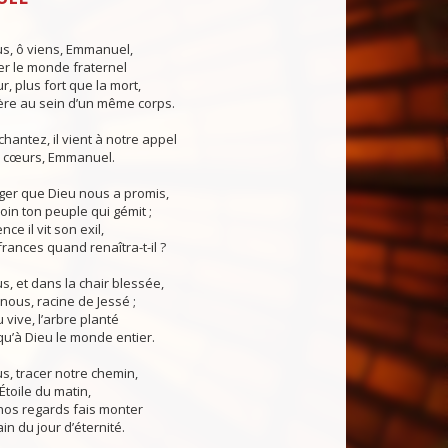
us, ô viens, Emmanuel,
er le monde fraternel
, plus fort que la mort,
re au sein d’un même corps.
chantez, il vient à notre appel
 cœurs, Emmanuel.
ger que Dieu nous a promis,
oin ton peuple qui gémit ;
nce il vit son exil,
rances quand renaîtra-t-il ?
us, et dans la chair blessée,
 nous, racine de Jessé ;
 vive, l’arbre planté
u’à Dieu le monde entier.
us, tracer notre chemin,
Étoile du matin,
nos regards fais monter
in du jour d’éternité.