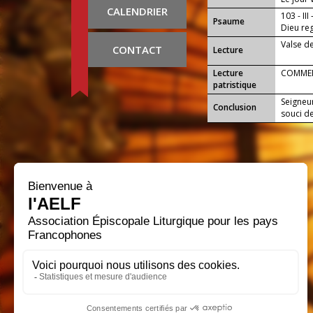
CALENDRIER
103 - III
Psaume
Dieu reg
Valse d
CONTACT
Lecture
Lecture
COMMENT
patristique
Seigneur
Conclusion
souci d