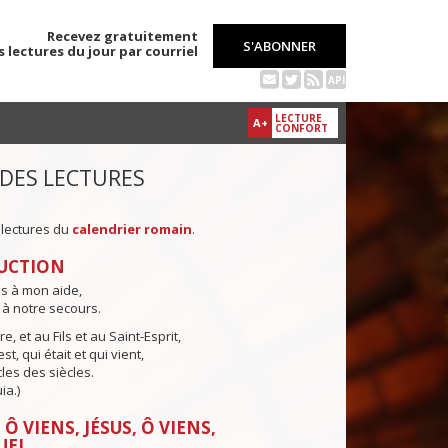
Recevez gratuitement
S'ABONNER
s lectures du jour par courriel
API
LECTURE
A+
CONFORT
 DES LECTURES
 lectures du
calendrier romain
.
UCTION
ns à mon aide,
 à notre secours.
e, et au Fils et au Saint-Esprit,
st, qui était et qui vient,
cles des siècles.
ia.)
Ô VIENS, JÉSUS, Ô VIENS,
UEL