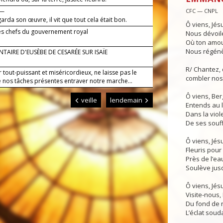
 —
CFC — CNPL
arda son œuvre, il vit que tout cela était bon.
Ô viens, Jés
es chefs du gouvernement royal
Nous dévoil
Où ton amour
Nous régénè
AIRE D'EUSÈBE DE CESARÉE SUR ISAÏE
R/ Chantez, 
 tout-puissant et miséricordieux, ne laisse pas le
combler nos
e nos tâches présentes entraver notre marche...
Ô viens, Ber
veille
lendemain
Entends au l
Dans la viole
De ses souff
Ô viens, Jés
Fleuris pour
Près de l’eau
Soulève jusq
Ô viens, Jés
Visite-nous, 
Du fond de 
L’éclat souda