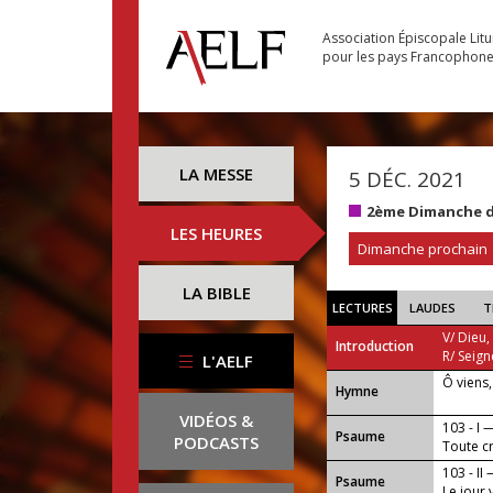
Association Épiscopale Lit
pour les pays Francophon
LA MESSE
5 DÉC. 2021
2ème Dimanche d
LES HEURES
Dimanche prochain
LA BIBLE
LECTURES
LAUDES
T
V/ Dieu,
Introduction
R/ Seign
L'AELF
Ô viens,
...
Hymne
VIDÉOS &
103 - I 
Psaume
PODCASTS
Toute cr
103 - II
Psaume
Le jour 