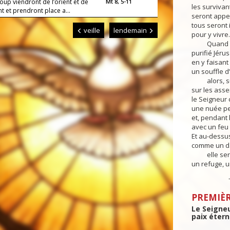
oup viendront de l’orient et de
Mt 8, 5-11
les survivan
nt et prendront place a...
seront appel
tous seront 
veille
lendemain
pour y vivre.
Quand le Se
purifié Jér
en y faisant
un souffle d
alors, sur 
sur les asse
le Seigneur 
une nuée pe
et, pendant 
avec un feu
Et au-dessus
comme un dai
elle sera, c
un refuge, un
– Parol
PREMIÈR
Le Seigneu
paix étern