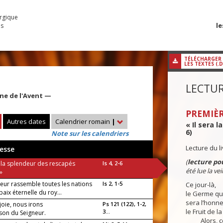
urgique
le
es
TÉLÉCHARGER
LES TEXTES (.
LECTUR
ine de l'Avent —
PREMIÈR
Autres dates
Calendrier romain
|
« Il sera l
6)
Note sur les calendriers
Lecture du l
esse
(
lecture pou
a la splendeur des rescapés
Is 4, 2-6
été lue la veil
 »
neur rassemble toutes les nations
Is 2, 1-5
Ce jour-là,
paix éternelle du roy...
le Germe que
sera l’honne
joie, nous irons
Ps 121 (122), 1-2,
le Fruit de l
3...
ison du Seigneur.
Alors, ceux