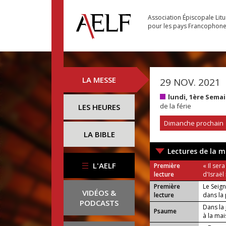
Association Épiscopale Lit
pour les pays Francophon
LA MESSE
29 NOV. 2021
lundi, 1ère Sema
de la férie
LES HEURES
Dimanche prochain
LA BIBLE
Lectures de la m
L'AELF
Première
« Il ser
lecture
d'Israël
Première
Le Seig
VIDÉOS &
lecture
dans la 
PODCASTS
Dans la 
Psaume
à la ma