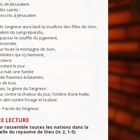
ts de Jérusalem,
és saints :
inscrits à Jérusalem
igneur aura lavé la souillure des filles de Sion,
usalem du sang répandu,
 passer le souffle du jugement,
’incendie,
toute la montagne de Sion,
mblées qui s’y tiennent,
créera
ndant le jour
la nuit, une fumée
 de flammes éclatantes.
 de tout,
s, la gloire du Seigneur :
ontre la chaleur du jour, l’ombre d’une hutte,
 abri contre l’orage et la pluie.
e du Seigneur.
E LECTURE
r rassemble toutes les nations dans la
elle du royaume de Dieu (Is 2, 1-5)