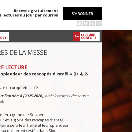
Recevez gratuitement
S'ABONNER
s lectures du jour par courriel
API
LECTURE
A+
DOC)
CONFORT
ES DE LA MESSE
E LECTURE
a splendeur des rescapés d'Israël » (Is 4, 2-
ivre du prophète Isaïe
r l'année A (2025-2026)
, où la lecture ci-dessous a
le)
 fera grandir le Seigneur
ur et la gloire des rescapés d’Israël,
a terre sera leur fierté et leur splendeur.
 qui seront restés dans Sion,