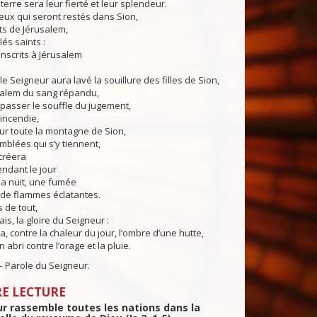
a terre sera leur fierté et leur splendeur.
 qui seront restés dans Sion,
ts de Jérusalem,
és saints :
inscrits à Jérusalem
igneur aura lavé la souillure des filles de Sion,
usalem du sang répandu,
 passer le souffle du jugement,
’incendie,
toute la montagne de Sion,
mblées qui s’y tiennent,
créera
ndant le jour
la nuit, une fumée
 de flammes éclatantes.
 de tout,
s, la gloire du Seigneur :
ontre la chaleur du jour, l’ombre d’une hutte,
 abri contre l’orage et la pluie.
e du Seigneur.
E LECTURE
r rassemble toutes les nations dans la