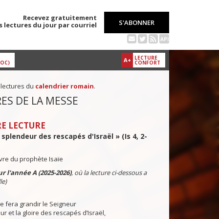
Recevez gratuitement
S'ABONNER
s lectures du jour par courriel
API
LECTURE
A+
DOC)
CONFORT
 lectures du
calendrier romain
.
ES DE LA MESSE
E LECTURE
a splendeur des rescapés d'Israël » (Is 4, 2-
ivre du prophète Isaïe
r l'année A (2025-2026)
, où la lecture ci-dessous a
le)
 fera grandir le Seigneur
ur et la gloire des rescapés d’Israël,