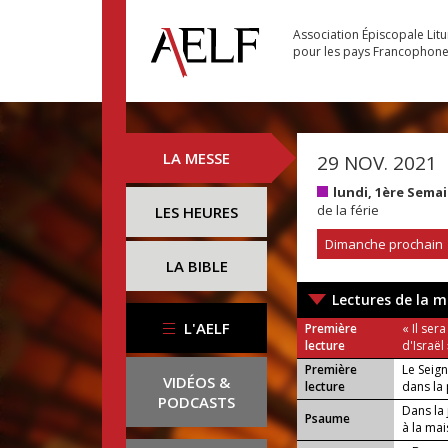
Association Épiscopale Lit
pour les pays Francophon
LA MESSE
29 NOV. 2021
lundi, 1ère Sema
de la férie
LES HEURES
Dimanche prochain
LA BIBLE
Lectures de la m
L'AELF
Première
« Il ser
lecture
d'Israël
Première
Le Seig
VIDÉOS &
lecture
dans la 
PODCASTS
Dans la 
Psaume
à la ma