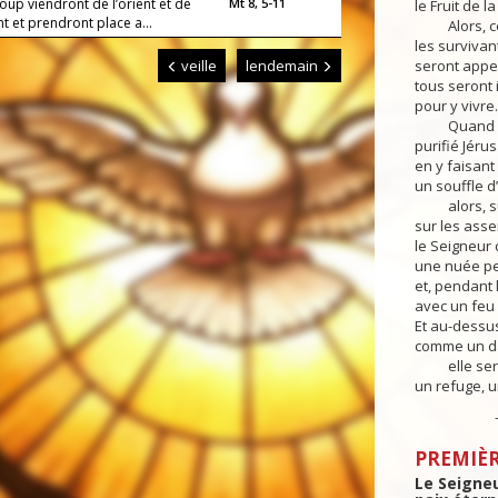
oup viendront de l’orient et de
Mt 8, 5-11
le Fruit de l
nt et prendront place a...
Alors, ceux
les survivan
veille
lendemain
seront appel
tous seront 
pour y vivre.
Quand le Se
purifié Jér
en y faisant
un souffle d
alors, sur 
sur les asse
le Seigneur 
une nuée pe
et, pendant 
avec un feu
Et au-dessus
comme un dai
elle sera, c
un refuge, un
– Parol
PREMIÈR
Le Seigneu