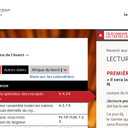
urgique
le
es
TÉLÉCHARGER
LES TEXTES (.
Revenir aux
ine de l'Avent —
LECTUR
Autres dates
Afrique du Nord
|
PREMIÈR
Note sur les calendriers
« Il sera l
6)
esse
Lecture du l
a la splendeur des rescapés
Is 4, 2-6
 »
(
lecture pou
neur rassemble toutes les nations
Is 2, 1-5
été lue la veil
paix éternelle du roy...
Ce jour-là,
joie, nous irons
Ps 121 (122), 1-2,
le Germe que
3...
ison du Seigneur.
sera l’honne