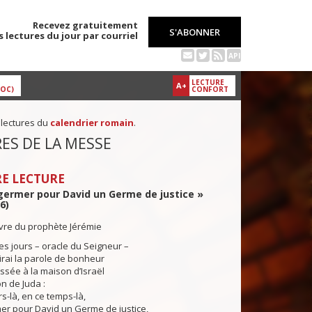
Recevez gratuitement
S'ABONNER
s lectures du jour par courriel
API
LECTURE
A+
DOC)
CONFORT
 lectures du
calendrier romain
.
ES DE LA MESSE
E LECTURE
 germer pour David un Germe de justice »
6)
ivre du prophète Jérémie
des jours – oracle du Seigneur –
irai la parole de bonheur
essée à la maison d’Israël
on de Juda :
-là, en ce temps-là,
mer pour David un Germe de justice,