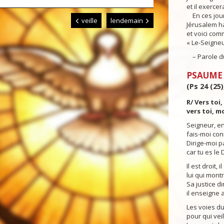
et il exercer
En ces jour
veille
lendemain
Jérusalem ha
et voici co
« Le-Seigneu
– Parole du
PSAUME
(Ps 24 (25)
R/ Vers toi
vers toi, m
Seigneur, en
fais-moi con
Dirige-moi p
car tu es le
Il est droit, 
lui qui mont
Sa justice d
il enseigne
Les voies du
pour qui veil