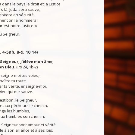
a dans le pays le droit et la justice.
s-là, Juda sera sauvé,
bitera en sécurité,
mment on la nommera :
r-est-notre-justice. »
 Seigneur.
, 4-5ab, 8-9, 10.14)
, Seigneur, j’élève mon âme,
on Dieu.
(Ps 24, 1b-2)
seigne-moi tes voies,
naître ta route.
ar ta vérité, enseigne-moi,
 Dieu qui me sauve.
il est bon, le Seigneur,
re aux pécheurs le chemin.
irige les humbles,
 aux humbles son chemin.
 Seigneur sont amour et vérité
le à son alliance et à ses lois.