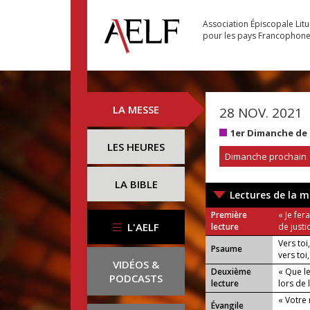
Association Épiscopale Lit
pour les pays Francophon
LA MESSE
28 NOV. 2021
1er Dimanche de 
LES HEURES
Dimanche prochain
LA BIBLE
Lectures de la m
Première
« Je fe
L'AELF
lecture
de justi
Vers toi
Psaume
vers toi
VIDÉOS &
Deuxième
« Que l
PODCASTS
lecture
lors de 
« Votre
Évangile