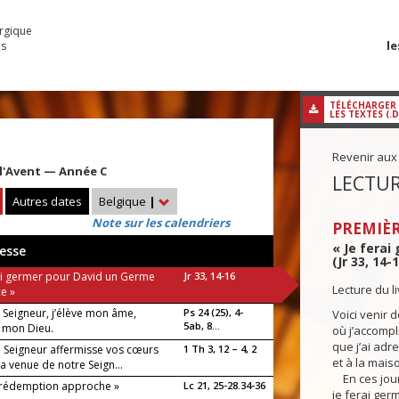
urgique
le
es
TÉLÉCHARGER
LES TEXTES (.
Revenir aux
l'Avent — Année C
LECTUR
Autres dates
Belgique
|
Note sur les calendriers
PREMIÈR
« Je ferai
esse
(Jr 33, 14-1
rai germer pour David un Germe
Jr 33, 14-16
Lecture du l
ce »
, Seigneur, j’élève mon âme,
Ps 24 (25), 4-
Voici venir 
5ab, 8...
, mon Dieu.
où j’accompl
que j’ai adr
e Seigneur affermisse vos cœurs
1 Th 3, 12 – 4, 2
et à la mais
la venue de notre Seign...
En ces jours
 rédemption approche »
Lc 21, 25-28.34-36
je ferai ger