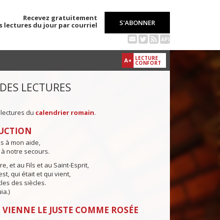
Recevez gratuitement
S'ABONNER
s lectures du jour par courriel
API
LECTURE
A+
CONFORT
 DES LECTURES
 lectures du
calendrier romain
.
UCTION
ns à mon aide,
 à notre secours.
e, et au Fils et au Saint-Esprit,
st, qui était et qui vient,
cles des siècles.
ia.)
 VIENNE LE JUSTE COMME ROSÉE