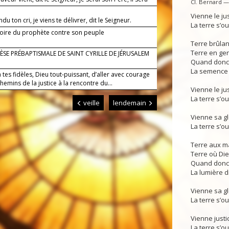
Cl. Bernard 
.
Vienne le j
ndu ton cri, je viens te délivrer, dit le Seigneur.
La terre s’o
toire du prophète contre son peuple
Terre brûla
Terre en genè
SE PRÉBAPTISMALE DE SAINT CYRILLE DE JÉRUSALEM
Quand donc v
La semence 
tes fidèles, Dieu tout-puissant, d’aller avec courage
chemins de la justice à la rencontre du...
Vienne le j
La terre s’o
veille
lendemain
Vienne sa g
La terre s’o
Terre aux m
Terre où Di
Quand donc 
La lumière d
Vienne sa g
La terre s’o
Vienne justi
La terre s’ou