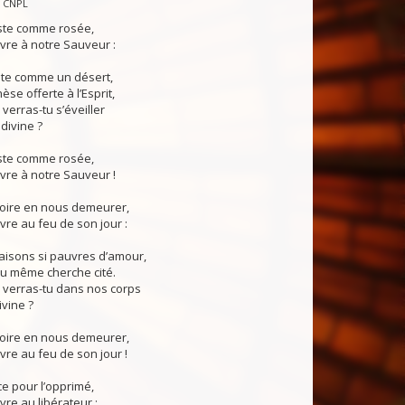
— CNPL
uste comme rosée,
uvre à notre Sauveur :
nte comme un désert,
se offerte à l’Esprit,
erras-tu s’éveiller
divine ?
uste comme rosée,
uvre à notre Sauveur !
loire en nous demeurer,
uvre au feu de son jour :
aisons si pauvres d’amour,
eu même cherche cité.
verras-tu dans nos corps
ivine ?
loire en nous demeurer,
uvre au feu de son jour !
ce pour l’opprimé,
vre au libérateur :