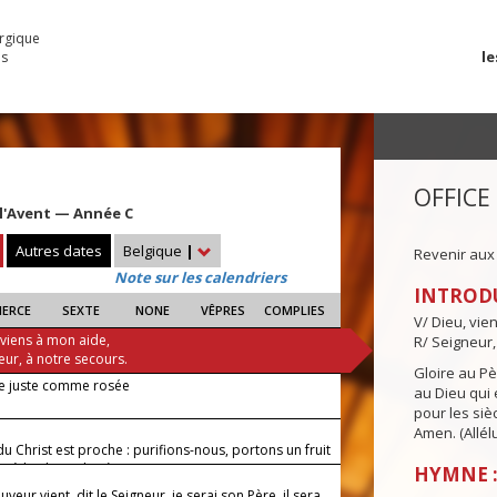
urgique
le
es
OFFICE
l'Avent — Année C
Autres dates
Belgique
|
Revenir aux
Note sur les calendriers
INTROD
IERCE
SEXTE
NONE
VÊPRES
COMPLIES
V/ Dieu, vie
 viens à mon aide,
R/ Seigneur,
eur, à notre secours.
Gloire au Pèr
le juste comme rosée
au Dieu qui e
pour les siè
Amen. (Allélu
du Christ est proche : purifions-nous, portons un fruit
ce à la gloire du Père.
HYMNE :
uveur vient, dit le Seigneur, je serai son Père, il sera