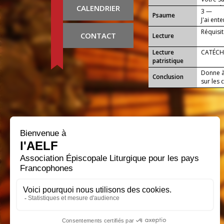
CALENDRIER
mon Fils
3 —
Psaume
J'ai ente
Réquisi
CONTACT
Lecture
Lecture
CATÉCHÈ
patristique
Donne à 
Conclusion
sur les 