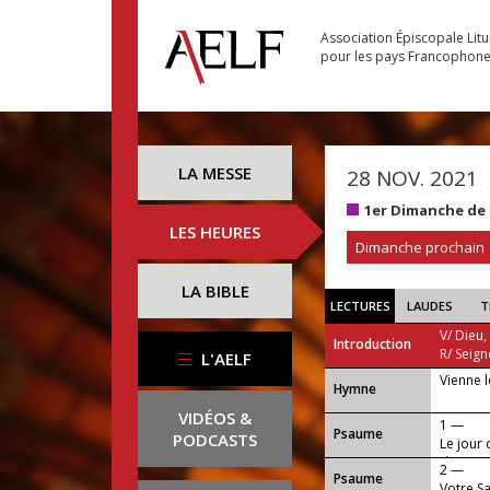
Association Épiscopale Lit
pour les pays Francophon
LA MESSE
28 NOV. 2021
1er Dimanche de 
LES HEURES
Dimanche prochain
LA BIBLE
LECTURES
LAUDES
T
V/ Dieu,
Introduction
R/ Seign
L'AELF
Vienne 
...
Hymne
VIDÉOS &
1 —
Psaume
PODCASTS
Le jour 
de justi
2 —
Psaume
Votre Sa