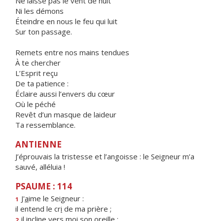
Ne laisse pas le vent de nuit
Ni les démons
Éteindre en nous le feu qui luit
Sur ton passage.
Remets entre nos mains tendues
À te chercher
L’Esprit reçu
De ta patience :
Éclaire aussi l’envers du cœur
Où le péché
Revêt d’un masque de laideur
Ta ressemblance.
ANTIENNE
J’éprouvais la tristesse et l’angoisse : le Seigneur m’a
sauvé, alléluia !
PSAUME : 114
J'
a
ime le Seigneur :
1
il entend le cr
i
de ma prière ;
il incline vers m
o
i son oreille :
2