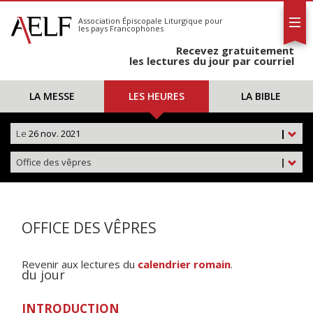
L'AELF
S'abonner
Association Épiscopale Liturgique
pour
les pays Francophones
Calendrier
Recevez gratuitement
Contact
les lectures du jour par courriel
LA MESSE
LES HEURES
LA BIBLE
Le
26 nov. 2021
|
Office des vêpres
|
OFFICE DES VÊPRES
Revenir aux lectures du
calendrier romain
.
du jour
INTRODUCTION