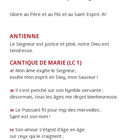
Gloire au Père et au Fils et au Saint-Esprit. R/
ANTIENNE
Le Seigneur est justice et pitié, notre Dieu est
tendresse.
CANTIQUE DE MARIE (LC 1)
Mon âme ex
a
lte le Seigneur,
47
exulte mon esprit en Die
u
, mon Sauveur !
Il s'est penché sur son h
u
mble servante ;
48
désormais, tous les âges me dir
o
nt bienheureuse.
Le Puissant fit pour m
o
i des merveilles ;
49
S
a
int est son nom !
Son amour s'ét
e
nd d'âge en âge
50
sur ce
u
x qui le craignent ;