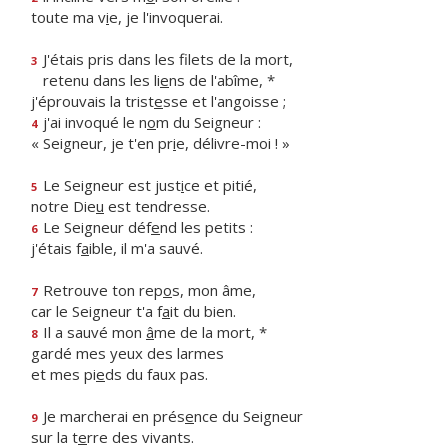
toute ma v
i
e, je l'invoquerai.
J'étais pris dans les filets de la mort,
3
retenu dans les li
e
ns de l'abîme, *
j'éprouvais la trist
e
sse et l'angoisse ;
j'ai invoqué le n
o
m du Seigneur :
4
« Seigneur, je t'en pr
i
e, délivre-moi ! »
Le Seigneur est just
i
ce et pitié,
5
notre Die
u
est tendresse.
Le Seigneur déf
e
nd les petits :
6
j'étais f
a
ible, il m'a sauvé.
Retrouve ton rep
o
s, mon âme,
7
car le Seigneur t'a f
a
it du bien.
Il a sauvé mon
â
me de la mort, *
8
gardé mes yeux des larmes
et mes pi
e
ds du faux pas.
Je marcherai en prés
e
nce du Seigneur
9
sur la t
e
rre des vivants.