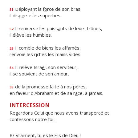
Déployant la f
o
rce de son bras,
51
il disp
e
rse les superbes.
Il renverse les puiss
a
nts de leurs trônes,
52
il él
è
ve les humbles.
Il comble de bi
e
ns les affamés,
53
renvoie les r
i
ches les mains vides.
Il relève Isra
ë
l, son serviteur,
54
il se souvi
e
nt de son amour,
de la promesse f
a
ite à nos pères,
55
en faveur d'Abraham et de sa r
a
ce, à jamais.
INTERCESSION
Regardons Celui que nous avons transpercé et
confessons notre foi :
R/ Vraiment, tu es le Fils de Dieu !