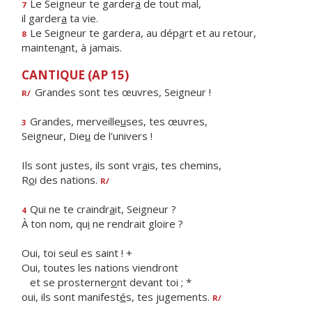
Le Seigneur te garder
a
de tout mal,
7
il garder
a
ta vie.
Le Seigneur te gardera, au dép
a
rt et au retour,
8
mainten
a
nt, à jamais.
CANTIQUE (AP 15)
Grandes sont tes œuvres, Seigneur !
R/
Grandes, merveille
u
ses, tes œuvres,
3
Seigneur, Die
u
de l'univers !
Ils sont justes, ils sont vr
a
is, tes chemins,
R
o
i des nations.
R/
Qui ne te craindr
a
it, Seigneur ?
4
À ton nom, qu
i
ne rendrait gloire ?
Oui, toi seul es saint ! +
Oui, toutes les nations viendront
et se prosterner
o
nt devant toi ; *
oui, ils sont manifest
é
s, tes jugements.
R/