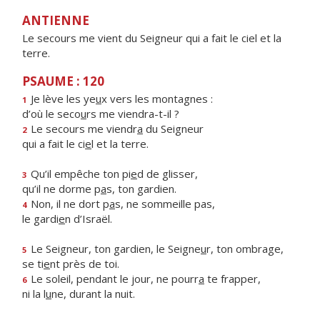
ANTIENNE
Le secours me vient du Seigneur qui a fait le ciel et la
terre.
PSAUME : 120
Je lève les ye
u
x vers les montagnes :
1
d’où le seco
u
rs me viendra-t-il ?
Le secours me viendr
a
du Seigneur
2
qui a fait le ci
e
l et la terre.
Qu’il empêche ton pi
e
d de glisser,
3
qu’il ne dorme p
a
s, ton gardien.
Non, il ne dort p
a
s, ne sommeille pas,
4
le gardi
e
n d’Israël.
Le Seigneur, ton gardien, le Seigne
u
r, ton ombrage,
5
se ti
e
nt près de toi.
Le soleil, pendant le jour, ne pourr
a
te frapper,
6
ni la l
u
ne, durant la nuit.