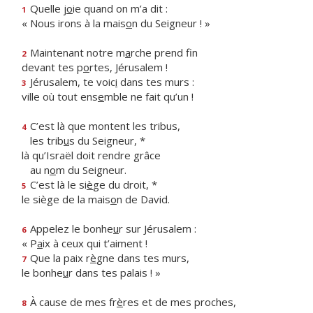
Quelle j
o
ie quand on m’a dit :
1
« Nous irons à la mais
o
n du Seigneur ! »
Maintenant notre m
a
rche prend fin
2
devant tes p
o
rtes, Jérusalem !
Jérusalem, te voic
i
dans tes murs :
3
ville où tout ens
e
mble ne fait qu’un !
C’est là que montent les tribus,
4
les trib
u
s du Seigneur, *
là qu’Israël doit rendre grâce
au n
o
m du Seigneur.
C’est là le si
è
ge du droit, *
5
le siège de la mais
o
n de David.
Appelez le bonhe
u
r sur Jérusalem :
6
« P
a
ix à ceux qui t’aiment !
Que la paix r
è
gne dans tes murs,
7
le bonhe
u
r dans tes palais ! »
À cause de mes fr
è
res et de mes proches,
8