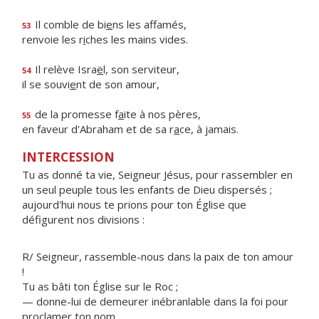
Il comble de bi
e
ns les affamés,
53
renvoie les r
i
ches les mains vides.
Il relève Isra
ë
l, son serviteur,
54
il se souvi
e
nt de son amour,
de la promesse f
a
ite à nos pères,
55
en faveur d'Abraham et de sa r
a
ce, à jamais.
INTERCESSION
Tu as donné ta vie, Seigneur Jésus, pour rassembler en
un seul peuple tous les enfants de Dieu dispersés ;
aujourd'hui nous te prions pour ton Église que
défigurent nos divisions :
R/ Seigneur, rassemble-nous dans la paix de ton amour
!
Tu as bâti ton Église sur le Roc ;
— donne-lui de demeurer inébranlable dans la foi pour
proclamer ton nom.