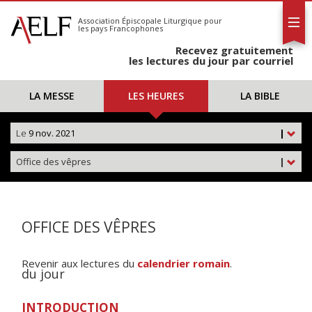
L'AELF
S'abonner
Association Épiscopale Liturgique
pour
les pays Francophones
Calendrier
Recevez gratuitement
Contact
les lectures du jour par courriel
LA MESSE
LES HEURES
LA BIBLE
Le
9 nov. 2021
|
Office des vêpres
|
OFFICE DES VÊPRES
Revenir aux lectures du
calendrier romain
.
du jour
INTRODUCTION