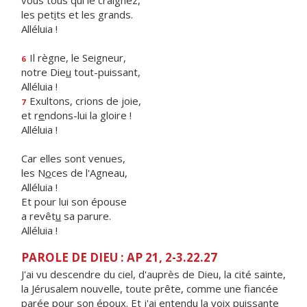
vous tous qui le craignez,
les pet
i
ts et les grands.
Alléluia !
Il règne, le Seigneur,
6
notre Die
u
tout-puissant,
Alléluia !
Exultons, crions de joie,
7
et r
e
ndons-lui la gloire !
Alléluia !
Car elles sont venues,
les N
o
ces de l'Agneau,
Alléluia !
Et pour lui son épouse
a revêt
u
sa parure.
Alléluia !
PAROLE DE DIEU : AP 21, 2-3.22.27
J'ai vu descendre du ciel, d'auprès de Dieu, la cité sainte,
la Jérusalem nouvelle, toute prête, comme une fiancée
parée pour son époux. Et j'ai entendu la voix puissante