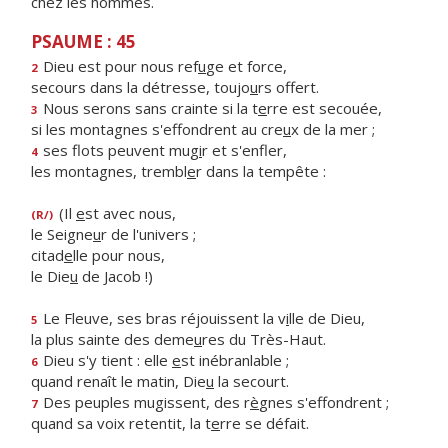
chez les hommes.
PSAUME : 45
Dieu est pour nous ref
u
ge et force,
2
secours dans la détresse, toujo
u
rs offert.
Nous serons sans crainte si la t
e
rre est secouée,
3
si les montagnes s'effondrent au cre
u
x de la mer ;
ses flots peuvent mug
i
r et s'enfler,
4
les montagnes, trembl
e
r dans la tempête :
(Il
e
st avec nous,
(R/)
le Seigne
u
r de l'univers ;
citad
e
lle pour nous,
le Die
u
de Jacob !)
Le Fleuve, ses bras réjouissent la v
i
lle de Dieu,
5
la plus sainte des deme
u
res du Très-Haut.
Dieu s'y tient : elle
e
st inébranlable ;
6
quand renaît le matin, Die
u
la secourt.
Des peuples mugissent, des r
è
gnes s'effondrent ;
7
quand sa voix retentit, la t
e
rre se défait.