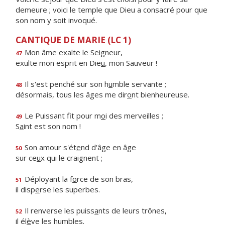
demeure ; voici le temple que Dieu a consacré pour que
son nom y soit invoqué.
CANTIQUE DE MARIE (LC 1)
Mon âme ex
a
lte le Seigneur,
47
exulte mon esprit en Die
u
, mon Sauveur !
Il s'est penché sur son h
u
mble servante ;
48
désormais, tous les âges me dir
o
nt bienheureuse.
Le Puissant fit pour m
o
i des merveilles ;
49
S
a
int est son nom !
Son amour s'ét
e
nd d'âge en âge
50
sur ce
u
x qui le craignent ;
Déployant la f
o
rce de son bras,
51
il disp
e
rse les superbes.
Il renverse les puiss
a
nts de leurs trônes,
52
il él
è
ve les humbles.