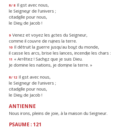
Il
e
st avec nous,
R/ 8
le Seigne
u
r de l'univers ;
citad
e
lle pour nous,
le Die
u
de Jacob !
Venez et voyez les
a
ctes du Seigneur,
9
comme il couvre de ru
i
nes la terre.
Il détruit la guerre jusqu'au bo
u
t du monde,
10
il casse les arcs, brise les lances, incend
i
e les chars :
« Arrêtez ! Sach
e
z que je suis Dieu.
11
Je domine les nations, je dom
i
ne la terre. »
Il
e
st avec nous,
R/ 12
le Seigne
u
r de l'univers ;
citad
e
lle pour nous,
le Die
u
de Jacob !
ANTIENNE
Nous irons, pleins de joie, à la maison du Seigneur.
PSAUME : 121