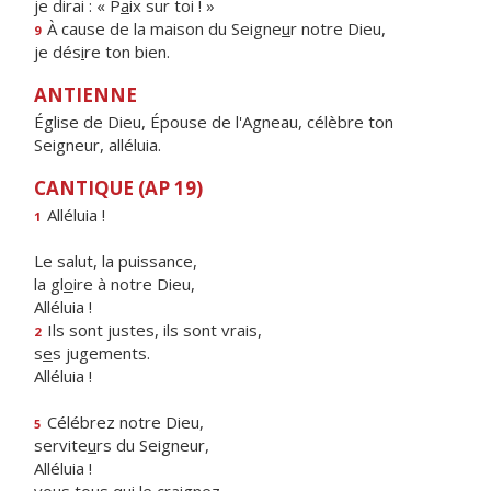
je dirai : « P
a
ix sur toi ! »
À cause de la maison du Seigne
u
r notre Dieu,
9
je dés
i
re ton bien.
ANTIENNE
Église de Dieu, Épouse de l'Agneau, célèbre ton
Seigneur, alléluia.
CANTIQUE (AP 19)
Alléluia !
1
Le salut, la puissance,
la gl
o
ire à notre Dieu,
Alléluia !
Ils sont justes, ils sont vrais,
2
s
e
s jugements.
Alléluia !
Célébrez notre Dieu,
5
servite
u
rs du Seigneur,
Alléluia !