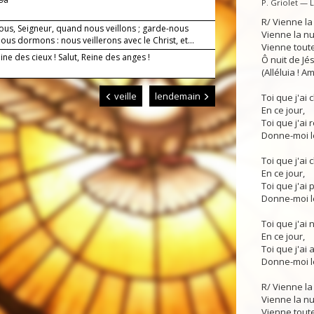
P. Griolet — 
R/ Vienne la
ous, Seigneur, quand nous veillons ; garde-nous
Vienne la n
us dormons : nous veillerons avec le Christ, et...
Vienne toute
eine des cieux ! Salut, Reine des anges !
Ô nuit de Jés
(Alléluia ! Am
veille
lendemain
Toi que j'ai
En ce jour,
Toi que j'ai 
Donne-moi le
Toi que j'ai 
En ce jour,
Toi que j'ai p
Donne-moi le
Toi que j'ai 
En ce jour,
Toi que j'ai 
Donne-moi le
R/ Vienne la
Vienne la n
Vienne toute