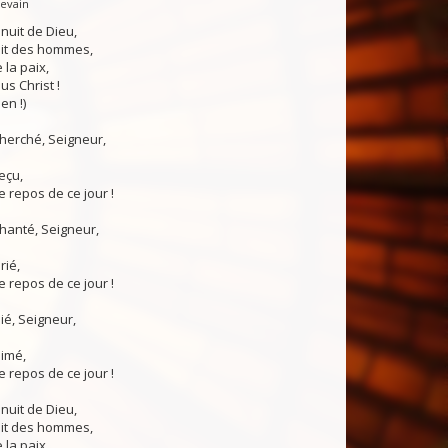
Levain
 nuit de Dieu,
uit des hommes,
 la paix,
us Christ !
en !)
 cherché, Seigneur,
reçu,
 repos de ce jour !
chanté, Seigneur,
rié,
 repos de ce jour !
nié, Seigneur,
aimé,
 repos de ce jour !
 nuit de Dieu,
uit des hommes,
 la paix,