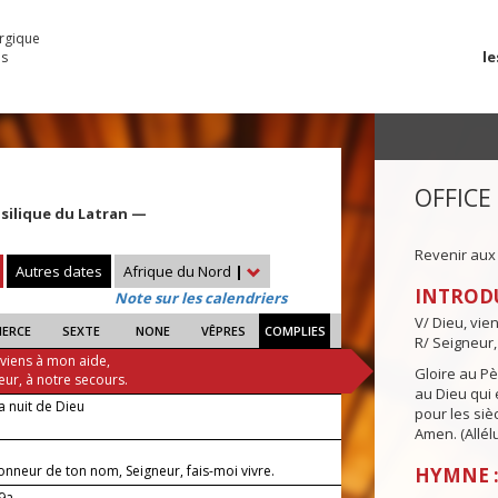
urgique
le
es
OFFICE
asilique du Latran —
Revenir aux
Autres dates
Afrique du Nord
|
INTROD
Note sur les calendriers
V/ Dieu, vie
IERCE
SEXTE
NONE
VÊPRES
COMPLIES
R/ Seigneur,
 viens à mon aide,
Gloire au Pèr
eur, à notre secours.
au Dieu qui e
a nuit de Dieu
pour les siè
Amen. (Allélu
onneur de ton nom, Seigneur, fais-moi vivre.
HYMNE :
-9a