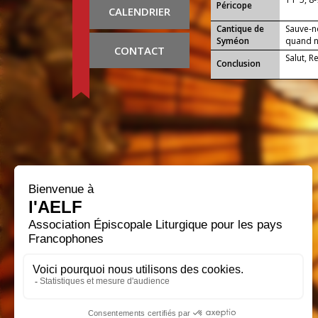
Péricope
CALENDRIER
Cantique de
Sauve-n
Syméon
quand no
CONTACT
Salut, R
Conclusion