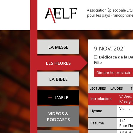
Association Épiscopale Lit
pour les pays Francophon
LA MESSE
9 NOV. 2021
Dédicace de la B
Fête
LES HEURES
Dimanche prochain
LA BIBLE
LECTURES
LAUDES
T
V/ Dieu,
L'AELF
Introduction
R/ Seign
Vienne l
...
Hymne
VIDÉOS &
PODCASTS
142 —
Psaume
Pour l'h
1 P 5, 8