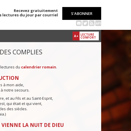
Recevez gratuitement
S'ABONNER
s lectures du jour par courriel
API
LECTURE
A+
CONFORT
 DES COMPLIES
 lectures du
calendrier romain
.
UCTION
ns à mon aide,
 à notre secours.
e, et au Fils et au Saint-Esprit,
st, qui était et qui vient,
cles des siècles.
ia.)
 VIENNE LA NUIT DE DIEU