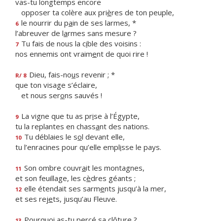
vas-tu longtemps encore
opposer ta colère aux pri
è
res de ton peuple,
le nourrir du p
a
in de ses larmes, *
6
l’abreuver de l
a
rmes sans mesure ?
Tu fais de nous la c
i
ble des voisins :
7
nos ennemis ont vraim
e
nt de quoi rire !
Dieu, fais-no
u
s revenir ; *
R/ 8
que ton visage s’éclaire,
et nous ser
o
ns sauvés !
La vigne que tu as pr
i
se à l’Égypte,
9
tu la replantes en chass
a
nt des nations.
Tu déblaies le s
o
l devant elle,
10
tu l’enracines pour qu’elle empl
i
sse le pays.
Son ombre couvr
a
it les montagnes,
11
et son feuillage, les c
è
dres géants ;
elle étendait ses sarm
e
nts jusqu’à la mer,
12
et ses rej
e
ts, jusqu’au Fleuve.
Pourquoi as-tu perc
é
sa clôture ?
13