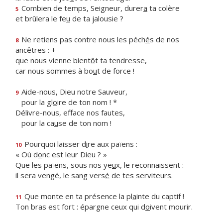
Combien de temps, Seigneur, durer
a
ta colère
5
et brûlera le fe
u
de ta jalousie ?
Ne retiens pas contre nous les péch
é
s de nos
8
ancêtres : +
que nous vienne bient
ô
t ta tendresse,
car nous sommes à bo
u
t de force !
Aide-nous, Dieu notre Sauveur,
9
pour la gl
o
ire de ton nom ! *
Délivre-nous, efface nos fautes,
pour la ca
u
se de ton nom !
Pourquoi laisser d
i
re aux païens :
10
« Où d
o
nc est leur Dieu ? »
Que les païens, sous nos ye
u
x, le reconnaissent :
il sera vengé, le sang vers
é
de tes serviteurs.
Que monte en ta présence la pl
a
inte du captif !
11
Ton bras est fort : épargne ceux qui d
o
ivent mourir.