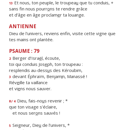
Et nous, ton peuple, le troupea
u
que tu conduis, +
13
sans fin nous pourr
o
ns te rendre grâce
et d’âge en âge proclam
e
r ta louange.
ANTIENNE
Dieu de l'univers, reviens enfin, visite cette vigne que
tes mains ont plantée.
PSAUME : 79
Berger d’Isra
ë
l, écoute,
2
toi qui conduis Jos
e
ph, ton troupeau :
resplendis au-dess
u
s des Kéroubim,
devant Éphraïm, Benjam
i
n, Manassé !
3
Rév
e
ille ta vaillance
et vi
e
ns nous sauver.
Dieu, fais-no
u
s revenir ; *
R/ 4
que ton visage s’éclaire,
et nous ser
o
ns sauvés !
Seigneur, Die
u
de l’univers, *
5