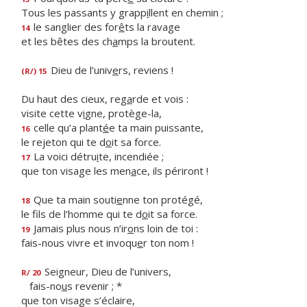
Tous les passants y grapp
i
llent en chemin ;
le sanglier des for
ê
ts la ravage
14
et les bêtes des ch
a
mps la broutent.
Dieu de l’univ
e
rs, reviens !
(R/) 15
Du haut des cieux, reg
a
rde et vois :
visite cette v
i
gne, protège-la,
celle qu’a plant
é
e ta main puissante,
16
le rejeton qui te d
o
it sa force.
La voici détru
i
te, incendiée ;
17
que ton visage les men
a
ce, ils périront !
Que ta main souti
e
nne ton protégé,
18
le fils de l’homme qui te d
o
it sa force.
Jamais plus nous n’ir
o
ns loin de toi :
19
fais-nous vivre et invoqu
e
r ton nom !
Seigneur, Dieu de l’univers,
R/ 20
fais-no
u
s revenir ; *
que ton visage s’éclaire,