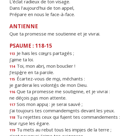
L'éclat radieux de ton visage.
Dans l'aujourd'hui de ton appel,
Prépare en nous le face-à-face.
ANTIENNE
Que ta promesse me soutienne et je vivrai.
PSAUME : 118-15
Je hais les cœ
u
rs partagés ;
113
j’
a
ime ta loi.
Toi, mon abr
i
, mon bouclier !
114
J’esp
è
re en ta parole.
Écartez-vous de m
o
i, méchants :
115
je garderai les volont
é
s de mon Dieu.
Que ta promesse me souti
e
nne, et je vivrai :
116
ne déçois p
a
s mon attente.
Sois mon appu
i
: je serai sauvé ;
117
j’ai toujours tes commandem
e
nts devant les yeux.
Tu rejettes ceux qui fu
i
ent tes commandements :
118
leur r
u
se les égare.
Tu mets au rebut tous les imp
i
es de la terre ;
119