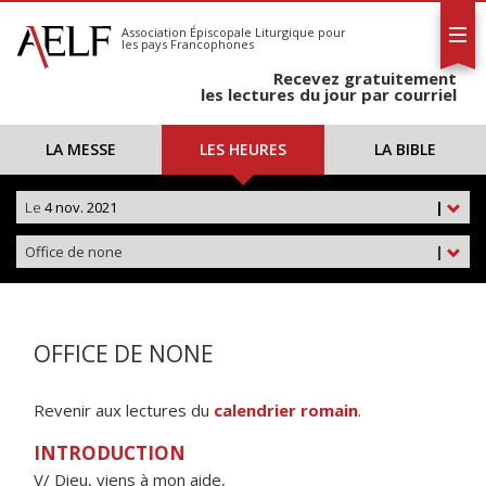
L'AELF
S'abonner
Association Épiscopale Liturgique
pour
les pays Francophones
Calendrier
Recevez gratuitement
Contact
les lectures du jour par courriel
LA MESSE
LES HEURES
LA BIBLE
Le
4 nov. 2021
|
Office de none
|
OFFICE DE NONE
Revenir aux lectures du
calendrier romain
.
INTRODUCTION
V/ Dieu, viens à mon aide,