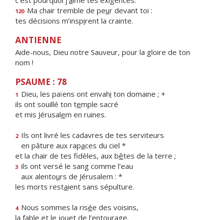
c’est pourquoi j’
a
ime tes exigences.
Ma chair tremble de pe
u
r devant toi :
120
tes décisions m’insp
i
rent la crainte.
ANTIENNE
Aide-nous, Dieu notre Sauveur, pour la gloire de ton
nom !
PSAUME : 78
Dieu, les païens ont envah
i
ton domaine ; +
1
ils ont souillé ton t
e
mple sacré
et mis Jérusal
e
m en ruines.
Ils ont livré les cadavres de tes serviteurs
2
en pâture aux rap
a
ces du ciel *
et la chair de tes fidèles, aux b
ê
tes de la terre ;
ils ont versé le sang comme l’eau
3
aux alento
u
rs de Jérusalem : *
les morts rest
a
ient sans sépulture.
Nous sommes la ris
é
e des voisins,
4
la fable et le jou
e
t de l’entourage.