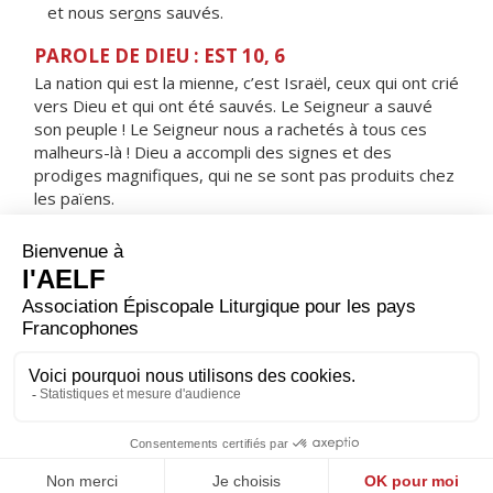
et nous ser
o
ns sauvés.
PAROLE DE DIEU : EST 10, 6
La nation qui est la mienne, c’est Israël, ceux qui ont crié
vers Dieu et qui ont été sauvés. Le Seigneur a sauvé
son peuple ! Le Seigneur nous a rachetés à tous ces
malheurs-là ! Dieu a accompli des signes et des
prodiges magnifiques, qui ne se sont pas produits chez
les païens.
RÉPONS
V/
Je te rends grâce, Seigneur, car tu m'as exaucé :
tu es pour moi le salut.
ORAISON
Nous t'en prions, Seigneur, que la passion de ton Fils
unique demeure devant nos yeux et nous fortifie dans
les épreuves. Lui Jésus, le Christ, notre Seigneur.