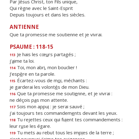
Par Jésus Christ, ton Fils unique,
Qui règne avec le Saint-Esprit
Depuis toujours et dans les siècles.
ANTIENNE
Que ta promesse me soutienne et je vivrai.
PSAUME : 118-15
Je hais les cœ
u
rs partagés ;
113
j’
a
ime ta loi.
Toi, mon abr
i
, mon bouclier !
114
J’esp
è
re en ta parole.
Écartez-vous de m
o
i, méchants :
115
je garderai les volont
é
s de mon Dieu.
Que ta promesse me souti
e
nne, et je vivrai :
116
ne déçois p
a
s mon attente.
Sois mon appu
i
: je serai sauvé ;
117
j’ai toujours tes commandem
e
nts devant les yeux.
Tu rejettes ceux qui fu
i
ent tes commandements :
118
leur r
u
se les égare.
Tu mets au rebut tous les imp
i
es de la terre ;
119