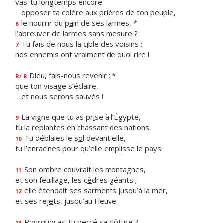
vas-tu longtemps encore
opposer ta colère aux pri
è
res de ton peuple,
le nourrir du p
a
in de ses larmes, *
6
l’abreuver de l
a
rmes sans mesure ?
Tu fais de nous la c
i
ble des voisins :
7
nos ennemis ont vraim
e
nt de quoi rire !
Dieu, fais-no
u
s revenir ; *
R/ 8
que ton visage s’éclaire,
et nous ser
o
ns sauvés !
La vigne que tu as pr
i
se à l’Égypte,
9
tu la replantes en chass
a
nt des nations.
Tu déblaies le s
o
l devant elle,
10
tu l’enracines pour qu’elle empl
i
sse le pays.
Son ombre couvr
a
it les montagnes,
11
et son feuillage, les c
è
dres géants ;
elle étendait ses sarm
e
nts jusqu’à la mer,
12
et ses rej
e
ts, jusqu’au Fleuve.
Pourquoi as-tu perc
é
sa clôture ?
13