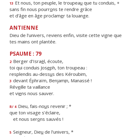
Et nous, ton peuple, le troupea
u
que tu conduis, +
13
sans fin nous pourr
o
ns te rendre grâce
et d’âge en âge proclam
e
r ta louange.
ANTIENNE
Dieu de l’univers, reviens enfin, visite cette vigne que
tes mains ont plantée.
PSAUME : 79
Berger d’Isra
ë
l, écoute,
2
toi qui conduis Jos
e
ph, ton troupeau :
resplendis au-dess
u
s des Kéroubim,
devant Éphraïm, Benjam
i
n, Manassé !
3
Rév
e
ille ta vaillance
et vi
e
ns nous sauver.
Dieu, fais-no
u
s revenir ; *
R/ 4
que ton visage s’éclaire,
et nous ser
o
ns sauvés !
Seigneur, Die
u
de l’univers, *
5