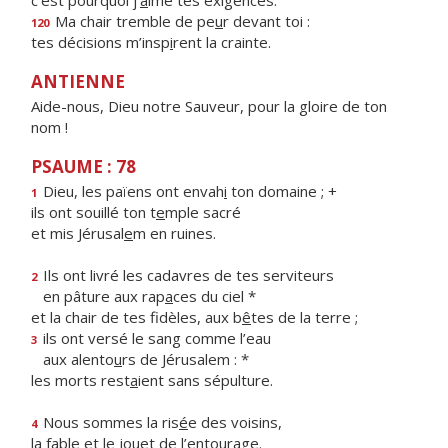
c’est pourquoi j’
a
ime tes exigences.
Ma chair tremble de pe
u
r devant toi :
120
tes décisions m’insp
i
rent la crainte.
ANTIENNE
Aide-nous, Dieu notre Sauveur, pour la gloire de ton
nom !
PSAUME : 78
Dieu, les païens ont envah
i
ton domaine ; +
1
ils ont souillé ton t
e
mple sacré
et mis Jérusal
e
m en ruines.
Ils ont livré les cadavres de tes serviteurs
2
en pâture aux rap
a
ces du ciel *
et la chair de tes fidèles, aux b
ê
tes de la terre ;
ils ont versé le sang comme l’eau
3
aux alento
u
rs de Jérusalem : *
les morts rest
a
ient sans sépulture.
Nous sommes la ris
é
e des voisins,
4
la fable et le jou
e
t de l’entourage.