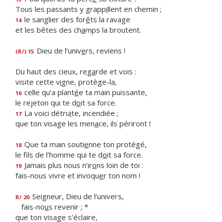
Tous les passants y grapp
i
llent en chemin ;
le sanglier des for
ê
ts la ravage
14
et les bêtes des ch
a
mps la broutent.
Dieu de l’univ
e
rs, reviens !
(R/) 15
Du haut des cieux, reg
a
rde et vois :
visite cette v
i
gne, protège-la,
celle qu’a plant
é
e ta main puissante,
16
le rejeton qui te d
o
it sa force.
La voici détru
i
te, incendiée ;
17
que ton visage les men
a
ce, ils périront !
Que ta main souti
e
nne ton protégé,
18
le fils de l’homme qui te d
o
it sa force.
Jamais plus nous n’ir
o
ns loin de toi :
19
fais-nous vivre et invoqu
e
r ton nom !
Seigneur, Dieu de l’univers,
R/ 20
fais-no
u
s revenir ; *
que ton visage s’éclaire,