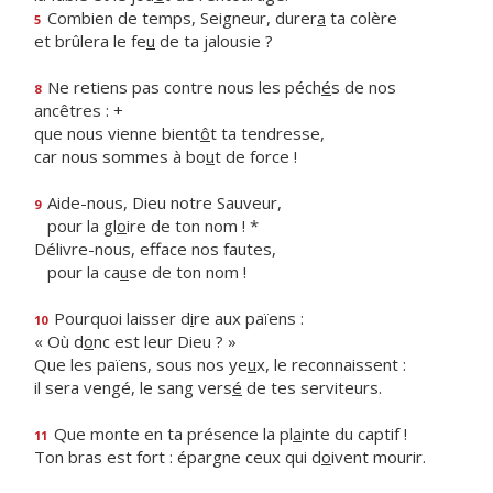
Combien de temps, Seigneur, durer
a
ta colère
5
et brûlera le fe
u
de ta jalousie ?
Ne retiens pas contre nous les péch
é
s de nos
8
ancêtres : +
que nous vienne bient
ô
t ta tendresse,
car nous sommes à bo
u
t de force !
Aide-nous, Dieu notre Sauveur,
9
pour la gl
o
ire de ton nom ! *
Délivre-nous, efface nos fautes,
pour la ca
u
se de ton nom !
Pourquoi laisser d
i
re aux païens :
10
« Où d
o
nc est leur Dieu ? »
Que les païens, sous nos ye
u
x, le reconnaissent :
il sera vengé, le sang vers
é
de tes serviteurs.
Que monte en ta présence la pl
a
inte du captif !
11
Ton bras est fort : épargne ceux qui d
o
ivent mourir.