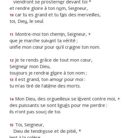
viendront se prostern
e
r devant toi *
et rendre gloire à ton n
o
m, Seigneur,
car tu es grand et tu f
a
is des merveilles,
10
toi, Die
u
, le seul.
Montre-moi ton chem
i
n, Seigneur, +
11
que je marche suiv
a
nt ta vérité ;
unifie mon cœur pour qu’il cr
a
igne ton nom.
Je te rends grâce de tout mon cœur,
12
Seigne
u
r mon Dieu,
toujours je rendrai gl
o
ire à ton nom ;
il est grand, ton amo
u
r pour moi :
13
tu m’as tiré de l’ab
î
me des morts.
Mon Dieu, des orgueilleux se l
è
vent contre moi, +
14
des puissants se sont ligu
é
s pour me perdre :
ils n’ont pas souc
i
de toi.
Toi, Seigneur,
15
Dieu de tendr
e
sse et de pitié, *
lent à la colère,