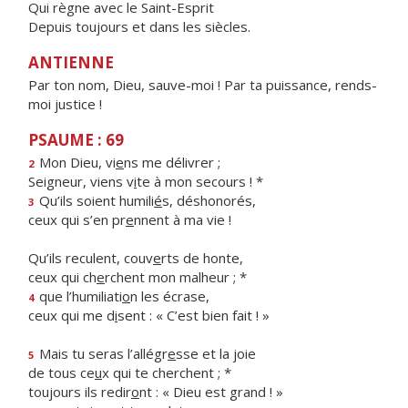
Qui règne avec le Saint-Esprit
Depuis toujours et dans les siècles.
ANTIENNE
Par ton nom, Dieu, sauve-moi ! Par ta puissance, rends-
moi justice !
PSAUME : 69
Mon Dieu, vi
e
ns me délivrer ;
2
Seigneur, viens v
i
te à mon secours ! *
Qu’ils soient humili
é
s, déshonorés,
3
ceux qui s’en pr
e
nnent à ma vie !
Qu’ils reculent, couv
e
rts de honte,
ceux qui ch
e
rchent mon malheur ; *
que l’humiliati
o
n les écrase,
4
ceux qui me d
i
sent : « C’est bien fait ! »
Mais tu seras l’allégr
e
sse et la joie
5
de tous ce
u
x qui te cherchent ; *
toujours ils redir
o
nt : « Dieu est grand ! »