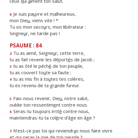
ceux qui
a
iment ton salut.
Je suis pa
u
vre et malheureux,
6
mon Die
u
, viens vite ! *
Tu es mon seco
u
rs, mon libérateur :
Seigne
u
r, ne tarde pas !
PSAUME : 84
Tu as aimé, Seigne
u
r, cette terre,
2
tu as fait revenir les déport
é
s de Jacob ;
tu as ôté le péch
é
de ton peuple,
3
tu as couvert to
u
te sa faute ;
tu as mis fin à to
u
tes tes colères,
4
tu es revenu de ta gr
a
nde fureur.
Fais-nous revenir, Die
u
, notre salut,
5
oublie ton ressentim
e
nt contre nous.
Seras-tu toujours irrit
é
contre nous,
6
maintiendras-tu ta col
è
re d’âge en âge ?
N’est-ce pas toi qui reviendr
a
s nous faire vivre
7
et qui seras la j
o
ie de ton peuple ?