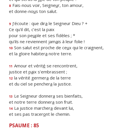
Fais-nous voir, Seigne
u
r, ton amour,
8
et donne-no
u
s ton salut.
J’écoute : que dir
a
le Seigneur Dieu ? +
9
Ce qu’il dit, c’est la paix
pour son pe
u
ple et ses fidèles ; *
qu’ils ne reviennent jam
a
is à leur folie !
Son salut est proche de ce
u
x qui le craignent,
10
et la gloire habiter
a
notre terre.
Amour et vérit
é
se rencontrent,
11
justice et p
a
ix s’embrassent ;
la vérité germer
a
de la terre
12
et du ciel se pencher
a
la justice.
Le Seigneur donner
a
ses bienfaits,
13
et notre terre donner
a
son fruit.
La justice marcher
a
devant lui,
14
et ses pas tracer
o
nt le chemin.
PSAUME : 85