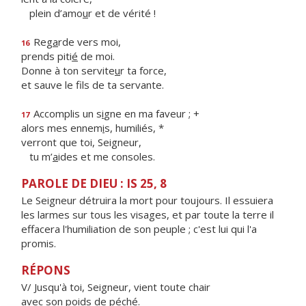
plein d’amo
u
r et de vérité !
Reg
a
rde vers moi,
16
prends piti
é
de moi.
Donne à ton servite
u
r ta force,
et sauve le f
ls de ta servante.
Accomplis un s
i
gne en ma faveur ; +
17
alors mes ennem
i
s, humiliés, *
verront que toi, Seigneur,
tu m’
a
ides et me consoles.
PAROLE DE DIEU : IS 25, 8
Le Seigneur détruira la mort pour toujours. Il essuiera
les larmes sur tous les visages, et par toute la terre il
effacera l'humiliation de son peuple ; c'est lui qui l'a
promis.
RÉPONS
V/ Jusqu'à toi, Seigneur, vient toute chair
avec son poids de péché.