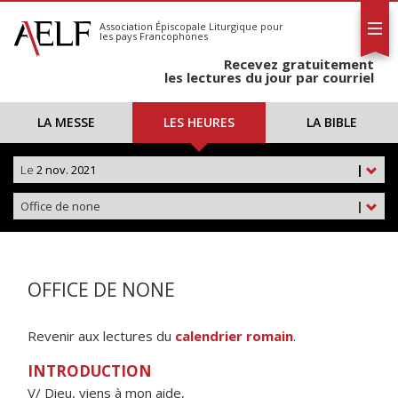
L'AELF
S'abonner
Association Épiscopale Liturgique
pour
les pays Francophones
Calendrier
Recevez gratuitement
Contact
les lectures du jour par courriel
LA MESSE
LES HEURES
LA BIBLE
Le
2 nov. 2021
|
Office de none
|
OFFICE DE NONE
Revenir aux lectures du
calendrier romain
.
INTRODUCTION
V/ Dieu, viens à mon aide,