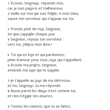
Écoute, Seigne
u
r, réponds-moi,
1
car je suis pa
u
vre et malheureux.
Veille sur moi qui suis fid
è
le, ô mon Dieu,
2
sauve ton serviteur qui s’appu
i
e sur toi.
Prends pitié de m
o
i, Seigneur,
3
toi que j’app
e
lle chaque jour.
Seigneur, réjou
i
s ton serviteur :
4
vers toi, j’él
è
ve mon âme !
Toi qui es b
o
n et qui pardonnes,
5
plein d’amour pour tous ce
u
x qui t’appellent,
écoute ma pri
è
re, Seigneur,
6
entends ma v
o
ix qui te supplie.
Je t’appelle au jo
u
r de ma détresse,
7
et toi, Seigne
u
r, tu me réponds.
Aucun parmi les die
u
x n’est comme toi,
8
et rien n’ég
a
le tes œuvres.
Toutes les nations, que tu as faites,
9