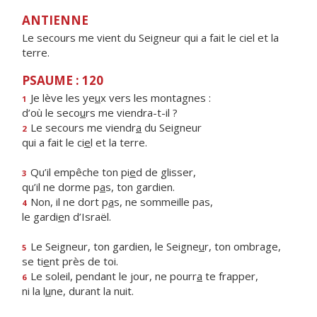
ANTIENNE
Le secours me vient du Seigneur qui a fait le ciel et la
terre.
PSAUME : 120
Je lève les ye
u
x vers les montagnes :
1
d’où le seco
u
rs me viendra-t-il ?
Le secours me viendr
a
du Seigneur
2
qui a fait le ci
e
l et la terre.
Qu’il empêche ton pi
e
d de glisser,
3
qu’il ne dorme p
a
s, ton gardien.
Non, il ne dort p
a
s, ne sommeille pas,
4
le gardi
e
n d’Israël.
Le Seigneur, ton gardien, le Seigne
u
r, ton ombrage,
5
se ti
e
nt près de toi.
Le soleil, pendant le jour, ne pourr
a
te frapper,
6
ni la l
u
ne, durant la nuit.