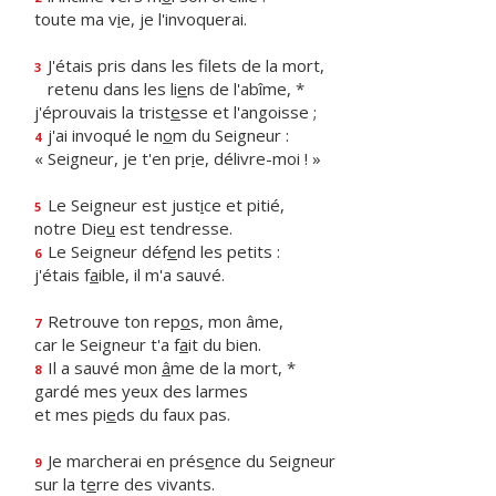
toute ma v
i
e, je l'invoquerai.
J'étais pris dans les filets de la mort,
3
retenu dans les li
e
ns de l'abîme, *
j'éprouvais la trist
e
sse et l'angoisse ;
j'ai invoqué le n
o
m du Seigneur :
4
« Seigneur, je t'en pr
i
e, délivre-moi ! »
Le Seigneur est just
i
ce et pitié,
5
notre Die
u
est tendresse.
Le Seigneur déf
e
nd les petits :
6
j'étais f
a
ible, il m'a sauvé.
Retrouve ton rep
o
s, mon âme,
7
car le Seigneur t'a f
a
it du bien.
Il a sauvé mon
â
me de la mort, *
8
gardé mes yeux des larmes
et mes pi
e
ds du faux pas.
Je marcherai en prés
e
nce du Seigneur
9
sur la t
e
rre des vivants.