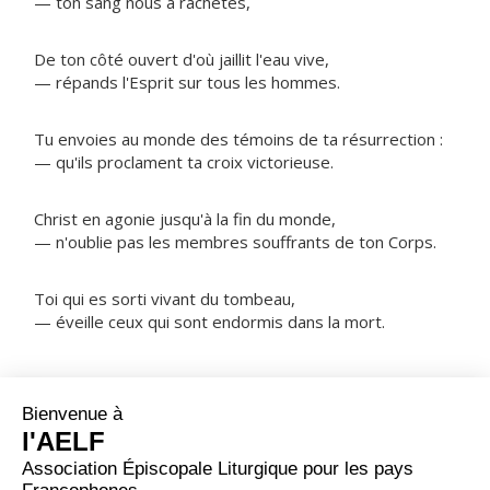
— ton sang nous a rachetés,
De ton côté ouvert d'où jaillit l'eau vive,
— répands l'Esprit sur tous les hommes.
Tu envoies au monde des témoins de ta résurrection :
— qu'ils proclament ta croix victorieuse.
Christ en agonie jusqu'à la fin du monde,
— n'oublie pas les membres souffrants de ton Corps.
Toi qui es sorti vivant du tombeau,
— éveille ceux qui sont endormis dans la mort.
NOTRE PÈRE
ORAISON
Puisque ta sagesse inexprimable, Seigneur, se