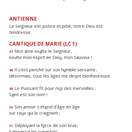
ANTIENNE
Le Seigneur est justice et pitié, notre Dieu est
tendresse.
CANTIQUE DE MARIE (LC 1)
Mon âme ex
a
lte le Seigneur,
47
exulte mon esprit en Die
u
, mon Sauveur !
Il s'est penché sur son h
u
mble servante ;
48
désormais, tous les âges me dir
o
nt bienheureuse.
Le Puissant fit pour m
o
i des merveilles ;
49
S
a
int est son nom !
Son amour s'ét
e
nd d'âge en âge
50
sur ce
u
x qui le craignent ;
Déployant la f
o
rce de son bras,
51
il disp
e
rse les superbes.