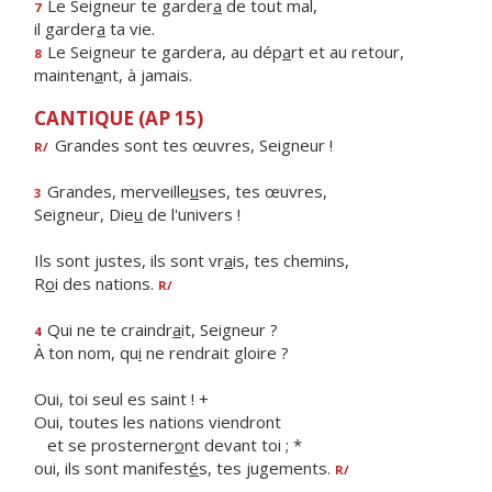
Le Seigneur te garder
a
de tout mal,
7
il garder
a
ta vie.
Le Seigneur te gardera, au dép
a
rt et au retour,
8
mainten
a
nt, à jamais.
CANTIQUE (AP 15)
Grandes sont tes œuvres, Seigneur !
R/
Grandes, merveille
u
ses, tes œuvres,
3
Seigneur, Die
u
de l'univers !
Ils sont justes, ils sont vr
a
is, tes chemins,
R
o
i des nations.
R/
Qui ne te craindr
a
it, Seigneur ?
4
À ton nom, qu
i
ne rendrait gloire ?
Oui, toi seul es saint ! +
Oui, toutes les nations viendront
et se prosterner
o
nt devant toi ; *
oui, ils sont manifest
é
s, tes jugements.
R/