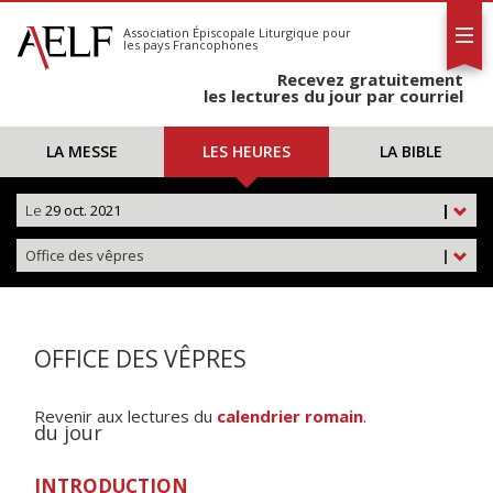
L'AELF
S'abonner
Association Épiscopale Liturgique
pour
les pays Francophones
Calendrier
Recevez gratuitement
Contact
les lectures du jour par courriel
LA MESSE
LES HEURES
LA BIBLE
Le
29 oct. 2021
|
Office des vêpres
|
OFFICE DES VÊPRES
Revenir aux lectures du
calendrier romain
.
du jour
INTRODUCTION