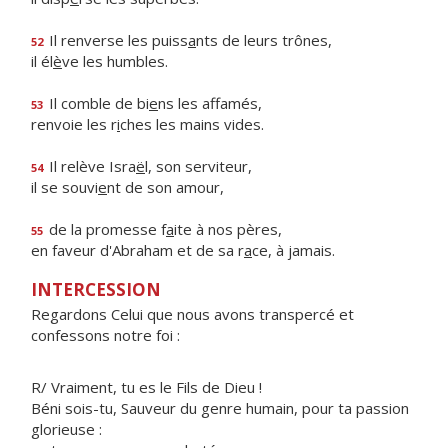
Il renverse les puiss
a
nts de leurs trônes,
52
il él
è
ve les humbles.
Il comble de bi
e
ns les affamés,
53
renvoie les r
i
ches les mains vides.
Il relève Isra
ë
l, son serviteur,
54
il se souvi
e
nt de son amour,
de la promesse f
a
ite à nos pères,
55
en faveur d'Abraham et de sa r
a
ce, à jamais.
INTERCESSION
Regardons Celui que nous avons transpercé et
confessons notre foi :
R/ Vraiment, tu es le Fils de Dieu !
Béni sois-tu, Sauveur du genre humain, pour ta passion
glorieuse :