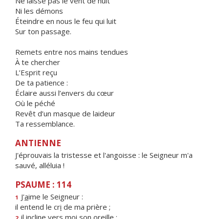
Ne laisse pas le vent de nuit
Ni les démons
Éteindre en nous le feu qui luit
Sur ton passage.
Remets entre nos mains tendues
À te chercher
L’Esprit reçu
De ta patience :
Éclaire aussi l’envers du cœur
Où le péché
Revêt d’un masque de laideur
Ta ressemblance.
ANTIENNE
J'éprouvais la tristesse et l'angoisse : le Seigneur m'a
sauvé, alléluia !
PSAUME : 114
J'
a
ime le Seigneur :
1
il entend le cr
i
de ma prière ;
il incline vers m
o
i son oreille :
2