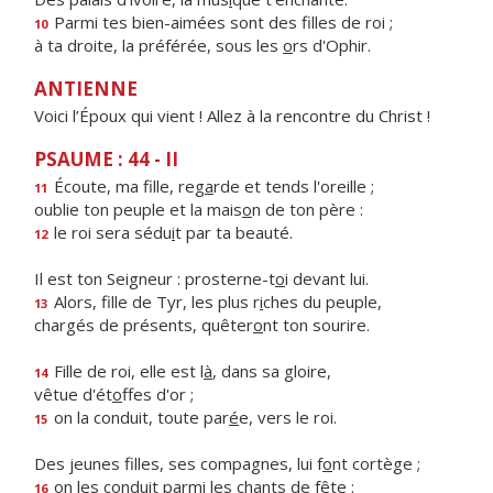
Parmi tes bien-aimées sont des f
lles de roi ;
10
à ta droite, la préférée, sous les
o
rs d'Ophir.
ANTIENNE
Voici l’Époux qui vient ! Allez à la rencontre du Christ !
PSAUME : 44 - II
Écoute, ma fille, reg
a
rde et tends l'oreille ;
11
oublie ton peuple et la mais
o
n de ton père :
le roi sera sédu
i
t par ta beauté.
12
Il est ton Seigneur : prosterne-t
o
i devant lui.
Alors, fille de Tyr, les plus r
i
ches du peuple,
13
chargés de présents, quêter
o
nt ton sourire.
Fille de roi, elle est l
à
, dans sa gloire,
14
vêtue d'ét
o
ffes d'or ;
on la conduit, toute par
é
e, vers le roi.
15
Des jeunes filles, ses compagnes, lui f
o
nt cortège ;
on les conduit parmi les ch
a
nts de fête :
16