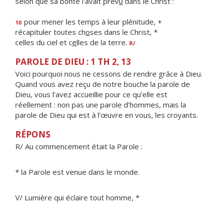
selon que sa bonté l'avait prév
u
dans le Christ :
pour mener les temps à leur plénitude, +
10
récapituler toutes ch
o
ses dans le Christ, *
celles du ciel et c
e
lles de la terre.
R/
PAROLE DE DIEU : 1 TH 2, 13
Voici pourquoi nous ne cessons de rendre grâce à Dieu.
Quand vous avez reçu de notre bouche la parole de
Dieu, vous l’avez accueillie pour ce qu’elle est
réellement : non pas une parole d’hommes, mais la
parole de Dieu qui est à l’œuvre en vous, les croyants.
RÉPONS
R/ Au commencement était la Parole :
* la Parole est venue dans le monde.
V/ Lumière qui éclaire tout homme, *