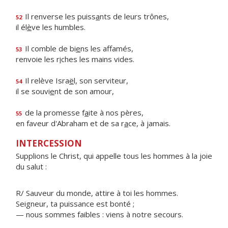
Il renverse les puiss
a
nts de leurs trônes,
52
il él
è
ve les humbles.
Il comble de bi
e
ns les affamés,
53
renvoie les r
i
ches les mains vides.
Il relève Isra
ë
l, son serviteur,
54
il se souvi
e
nt de son amour,
de la promesse f
a
ite à nos pères,
55
en faveur d'Abraham et de sa r
a
ce, à jamais.
INTERCESSION
Supplions le Christ, qui appelle tous les hommes à la joie
du salut :
R/ Sauveur du monde, attire à toi les hommes.
Seigneur, ta puissance est bonté ;
— nous sommes faibles : viens à notre secours.