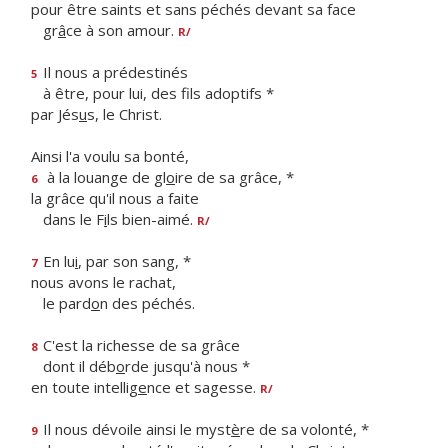
pour être saints et sans péchés devant sa face
gr
â
ce à son amour.
R/
Il nous a prédestinés
5
à être, pour lui, des f
ls adoptifs *
par Jés
u
s, le Christ.
Ainsi l'a voulu sa bonté,
à la louange de gl
o
ire de sa grâce, *
6
la grâce qu'il nous a faite
dans le F
i
ls bien-aimé.
R/
En lu
i
, par son sang, *
7
nous avons le rachat,
le pard
o
n des péchés.
C'est la richesse de sa grâce
8
dont il déb
o
rde jusqu'à nous *
en toute intellig
e
nce et sagesse.
R/
Il nous dévoile ainsi le myst
è
re de sa volonté, *
9