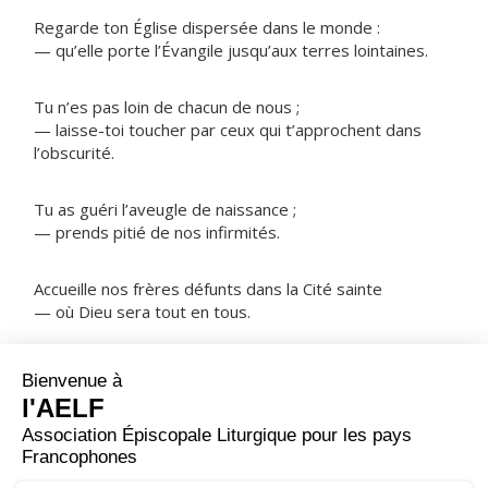
Regarde ton Église dispersée dans le monde :
— qu’elle porte l’Évangile jusqu’aux terres lointaines.
Tu n’es pas loin de chacun de nous ;
— laisse-toi toucher par ceux qui t’approchent dans
l’obscurité.
Tu as guéri l’aveugle de naissance ;
— prends pitié de nos infirmités.
Accueille nos frères défunts dans la Cité sainte
— où Dieu sera tout en tous.
NOTRE PÈRE
ORAISON
À l’heure du sacrifice du soir, nous nous présentons
devant toi, Seigneur, comme des serviteurs inutiles,