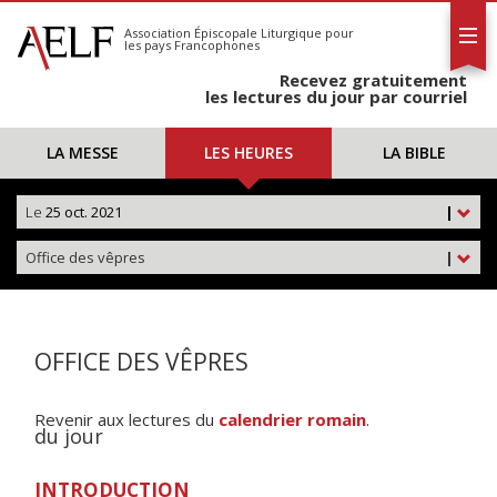
L'AELF
S'abonner
Association Épiscopale Liturgique
pour
les pays Francophones
Calendrier
Recevez gratuitement
Contact
les lectures du jour par courriel
LA MESSE
LES HEURES
LA BIBLE
Le
25 oct. 2021
|
Office des vêpres
|
OFFICE DES VÊPRES
Revenir aux lectures du
calendrier romain
.
du jour
INTRODUCTION