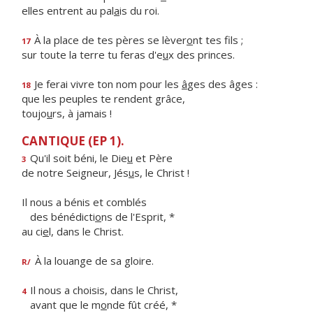
elles entrent au pal
a
is du roi.
À la place de tes pères se lèver
o
nt tes fils ;
17
sur toute la terre tu feras d'e
u
x des princes.
Je ferai vivre ton nom pour les
â
ges des âges :
18
que les peuples te rendent grâce,
toujo
u
rs, à jamais !
CANTIQUE (EP 1).
Qu'il soit béni, le Die
u
et Père
3
de notre Seigneur, Jés
u
s, le Christ !
Il nous a bénis et comblés
des bénédicti
o
ns de l'Esprit, *
au ci
e
l, dans le Christ.
À la louange de sa gloire.
R/
Il nous a choisis, dans le Christ,
4
avant que le m
o
nde fût créé, *