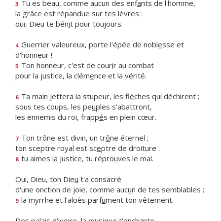
Tu es beau, comme aucun des enf
a
nts de l'homme,
3
la grâce est répand
u
e sur tes lèvres :
oui, Dieu te bén
i
t pour toujours.
Guerrier valeureux, porte l'épée de nobl
e
sse et
4
d'honneur !
Ton honneur, c'est de cour
i
r au combat
5
pour la justice, la clém
e
nce et la vérité.
Ta main jettera la stupeur, les fl
è
ches qui déchirent ;
6
sous tes coups, les pe
u
ples s'abattront,
les ennemis du roi, frapp
é
s en plein cœur.
Ton trône est divin, un tr
ô
ne éternel ;
7
ton sceptre royal est sc
e
ptre de droiture :
tu aimes la justice, tu répro
u
ves le mal.
8
Oui, Dieu, ton Die
u
t'a consacré
d'une onction de joie, comme auc
u
n de tes semblables ;
la myrrhe et l'aloès parf
u
ment ton vêtement.
9
Des palais d'ivoire, la mus
i
que t'enchante.