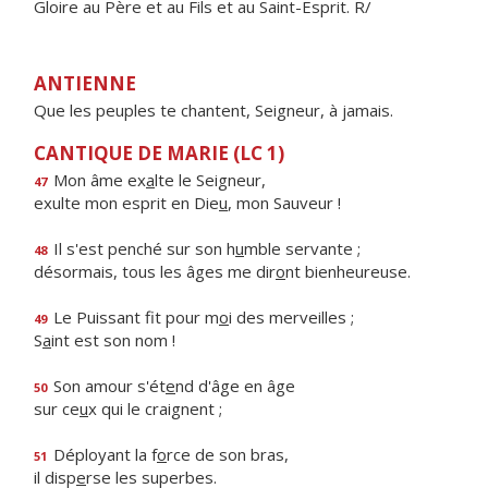
Gloire au Père et au Fils et au Saint-Esprit. R/
ANTIENNE
Que les peuples te chantent, Seigneur, à jamais.
CANTIQUE DE MARIE (LC 1)
Mon âme ex
a
lte le Seigneur,
47
exulte mon esprit en Die
u
, mon Sauveur !
Il s'est penché sur son h
u
mble servante ;
48
désormais, tous les âges me dir
o
nt bienheureuse.
Le Puissant fit pour m
o
i des merveilles ;
49
S
a
int est son nom !
Son amour s'ét
e
nd d'âge en âge
50
sur ce
u
x qui le craignent ;
Déployant la f
o
rce de son bras,
51
il disp
e
rse les superbes.