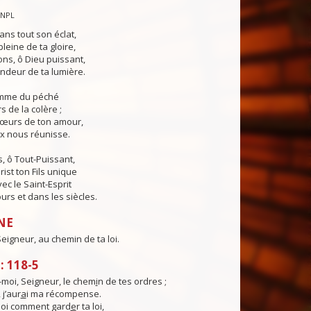
CNPL
ans tout son éclat,
pleine de ta gloire,
ns, ô Dieu puissant,
ndeur de ta lumière.
lamme du péché
s de la colère ;
cœurs de ton amour,
ix nous réunisse.
, ô Tout-Puissant,
rist ton Fils unique
ec le Saint-Esprit
urs et dans les siècles.
NE
eigneur, au chemin de ta loi.
 118-5
moi, Seigneur, le chem
i
n de tes ordres ;
 j’aur
a
i ma récompense.
oi comment gard
e
r ta loi,