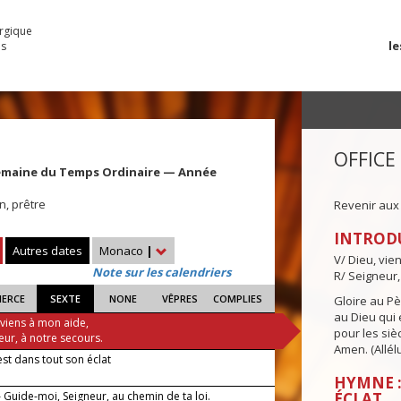
urgique
le
es
OFFICE
emaine du Temps Ordinaire — Année
n, prêtre
Revenir aux
INTROD
Autres dates
Monaco
|
V/ Dieu, vie
Note sur les calendriers
R/ Seigneur,
IERCE
SEXTE
NONE
VÊPRES
COMPLIES
Gloire au Pèr
au Dieu qui e
 viens à mon aide,
pour les siè
eur, à notre secours.
Amen. (Allélu
est dans tout son éclat
HYMNE :
 Guide-moi, Seigneur, au chemin de ta loi.
ÉCLAT