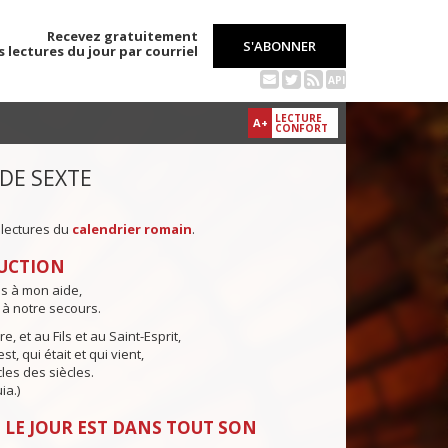
Recevez gratuitement
S'ABONNER
s lectures du jour par courriel
API
LECTURE
A+
CONFORT
 DE SEXTE
 lectures du
calendrier romain
.
UCTION
ns à mon aide,
 à notre secours.
e, et au Fils et au Saint-Esprit,
st, qui était et qui vient,
cles des siècles.
ia.)
 LE JOUR EST DANS TOUT SON