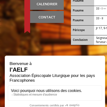
Psaume
CALENDRIER
33 - I 
Psaume
CONTACT
33 - II
Psaume
Jr 17, 9
Péricope
Seigneur
Conclusion
ferveur
et d'aim
notre S