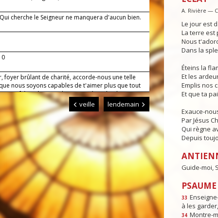
A. Rivière — 
— Qui cherche le Seigneur ne manquera d'aucun bien.
Le jour est d
La terre est 
Nous t'adoro
Dans la sple
-10
Éteins la f
Et les ardeur
, foyer brûlant de charité, accorde-nous une telle
Emplis nos 
 que nous soyons capables de t'aimer plus que tout
er nos frères à cause de toi. Par Jésus, le Christ,
Et que ta pa
eigneur. Amen.
veille
lendemain
Exauce-nous
Par Jésus Ch
Qui règne av
Depuis toujo
ANTIEN
Guide-moi, S
PSAUME :
Enseigne-
33
à les garder,
Montre-m
34