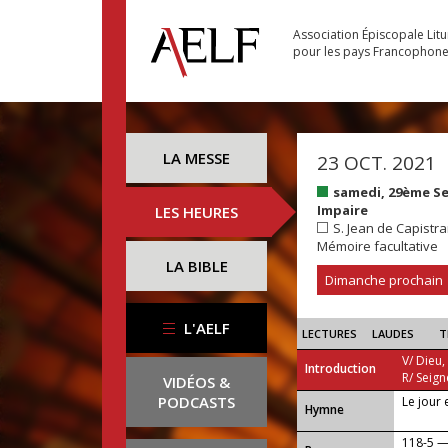
Association Épiscopale Lit
pour les pays Francophon
LA MESSE
23 OCT. 2021
samedi, 29ème S
Impaire
LES HEURES
S. Jean de Capistra
Mémoire facultative
LA BIBLE
Dimanche prochain
L'AELF
LECTURES
LAUDES
T
V/ Dieu,
Introduction
R/ Seign
VIDÉOS &
PODCASTS
Le jour 
...
Hymne
118-5 —