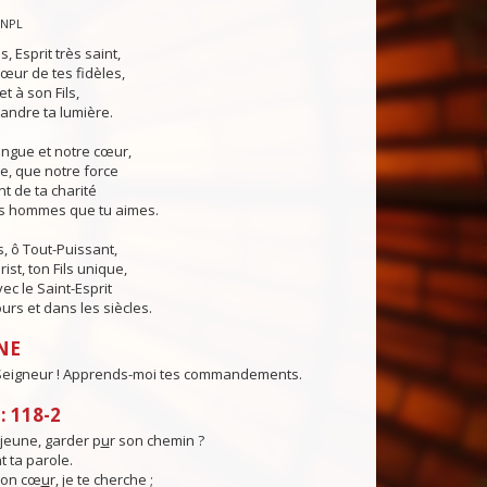
CNPL
s, Esprit très saint,
œur de tes fidèles,
t à son Fils,
andre ta lumière.
angue et notre cœur,
e, que notre force
t de ta charité
es hommes que tu aimes.
, ô Tout-Puissant,
ist, ton Fils unique,
ec le Saint-Esprit
urs et dans les siècles.
NE
 Seigneur ! Apprends-moi tes commandements.
 118-2
eune, garder p
u
r son chemin ?
t ta parole.
mon cœ
u
r, je te cherche ;