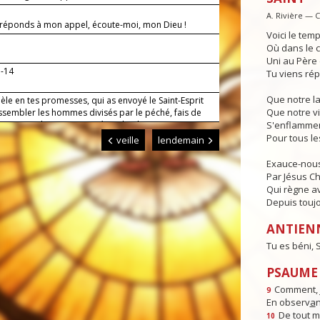
A. Rivière — 
i réponds à mon appel, écoute-moi, mon Dieu !
Voici le temp
Où dans le c
Uni au Père e
3-14
Tu viens rép
Que notre l
dèle en tes promesses, qui as envoyé le Saint-Esprit
Que notre vi
ssembler les hommes divisés par le péché, fais de
 artisans de ta paix. Par Jésus, le Christ, notre
S'enflammen
r. Amen.
Pour tous l
veille
lendemain
Exauce-nous
Par Jésus Chr
Qui règne av
Depuis toujo
ANTIEN
Tu es béni,
PSAUME :
Comment, j
9
En observ
a
n
De tout 
10