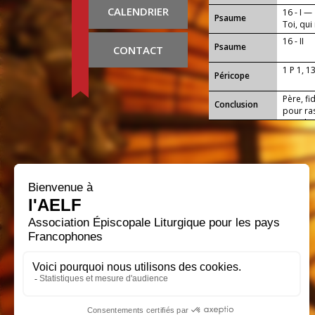
CALENDRIER
16 - I —
Psaume
Toi, qu
16 - II
Psaume
CONTACT
1 P 1, 1
Péricope
Père, fi
Conclusion
pour ra
nous les
Seigneu