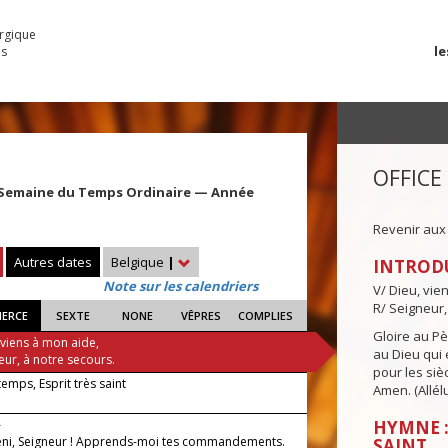
urgique
le
es
OFFICE
 Semaine du Temps Ordinaire — Année
Revenir aux
Autres dates
Belgique
|
INTROD
Note sur les calendriers
V/ Dieu, vie
R/ Seigneur,
IERCE
SEXTE
NONE
VÊPRES
COMPLIES
Gloire au Pèr
 viens à mon aide,
au Dieu qui e
eur, à notre secours.
pour les siè
 temps, Esprit très saint
Amen. (Allélu
—
HYMNE :
éni, Seigneur ! Apprends-moi tes commandements.
SAINT