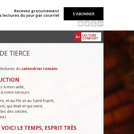
Recevez gratuitement
S'ABONNER
s lectures du jour par courriel
API
LECTURE
A+
CONFORT
 DE TIERCE
 lectures du
calendrier romain
.
UCTION
ns à mon aide,
 à notre secours.
e, et au Fils et au Saint-Esprit,
st, qui était et qui vient,
cles des siècles.
ia.)
 VOICI LE TEMPS, ESPRIT TRÈS