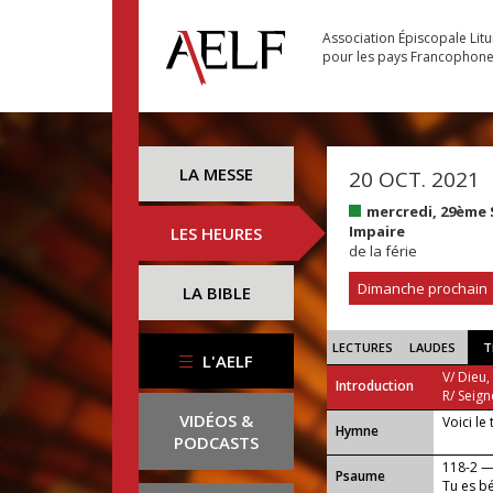
Association Épiscopale Lit
pour les pays Francophon
LA MESSE
20 OCT. 2021
mercredi, 29ème
Impaire
LES HEURES
de la férie
Dimanche prochain
LA BIBLE
LECTURES
LAUDES
T
L'AELF
V/ Dieu,
Introduction
R/ Seign
VIDÉOS &
Voici le
...
Hymne
PODCASTS
118-2 
Psaume
Tu es b