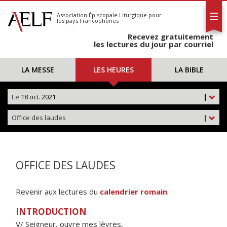
L'AELF
S'abonner
Association Épiscopale Liturgique
pour
les pays Francophones
Calendrier
Recevez gratuitement
Contact
les lectures du jour par courriel
LA MESSE
LES HEURES
LA BIBLE
Le
18 oct. 2021
|
Office des laudes
|
OFFICE DES LAUDES
Revenir aux lectures du
calendrier romain
.
INTRODUCTION
V/ Seigneur, ouvre mes lèvres,