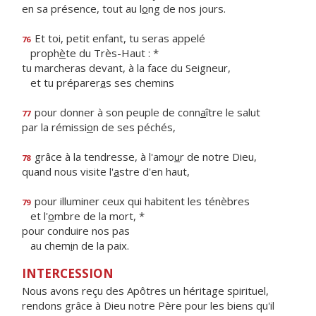
en sa présence, tout au l
o
ng de nos jours.
Et toi, petit enfant, tu seras appelé
76
proph
è
te du Très-Haut : *
tu marcheras devant, à la face du Seigneur,
et tu préparer
a
s ses chemins
pour donner à son peuple de conn
a
ître le salut
77
par la rémissi
o
n de ses péchés,
grâce à la tendresse, à l'amo
u
r de notre Dieu,
78
quand nous visite l'
a
stre d'en haut,
pour illuminer ceux qui habitent les ténèbres
79
et l'
o
mbre de la mort, *
pour conduire nos pas
au chem
i
n de la paix.
INTERCESSION
Nous avons reçu des Apôtres un héritage spirituel,
rendons grâce à Dieu notre Père pour les biens qu'il