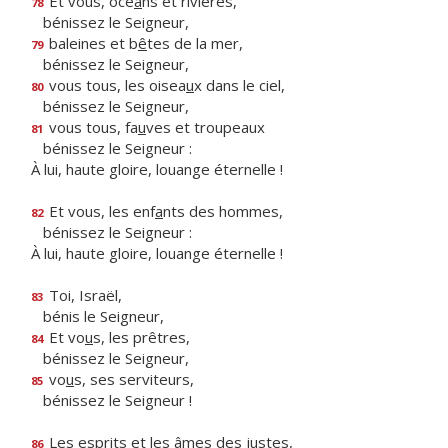
Et vous, océ
a
ns et rivières,
78
bénissez le Seigneur,
baleines et b
ê
tes de la mer,
79
bénissez le Seigneur,
vous tous, les oisea
u
x dans le ciel,
80
bénissez le Seigneur,
vous tous, fa
u
ves et troupeaux
81
bénissez le Seigneur :
À lui, haute gloire, louange éternelle !
Et vous, les enf
a
nts des hommes,
82
bénissez le Seigneur :
À lui, haute gloire, louange éternelle !
Toi, Israël,
83
bénis le Seigneur,
Et vo
u
s, les prêtres,
84
bénissez le Seigneur,
vo
u
s, ses serviteurs,
85
bénissez le Seigneur !
Les esprits et les
â
mes des justes,
86