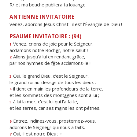
R/ et ma bouche publiera ta louange.
ANTIENNE INVITATOIRE
Venez, adorons Jésus Christ : il est l'Évangile de Dieu !
PSAUME INVITATOIRE : (94)
Venez, crions de j
o
ie pour le Seigneur,
1
acclamons notre Roch
e
r, notre salut !
Allons jusqu'à lu
i
en rendant grâce,
2
par nos hymnes de f
ê
te acclamons-le !
Oui, le grand Die
u
, c'est le Seigneur,
3
le grand roi au-dess
u
s de tous les dieux :
il tient en main les profonde
u
rs de la terre,
4
et les sommets des mont
a
gnes sont à lui ;
à lui la mer, c'est lu
i
qui l'a faite,
5
et les terres, car ses m
a
ins les ont pétries.
Entrez, inclinez-vo
u
s, prosternez-vous,
6
adorons le Seigne
u
r qui nous a faits.
Oui, il
e
st notre Dieu ; +
7