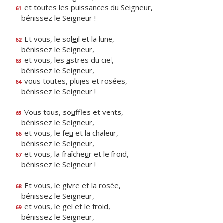
et toutes les puiss
a
nces du Seigneur,
61
bénissez le Seigneur !
Et vous, le sol
e
il et la lune,
62
bénissez le Seigneur,
et vous, les
a
stres du ciel,
63
bénissez le Seigneur,
vous toutes, plu
i
es et rosées,
64
bénissez le Seigneur !
Vous tous, so
u
ffles et vents,
65
bénissez le Seigneur,
et vous, le fe
u
et la chaleur,
66
bénissez le Seigneur,
et vous, la fraîche
u
r et le froid,
67
bénissez le Seigneur !
Et vous, le g
i
vre et la rosée,
68
bénissez le Seigneur,
et vous, le g
e
l et le froid,
69
bénissez le Seigneur,