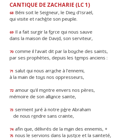
CANTIQUE DE ZACHARIE (LC 1)
Béni soit le Seigneur, le Die
u
d'Israël,
68
qui visite et rach
è
te son peuple.
Il a fait surgir la f
o
rce qui nous sauve
69
dans la maison de Dav
i
d, son serviteur,
comme il l'avait dit par la bo
u
che des saints,
70
par ses prophètes, depuis les t
e
mps anciens :
salut qui nous arr
a
che à l'ennemi,
71
à la main de to
u
s nos oppresseurs,
amour qu'il m
o
ntre envers nos pères,
72
mémoire de son alli
a
nce sainte,
serment juré à notre p
è
re Abraham
73
de nous r
e
ndre sans crainte,
afin que, délivrés de la m
a
in des ennemis, +
74
nous le servions dans la just
i
ce et la sainteté,
75