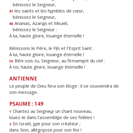
bénissez le Seigneur,
les saints et les h
u
mbles de cœur,
87
bénissez le Seigneur,
Ananias, Azari
a
s et Misaël,
88
bénissez le Seigneur :
À lui, haute gloire, louange éternelle !
Bénissons le Père, le F
i
ls et l'Esprit Saint :
À lui, haute gloire, louange éternelle !
Béni sois-tu, Seigneur, au firmam
e
nt du ciel :
56
À toi, haute gloire, louange éternelle !
ANTIENNE
Le peuple de Dieu fera son éloge : il se souviendra de
son message.
PSAUME : 149
Chantez au Seigne
u
r un chant nouveau,
1
louez-le dans l’assembl
é
e de ses fidèles !
En Israël, j
o
ie pour son créateur ;
2
dans Sion, allégr
e
sse pour son Roi !