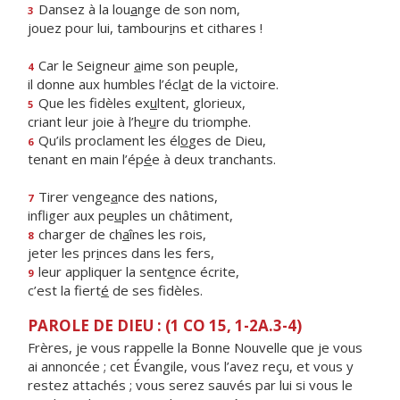
Dansez à la lou
a
nge de son nom,
3
jouez pour lui, tambour
i
ns et cithares !
Car le Seigneur
a
ime son peuple,
4
il donne aux humbles l’écl
a
t de la victoire.
Que les fidèles ex
u
ltent, glorieux,
5
criant leur joie à l’he
u
re du triomphe.
Qu’ils proclament les él
o
ges de Dieu,
6
tenant en main l’ép
é
e à deux tranchants.
Tirer venge
a
nce des nations,
7
infliger aux pe
u
ples un châtiment,
charger de ch
a
înes les rois,
8
jeter les pr
i
nces dans les fers,
leur appliquer la sent
e
nce écrite,
9
c’est la fiert
é
de ses fidèles.
PAROLE DE DIEU : (1 CO 15, 1-2A.3-4)
Frères, je vous rappelle la Bonne Nouvelle que je vous
ai annoncée ; cet Évangile, vous l’avez reçu, et vous y
restez attachés ; vous serez sauvés par lui si vous le