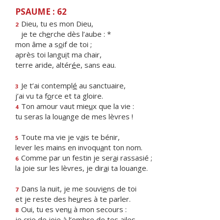
PSAUME : 62
Dieu, tu es mon Dieu,
2
je te ch
e
rche dès l’aube : *
mon âme a s
o
if de toi ;
après toi langu
i
t ma chair,
terre aride, altér
é
e, sans eau.
Je t’ai contempl
é
au sanctuaire,
3
j’ai vu ta f
o
rce et ta gloire.
Ton amour vaut mie
u
x que la vie :
4
tu seras la lou
a
nge de mes lèvres !
Toute ma vie je v
a
is te bénir,
5
lever les mains en invoqu
a
nt ton nom.
Comme par un festin je ser
a
i rassasié ;
6
la joie sur les lèvres, je dir
a
i ta louange.
Dans la nuit, je me souvi
e
ns de toi
7
et je reste des he
u
res à te parler.
Oui, tu es ven
u
à mon secours :
8
je crie de joie à l’
o
mbre de tes ailes.