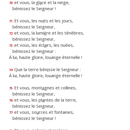
et vous, la gl
a
ce et la neige,
70
bénissez le Seigneur !
Et vous, les nu
i
ts et les jours,
71
bénissez le Seigneur,
et vous, la lumi
è
re et les ténèbres,
72
bénissez le Seigneur,
et vous, les écl
a
irs, les nuées,
73
bénissez le Seigneur :
À lui, haute gloire, louange éternelle !
Que la terre bén
i
sse le Seigneur :
74
À lui, haute gloire, louange éternelle !
Et vous, mont
a
gnes et collines,
75
bénissez le Seigneur,
et vous, les pl
a
ntes de la terre,
76
bénissez le Seigneur,
et vous, so
u
rces et fontaines,
77
bénissez le Seigneur !