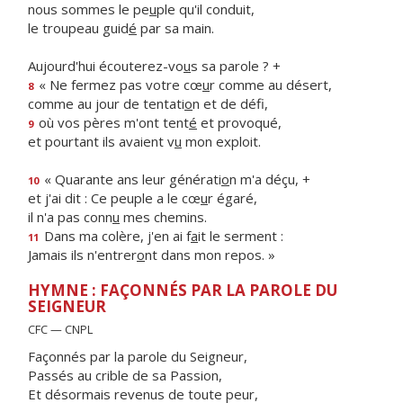
nous sommes le pe
u
ple qu'il conduit,
le troupeau guid
é
par sa main.
Aujourd'hui écouterez-vo
u
s sa parole ? +
« Ne fermez pas votre cœ
u
r comme au désert,
8
comme au jour de tentati
o
n et de défi,
où vos pères m'ont tent
é
et provoqué,
9
et pourtant ils avaient v
u
mon exploit.
« Quarante ans leur générati
o
n m'a déçu, +
10
et j'ai dit : Ce peuple a le cœ
u
r égaré,
il n'a pas conn
u
mes chemins.
Dans ma colère, j'en ai f
a
it le serment :
11
Jamais ils n'entrer
o
nt dans mon repos. »
HYMNE : FAÇONNÉS PAR LA PAROLE DU
SEIGNEUR
CFC — CNPL
Façonnés par la parole du Seigneur,
Passés au crible de sa Passion,
Et désormais revenus de toute peur,