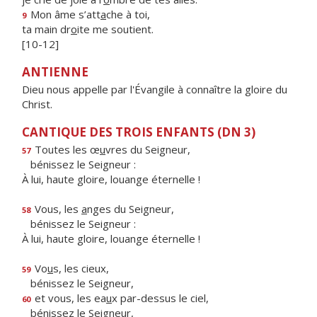
Mon âme s’att
a
che à toi,
9
ta main dr
o
ite me soutient.
[10-12]
ANTIENNE
Dieu nous appelle par l'Évangile à connaître la gloire du
Christ.
CANTIQUE DES TROIS ENFANTS (DN 3)
Toutes les œ
u
vres du Seigneur,
57
bénissez le Seigneur :
À lui, haute gloire, louange éternelle !
Vous, les
a
nges du Seigneur,
58
bénissez le Seigneur :
À lui, haute gloire, louange éternelle !
Vo
u
s, les cieux,
59
bénissez le Seigneur,
et vous, les ea
u
x par-dessus le ciel,
60
bénissez le Seigneur,