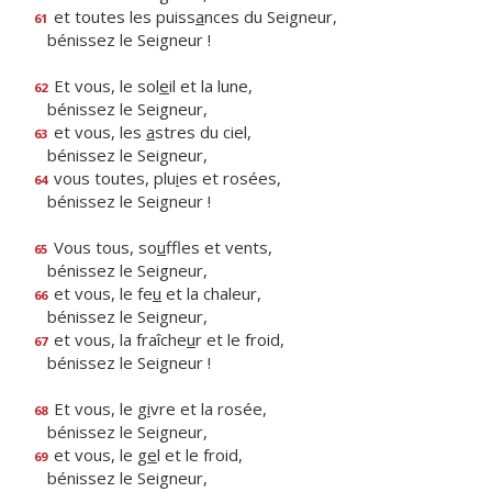
et toutes les puiss
a
nces du Seigneur,
61
bénissez le Seigneur !
Et vous, le sol
e
il et la lune,
62
bénissez le Seigneur,
et vous, les
a
stres du ciel,
63
bénissez le Seigneur,
vous toutes, plu
i
es et rosées,
64
bénissez le Seigneur !
Vous tous, so
u
ffles et vents,
65
bénissez le Seigneur,
et vous, le fe
u
et la chaleur,
66
bénissez le Seigneur,
et vous, la fraîche
u
r et le froid,
67
bénissez le Seigneur !
Et vous, le g
i
vre et la rosée,
68
bénissez le Seigneur,
et vous, le g
e
l et le froid,
69
bénissez le Seigneur,