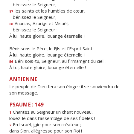
bénissez le Seigneur,
les saints et les h
u
mbles de cœur,
87
bénissez le Seigneur,
Ananias, Azari
a
s et Misaël,
88
bénissez le Seigneur :
À lui, haute gloire, louange éternelle !
Bénissons le Père, le F
i
ls et l'Esprit Saint :
À lui, haute gloire, louange éternelle !
Béni sois-tu, Seigneur, au firmam
e
nt du ciel :
56
À toi, haute gloire, louange éternelle !
ANTIENNE
Le peuple de Dieu fera son éloge : il se souviendra de
son message.
PSAUME : 149
Chantez au Seigne
u
r un chant nouveau,
1
louez-le dans l’assembl
é
e de ses fidèles !
En Israël, j
o
ie pour son créateur ;
2
dans Sion, allégr
e
sse pour son Roi !