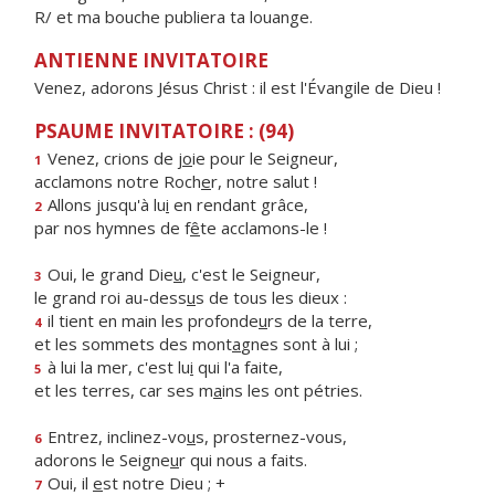
R/ et ma bouche publiera ta louange.
ANTIENNE INVITATOIRE
Venez, adorons Jésus Christ : il est l'Évangile de Dieu !
PSAUME INVITATOIRE : (94)
Venez, crions de j
o
ie pour le Seigneur,
1
acclamons notre Roch
e
r, notre salut !
Allons jusqu'à lu
i
en rendant grâce,
2
par nos hymnes de f
ê
te acclamons-le !
Oui, le grand Die
u
, c'est le Seigneur,
3
le grand roi au-dess
u
s de tous les dieux :
il tient en main les profonde
u
rs de la terre,
4
et les sommets des mont
a
gnes sont à lui ;
à lui la mer, c'est lu
i
qui l'a faite,
5
et les terres, car ses m
a
ins les ont pétries.
Entrez, inclinez-vo
u
s, prosternez-vous,
6
adorons le Seigne
u
r qui nous a faits.
Oui, il
e
st notre Dieu ; +
7