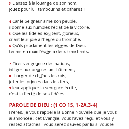
Dansez à la lou
a
nge de son nom,
3
jouez pour lui, tambour
i
ns et cithares !
Car le Seigneur
a
ime son peuple,
4
il donne aux humbles l’écl
a
t de la victoire.
Que les fidèles ex
u
ltent, glorieux,
5
criant leur joie à l’he
u
re du triomphe.
Qu’ils proclament les él
o
ges de Dieu,
6
tenant en main l’ép
é
e à deux tranchants.
Tirer venge
a
nce des nations,
7
infliger aux pe
u
ples un châtiment,
charger de ch
a
înes les rois,
8
jeter les pr
i
nces dans les fers,
leur appliquer la sent
e
nce écrite,
9
c’est la fiert
é
de ses fidèles.
PAROLE DE DIEU : (1 CO 15, 1-2A.3-4)
Frères, je vous rappelle la Bonne Nouvelle que je vous
ai annoncée ; cet Évangile, vous l’avez reçu, et vous y
restez attachés ; vous serez sauvés par lui si vous le