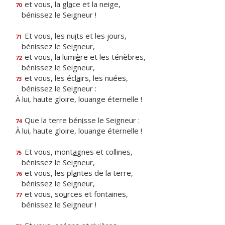
et vous, la gl
a
ce et la neige,
70
bénissez le Seigneur !
Et vous, les nu
i
ts et les jours,
71
bénissez le Seigneur,
et vous, la lumi
è
re et les ténèbres,
72
bénissez le Seigneur,
et vous, les écl
a
irs, les nuées,
73
bénissez le Seigneur :
À lui, haute gloire, louange éternelle !
Que la terre bén
i
sse le Seigneur :
74
À lui, haute gloire, louange éternelle !
Et vous, mont
a
gnes et collines,
75
bénissez le Seigneur,
et vous, les pl
a
ntes de la terre,
76
bénissez le Seigneur,
et vous, so
u
rces et fontaines,
77
bénissez le Seigneur !