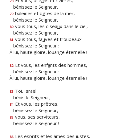
Et vous, océ
a
ns et rivières,
78
bénissez le Seigneur,
baleines et b
ê
tes de la mer,
79
bénissez le Seigneur,
vous tous, les oisea
u
x dans le ciel,
80
bénissez le Seigneur,
vous tous, fa
u
ves et troupeaux
81
bénissez le Seigneur :
À lui, haute gloire, louange éternelle !
Et vous, les enf
a
nts des hommes,
82
bénissez le Seigneur :
À lui, haute gloire, louange éternelle !
Toi, Israël,
83
bénis le Seigneur,
Et vo
u
s, les prêtres,
84
bénissez le Seigneur,
vo
u
s, ses serviteurs,
85
bénissez le Seigneur !
Les esprits et les
â
mes des justes,
86