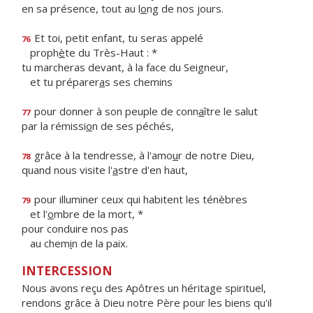
en sa présence, tout au l
o
ng de nos jours.
Et toi, petit enfant, tu seras appelé
76
proph
è
te du Très-Haut : *
tu marcheras devant, à la face du Seigneur,
et tu préparer
a
s ses chemins
pour donner à son peuple de conn
a
ître le salut
77
par la rémissi
o
n de ses péchés,
grâce à la tendresse, à l'amo
u
r de notre Dieu,
78
quand nous visite l'
a
stre d'en haut,
pour illuminer ceux qui habitent les ténèbres
79
et l'
o
mbre de la mort, *
pour conduire nos pas
au chem
i
n de la paix.
INTERCESSION
Nous avons reçu des Apôtres un héritage spirituel,
rendons grâce à Dieu notre Père pour les biens qu'il