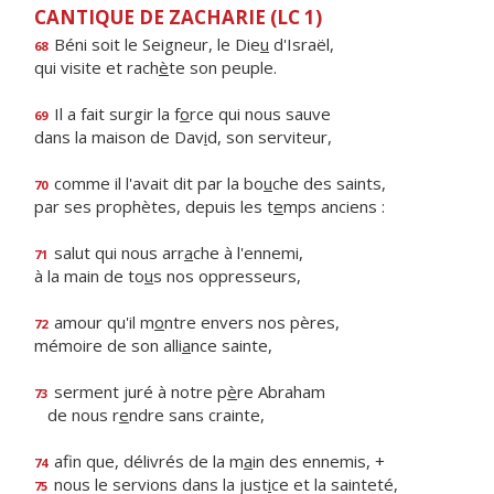
CANTIQUE DE ZACHARIE (LC 1)
Béni soit le Seigneur, le Die
u
d'Israël,
68
qui visite et rach
è
te son peuple.
Il a fait surgir la f
o
rce qui nous sauve
69
dans la maison de Dav
i
d, son serviteur,
comme il l'avait dit par la bo
u
che des saints,
70
par ses prophètes, depuis les t
e
mps anciens :
salut qui nous arr
a
che à l'ennemi,
71
à la main de to
u
s nos oppresseurs,
amour qu'il m
o
ntre envers nos pères,
72
mémoire de son alli
a
nce sainte,
serment juré à notre p
è
re Abraham
73
de nous r
e
ndre sans crainte,
afin que, délivrés de la m
a
in des ennemis, +
74
nous le servions dans la just
i
ce et la sainteté,
75