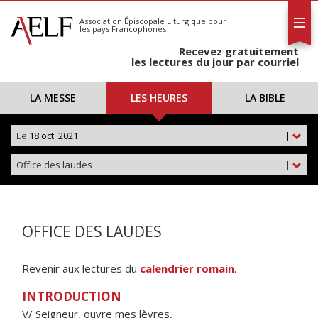
L'AELF
S'abonner
Association Épiscopale Liturgique
pour
les pays Francophones
Calendrier
Recevez gratuitement
Contact
les lectures du jour par courriel
LA MESSE
LES HEURES
LA BIBLE
Le
18 oct. 2021
|
Office des laudes
|
OFFICE DES LAUDES
Revenir aux lectures du
calendrier romain
.
INTRODUCTION
V/ Seigneur, ouvre mes lèvres,