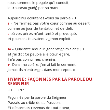
nous sommes le pe
u
ple qu'il conduit,
le troupeau guid
é
par sa main.
Aujourd'hui écouterez-vo
u
s sa parole ? +
« Ne fermez pas votre cœ
u
r comme au désert,
8
comme au jour de tentati
o
n et de défi,
où vos pères m'ont tent
é
et provoqué,
9
et pourtant ils avaient v
u
mon exploit.
« Quarante ans leur générati
o
n m'a déçu, +
10
et j'ai dit : Ce peuple a le cœ
u
r égaré,
il n'a pas conn
u
mes chemins.
Dans ma colère, j'en ai f
a
it le serment :
11
Jamais ils n'entrer
o
nt dans mon repos. »
HYMNE : FAÇONNÉS PAR LA PAROLE DU
SEIGNEUR
CFC — CNPL
Façonnés par la parole du Seigneur,
Passés au crible de sa Passion,
Et désormais revenus de toute peur,