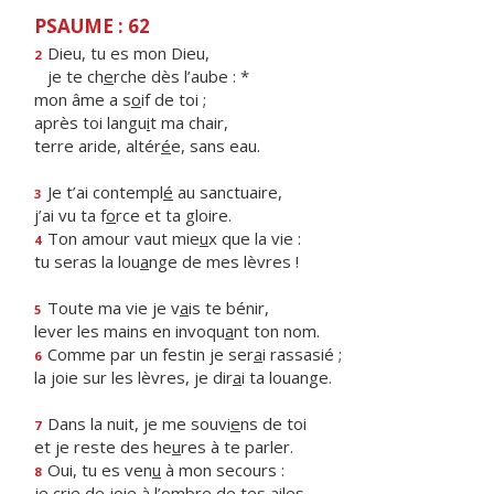
PSAUME : 62
Dieu, tu es mon Dieu,
2
je te ch
e
rche dès l’aube : *
mon âme a s
o
if de toi ;
après toi langu
i
t ma chair,
terre aride, altér
é
e, sans eau.
Je t’ai contempl
é
au sanctuaire,
3
j’ai vu ta f
o
rce et ta gloire.
Ton amour vaut mie
u
x que la vie :
4
tu seras la lou
a
nge de mes lèvres !
Toute ma vie je v
a
is te bénir,
5
lever les mains en invoqu
a
nt ton nom.
Comme par un festin je ser
a
i rassasié ;
6
la joie sur les lèvres, je dir
a
i ta louange.
Dans la nuit, je me souvi
e
ns de toi
7
et je reste des he
u
res à te parler.
Oui, tu es ven
u
à mon secours :
8
je crie de joie à l’
o
mbre de tes ailes.