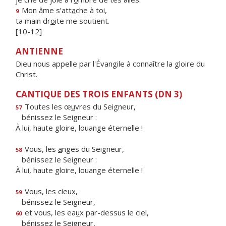
Mon âme s’att
a
che à toi,
9
ta main dr
o
ite me soutient.
[10-12]
ANTIENNE
Dieu nous appelle par l'Évangile à connaître la gloire du
Christ.
CANTIQUE DES TROIS ENFANTS (DN 3)
Toutes les œ
u
vres du Seigneur,
57
bénissez le Seigneur :
À lui, haute gloire, louange éternelle !
Vous, les
a
nges du Seigneur,
58
bénissez le Seigneur :
À lui, haute gloire, louange éternelle !
Vo
u
s, les cieux,
59
bénissez le Seigneur,
et vous, les ea
u
x par-dessus le ciel,
60
bénissez le Seigneur,