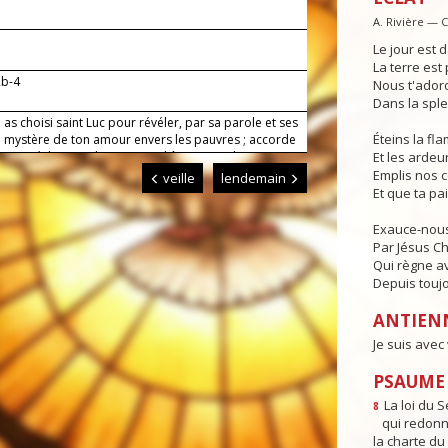
A. Rivière — 
Le jour est d
La terre est 
2b-4
Nous t'adoro
Dans la sple
 as choisi saint Luc pour révéler, par sa parole et ses
Éteins la f
le mystère de ton amour envers les pauvres ; accorde
qui se réclament de ton nom d'être un seul cœur et
Et les ardeur
le âme, et à tous les peuples du monde la grâce de
Emplis nos 
veille
lendemain
 salut.
Et que ta pa
Exauce-nous
Par Jésus Ch
Qui règne av
Depuis toujo
ANTIEN
Je suis avec
PSAUME 
La loi du S
8
qui redonne
la charte du