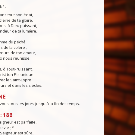
CNPL
ans tout son éclat,
pleine de ta gloire,
ns, ô Dieu puissant,
ndeur de ta lumière.
lamme du péché
s de la colère ;
cœurs de ton amour,
ix nous réunisse.
, ô Tout-Puissant,
rist ton Fils unique
ec le Saint-Esprit
urs et dans les siècles.
NE
 vous tous les jours jusqu'à la fin des temps.
: 18B
eigne
u
r est parfaite,
 vie ; *
 Seigne
u
r est sûre,