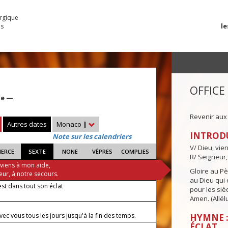
urgique
le
es
OFFICE
te —
Revenir aux
Autres dates
Monaco
|
INTROD
Note sur les calendriers
V/ Dieu, vie
IERCE
SEXTE
NONE
VÊPRES
COMPLIES
R/ Seigneur,
 viens à mon aide,
Gloire au Pèr
eur, à notre secours.
au Dieu qui e
est dans tout son éclat
pour les siè
Amen. (Allélu
avec vous tous les jours jusqu'à la fin des temps.
HYMNE :
ÉCLAT