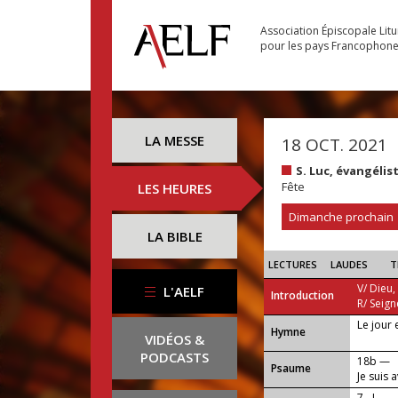
Association Épiscopale Lit
pour les pays Francophon
LA MESSE
18 OCT. 2021
S. Luc, évangélis
Fête
LES HEURES
Dimanche prochain
LA BIBLE
LECTURES
LAUDES
T
V/ Dieu,
L'AELF
Introduction
R/ Seign
Le jour 
...
Hymne
VIDÉOS &
PODCASTS
18b —
Psaume
Je suis 
7 - I