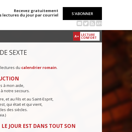
Recevez gratuitement
S'ABONNER
s lectures du jour par courriel
API
LECTURE
A+
CONFORT
 DE SEXTE
 lectures du
calendrier romain
.
UCTION
ns à mon aide,
 à notre secours.
e, et au Fils et au Saint-Esprit,
st, qui était et qui vient,
cles des siècles.
ia.)
 LE JOUR EST DANS TOUT SON