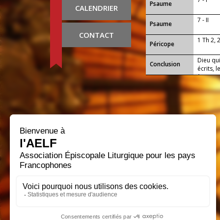
Psaume
CALENDRIER
7 - II
Psaume
CONTACT
1 Th 2, 
Péricope
Dieu qui
Conclusion
écrits, 
à ceux 
une seu
voir ton