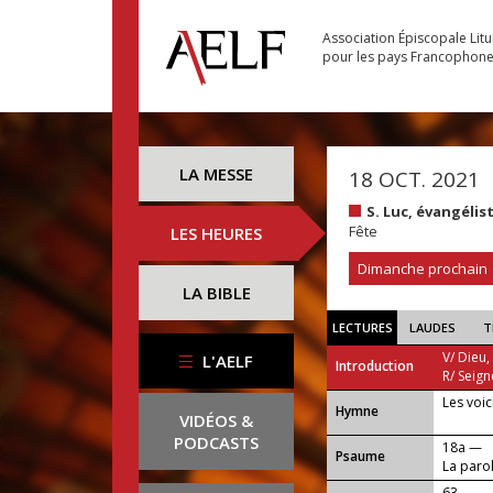
Association Épiscopale Lit
pour les pays Francophon
LA MESSE
18 OCT. 2021
S. Luc, évangélis
Fête
LES HEURES
Dimanche prochain
LA BIBLE
LECTURES
LAUDES
T
V/ Dieu,
L'AELF
Introduction
R/ Seign
Les voi
...
Hymne
VIDÉOS &
PODCASTS
18a —
Psaume
La parol
ressusci
63 —