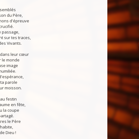
assemblés
son du Père,
nons d'épreuve
crucifié.
e passage,
t sur tes traces,
des Vivants.
t dans leur cœur
r le monde
use image
humiliée.
'espérance,
 ta parole
leur moisson.
 au festin
aume en fête,
u la coupe
partagé.
res le Père
 habite,
 de Dieu !