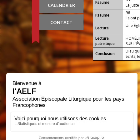
Psaume
CALENDRIER
Le juste
Dieu a fa
96 —
Psaume
Ils ont 
CONTACT
sa gloir
Une Égli
Lecture
Lecture
HOMÉLIE
patristique
SUR L'É
Dieu qui
Conclusion
écrits, 