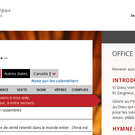
urgique
le
es
OFFICE
te —
Revenir aux
Autres dates
Canada
|
INTROD
Note sur les calendriers
V/ Dieu, vie
IERCE
SEXTE
NONE
VÊPRES
COMPLIES
R/ Seigneur,
 viens à mon aide,
Gloire au Pèr
eur, à notre secours.
au Dieu qui e
ci rassemblés
pour les siè
Amen. (Allélu
e de vérité retentit dans le monde entier : Christ est
HYMNE :
té !