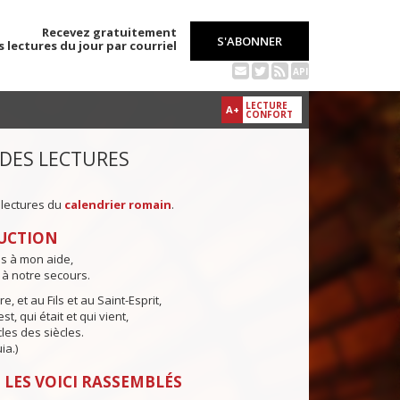
Recevez gratuitement
S'ABONNER
s lectures du jour par courriel
API
LECTURE
A+
CONFORT
 DES LECTURES
 lectures du
calendrier romain
.
UCTION
ns à mon aide,
 à notre secours.
e, et au Fils et au Saint-Esprit,
st, qui était et qui vient,
cles des siècles.
ia.)
 LES VOICI RASSEMBLÉS