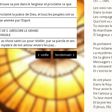
CFC — CNPL
 trouve sa joie dans le Seigneur et proclame ce que
Les voici r
it.
Dans la mai
proclamé la justice de Dieu, et tous les peuples ont vu
Les compag
e.
se animée par l'Esprit
Qui t'ont vu 
Tu ouvrais l
Ils marchaien
 DE S. GRÉGOIRE LE GRAND
Ô Seigneur 
VANGILE
 as choisi saint Luc pour révéler, par sa parole et ses
Ils portaien
le mystère de ton amour envers les pau...
Pour éclaire
La mystérie
veille
lendemain
De ta gloire 
Messagers d
Ils semaient
Et c'est toi 
Ils ont place
Dans le Roy
Pour avoir b
De l'amour 
Tu leur mont
Et ta joie les
Ô Jésus, Fils