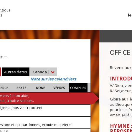
urgique
le
es
OFFICE
te —
Revenir aux
Autres dates
Canada
|
INTROD
Note sur les calendriers
V/ Dieu, vie
IERCE
SEXTE
NONE
VÊPRES
COMPLIES
R/ Seigneur,
 viens à mon aide,
Gloire au Pèr
eur, à notre secours.
au Dieu qui e
eigneur, nos vies reposent
pour les siè
Amen. (Allélu
 es bon et qui pardonnes, écoute ma prière !
HYMNE :
REPOSE
9b-10