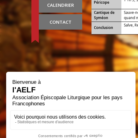
Péricope
CALENDRIER
Cantique de
Sauve-n
Syméon
quand no
CONTACT
Salve, 
Conclusion