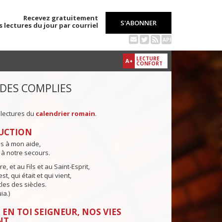
Recevez gratuitement
S'ABONNER
s lectures du jour par courriel
API
LECTURE
A+
CONFORT
 DES COMPLIES
 lectures du
calendrier romain
.
UCTION
ns à mon aide,
 à notre secours.
e, et au Fils et au Saint-Esprit,
st, qui était et qui vient,
cles des siècles.
ia.)
 EN TOI SEIGNEUR, NOS VIES
NT