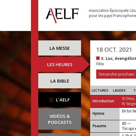
Association Épiscopale Lit
pour les pays Francophon
LA MESSE
18 OCT. 2021
S. Luc, évangélis
Fête
LES HEURES
Dimanche prochain
LA BIBLE
LECTURES
LAUDES
T
V/ Dieu,
L'AELF
Introduction
R/ Seign
En toi S
...
Hymne
VIDÉOS &
PODCASTS
85 —
Psaume
Toi qui
1 Th 5, 