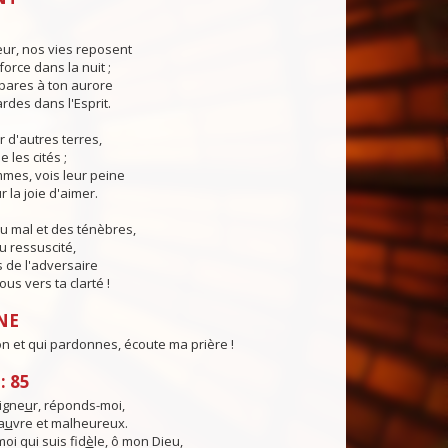
eur, nos vies reposent
force dans la nuit ;
pares à ton aurore
ardes dans l'Esprit.
r d'autres terres,
e les cités ;
mes, vois leur peine
 la joie d'aimer.
u mal et des ténèbres,
u ressuscité,
 de l'adversaire
us vers ta clarté !
NE
on et qui pardonnes, écoute ma prière !
: 85
igne
u
r, réponds-moi,
a
u
vre et malheureux.
moi qui suis fid
è
le, ô mon Dieu,