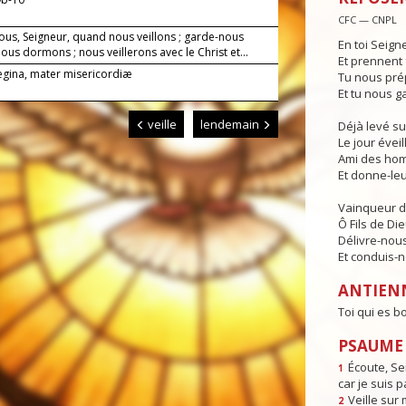
CFC — CNPL
ous, Seigneur, quand nous veillons ; garde-nous
En toi Seign
us dormons ; nous veillerons avec le Christ et...
Et prennent 
Regina, mater misericordiæ
Tu nous pré
Et tu nous g
veille
lendemain
Déjà levé su
Le jour éveill
Ami des hom
Et donne-leur
Vainqueur d
Ô Fils de Die
Délivre-nous
Et conduis-no
ANTIEN
Toi qui es b
PSAUME 
Écoute, Se
1
car je suis p
Veille sur 
2