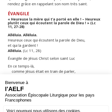
rendez grâce en rappelant son nom très saint.
ÉVANGILE
« Heureuse la mère qui t’a porté en elle ! – Heureux
plutôt ceux qui écoutent la parole de Dieu ! » (Lc
11, 27-28)
Alléluia. Alléluia.
Heureux ceux qui écoutent la parole de Dieu,
et qui la gardent !
Alléluia.
(Lc 11, 28)
Évangile de Jésus Christ selon saint Luc
En ce temps-là,
comme Jésus était en train de parler,
une femme éleva la voix au milieu de la foule
pour lui dire :
« Heureuse la mère qui t’a porté en elle,
et dont les seins t’ont nourri ! »
Alors Jésus lui déclara :
« Heureux plutôt ceux qui écoutent la parole de Dieu,
et qui la gardent ! »