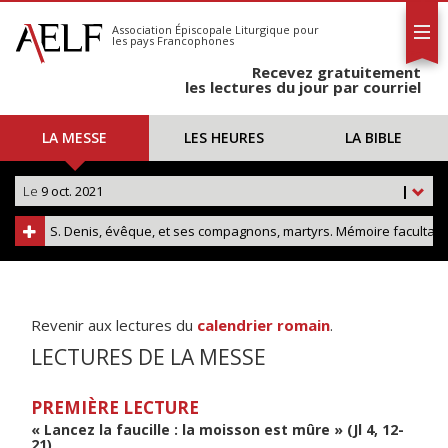
L'AELF
S'abonner
Association Épiscopale Liturgique
pour
les pays Francophones
Calendrier
Recevez gratuitement
Contact
les lectures du jour par courriel
LA MESSE
LES HEURES
LA BIBLE
Le
9 oct. 2021
|
S. Denis, évêque, et ses compagnons, martyrs. Mémoire facultati
Revenir aux lectures du
calendrier romain
.
LECTURES DE LA MESSE
PREMIÈRE LECTURE
« Lancez la faucille : la moisson est mûre » (Jl 4, 12-
21)