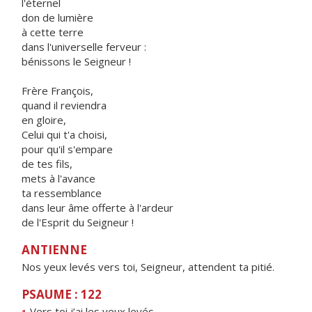
l'éternel
don de lumière
à cette terre
dans l'universelle ferveur :
bénissons le Seigneur !
Frère François,
quand il reviendra
en gloire,
Celui qui t'a choisi,
pour qu'il s'empare
de tes fils,
mets à l'avance
ta ressemblance
dans leur âme offerte à l'ardeur
de l'Esprit du Seigneur !
ANTIENNE
Nos yeux levés vers toi, Seigneur, attendent ta pitié.
PSAUME : 122
Vers toi j’ai les ye
u
x levés,