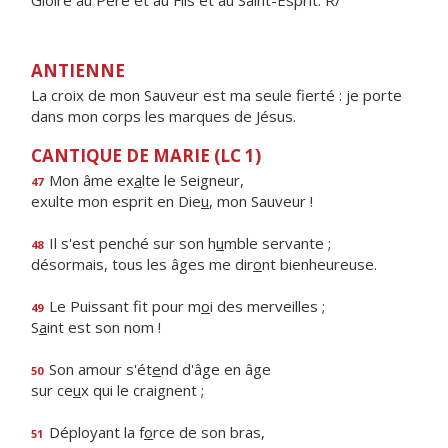
Gloire au Père et au Fils et au Saint-Esprit. R/
ANTIENNE
La croix de mon Sauveur est ma seule fierté : je porte
dans mon corps les marques de Jésus.
CANTIQUE DE MARIE (LC 1)
Mon âme ex
a
lte le Seigneur,
47
exulte mon esprit en Die
u
, mon Sauveur !
Il s'est penché sur son h
u
mble servante ;
48
désormais, tous les âges me dir
o
nt bienheureuse.
Le Puissant fit pour m
o
i des merveilles ;
49
S
a
int est son nom !
Son amour s'ét
e
nd d'âge en âge
50
sur ce
u
x qui le craignent ;
Déployant la f
o
rce de son bras,
51