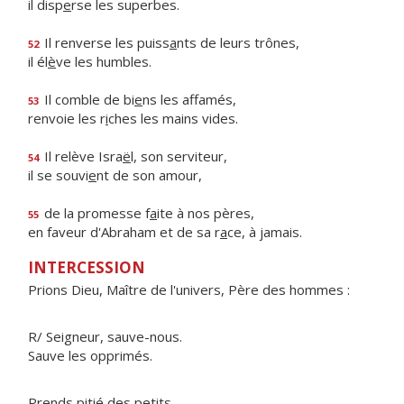
il disp
e
rse les superbes.
Il renverse les puiss
a
nts de leurs trônes,
52
il él
è
ve les humbles.
Il comble de bi
e
ns les affamés,
53
renvoie les r
i
ches les mains vides.
Il relève Isra
ë
l, son serviteur,
54
il se souvi
e
nt de son amour,
de la promesse f
a
ite à nos pères,
55
en faveur d'Abraham et de sa r
a
ce, à jamais.
INTERCESSION
Prions Dieu, Maître de l'univers, Père des hommes :
R/ Seigneur, sauve-nous.
Sauve les opprimés.
Prends pitié des petits.