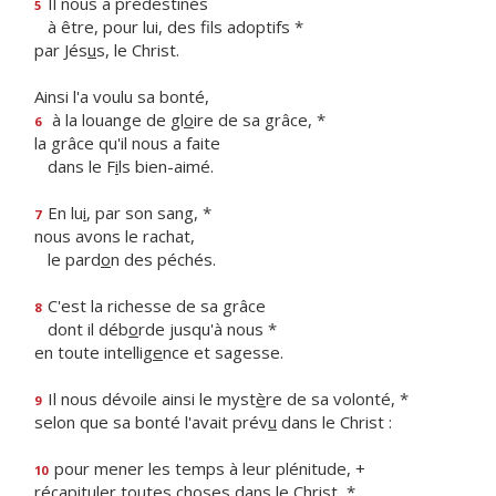
Il nous a prédestinés
5
à être, pour lui, des f
ls adoptifs *
par Jés
u
s, le Christ.
Ainsi l'a voulu sa bonté,
à la louange de gl
o
ire de sa grâce, *
6
la grâce qu'il nous a faite
dans le F
i
ls bien-aimé.
En lu
i
, par son sang, *
7
nous avons le rachat,
le pard
o
n des péchés.
C'est la richesse de sa grâce
8
dont il déb
o
rde jusqu'à nous *
en toute intellig
e
nce et sagesse.
Il nous dévoile ainsi le myst
è
re de sa volonté, *
9
selon que sa bonté l'avait prév
u
dans le Christ :
pour mener les temps à leur plénitude, +
10
récapituler toutes ch
o
ses dans le Christ, *