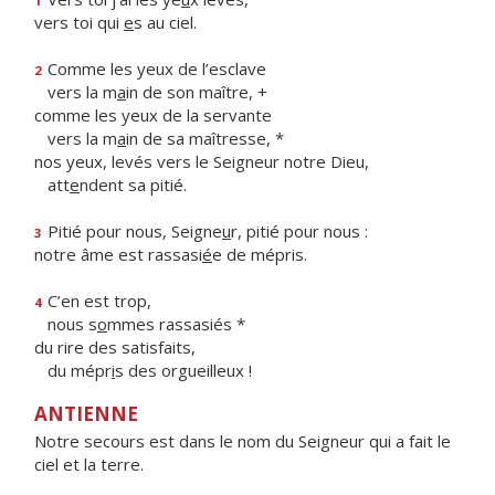
1
vers toi qui
e
s au ciel.
Comme les yeux de l’esclave
2
vers la m
a
in de son maître, +
comme les yeux de la servante
vers la m
a
in de sa maîtresse, *
nos yeux, levés vers le Seigneur notre Dieu,
att
e
ndent sa pitié.
Pitié pour nous, Seigne
u
r, pitié pour nous :
3
notre âme est rassasi
é
e de mépris.
C’en est trop,
4
nous s
o
mmes rassasiés *
du rire des satisfaits,
du mépr
i
s des orgueilleux !
ANTIENNE
Notre secours est dans le nom du Seigneur qui a fait le
ciel et la terre.