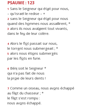
PSAUME : 123
Sans le Seigneur qui ét
a
it pour nous,
1
– qu’Israël le redise – +
sans le Seigneur qui ét
a
it pour nous
2
quand des h
o
mmes nous assaillirent, *
alors ils nous aval
a
ient tout vivants,
3
dans le fe
u
de leur colère.
Alors le fl
o
t passait sur nous,
4
le torr
e
nt nous submergeait ; *
alors nous éti
o
ns submergés
5
par les fl
o
ts en furie.
Bén
i
soit le Seigneur *
6
qui n’a pas fait de nous
la pr
o
ie de leurs dents !
Comme un oiseau, nous av
o
ns échappé
7
au fil
e
t du chasseur ; *
le fil
e
t s’est rompu :
nous av
o
ns échappé.