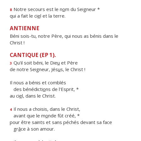
Notre secours est le n
o
m du Seigneur *
8
qui a fait le ci
e
l et la terre.
ANTIENNE
Béni sois-tu, notre Père, qui nous as bénis dans le
Christ !
CANTIQUE (EP 1).
Qu'il soit béni, le Die
u
et Père
3
de notre Seigneur, Jés
u
s, le Christ !
Il nous a bénis et comblés
des bénédicti
o
ns de l'Esprit, *
au ci
e
l, dans le Christ.
Il nous a choisis, dans le Christ,
4
avant que le m
o
nde fût créé, *
pour être saints et sans péchés devant sa face
gr
â
ce à son amour.