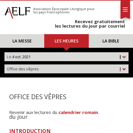
L'AELF
S'abonner
Association Épiscopale Liturgique
pour
les pays Francophones
Calendrier
Recevez gratuitement
Contact
les lectures du jour par courriel
LA MESSE
LES HEURES
LA BIBLE
Le
4 oct. 2021
|
Office des vêpres
|
OFFICE DES VÊPRES
Revenir aux lectures du
calendrier romain
.
du jour
INTRODUCTION