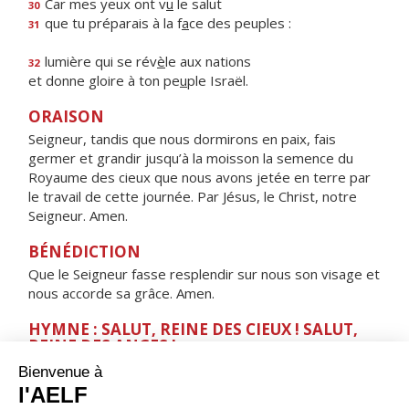
Car mes yeux ont v
u
le salut
30
que tu préparais à la f
a
ce des peuples :
31
lumière qui se rév
è
le aux nations
32
et donne gloire à ton pe
u
ple Israël.
ORAISON
Seigneur, tandis que nous dormirons en paix, fais
germer et grandir jusqu’à la moisson la semence du
Royaume des cieux que nous avons jetée en terre par
le travail de cette journée. Par Jésus, le Christ, notre
Seigneur. Amen.
BÉNÉDICTION
Que le Seigneur fasse resplendir sur nous son visage et
nous accorde sa grâce. Amen.
HYMNE : SALUT, REINE DES CIEUX ! SALUT,
REINE DES ANGES !
Salut, Reine des cieux ! Salut, Reine des anges !
Salut, Tige féconde ! Salut, Porte du ciel !
Par toi, la lumière s'est levée sur le monde.