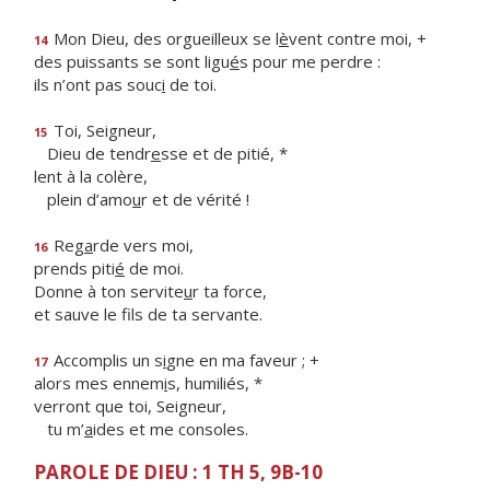
Mon Dieu, des orgueilleux se l
è
vent contre moi, +
14
des puissants se sont ligu
é
s pour me perdre :
ils n’ont pas souc
i
de toi.
Toi, Seigneur,
15
Dieu de tendr
e
sse et de pitié, *
lent à la colère,
plein d’amo
u
r et de vérité !
Reg
a
rde vers moi,
16
prends piti
é
de moi.
Donne à ton servite
u
r ta force,
et sauve le f
ls de ta servante.
Accomplis un s
i
gne en ma faveur ; +
17
alors mes ennem
i
s, humiliés, *
verront que toi, Seigneur,
tu m’
a
ides et me consoles.
PAROLE DE DIEU : 1 TH 5, 9B-10