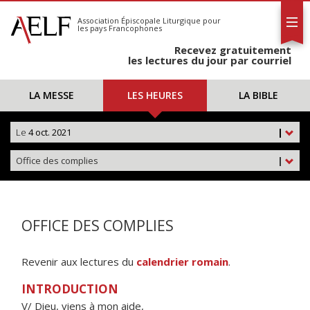
L'AELF
S'abonner
Association Épiscopale Liturgique
pour
les pays Francophones
Calendrier
Recevez gratuitement
Contact
les lectures du jour par courriel
LA MESSE
LES HEURES
LA BIBLE
Le
4 oct. 2021
|
Office des complies
|
OFFICE DES COMPLIES
Revenir aux lectures du
calendrier romain
.
INTRODUCTION
V/ Dieu, viens à mon aide,