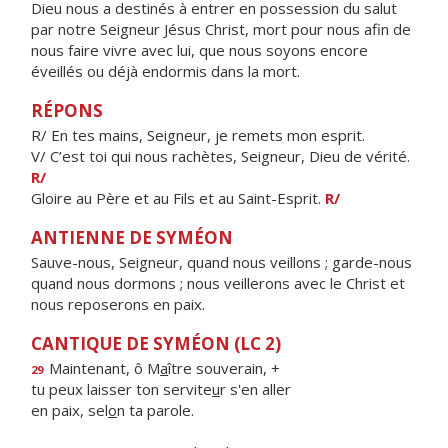
Dieu nous a destinés à entrer en possession du salut
par notre Seigneur Jésus Christ, mort pour nous afin de
nous faire vivre avec lui, que nous soyons encore
éveillés ou déjà endormis dans la mort.
RÉPONS
R/ En tes mains, Seigneur, je remets mon esprit.
V/ C’est toi qui nous rachètes, Seigneur, Dieu de vérité.
R/
Gloire au Père et au Fils et au Saint-Esprit.
R/
ANTIENNE DE SYMÉON
Sauve-nous, Seigneur, quand nous veillons ; garde-nous
quand nous dormons ; nous veillerons avec le Christ et
nous reposerons en paix.
CANTIQUE DE SYMÉON (LC 2)
Maintenant, ô M
a
ître souverain, +
29
tu peux laisser ton servite
u
r s'en aller
en paix, sel
o
n ta parole.