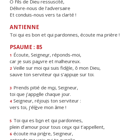
Ô Fils de Dieu ressuscité,
Délivre-nous de l'adversaire
Et conduis-nous vers ta clarté !
ANTIENNE
Toi qui es bon et qui pardonnes, écoute ma prière !
PSAUME : 85
Écoute, Seigne
u
r, réponds-moi,
1
car je suis pa
u
vre et malheureux.
Veille sur moi qui suis fid
è
le, ô mon Dieu,
2
sauve ton serviteur qui s’appu
i
e sur toi.
Prends pitié de m
o
i, Seigneur,
3
toi que j’app
e
lle chaque jour.
Seigneur, réjou
i
s ton serviteur :
4
vers toi, j’él
è
ve mon âme !
Toi qui es b
o
n et qui pardonnes,
5
plein d’amour pour tous ce
u
x qui t’appellent,
écoute ma pri
è
re, Seigneur,
6