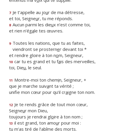
entends ma v
o
ix qui te supplie.
Je t’appelle au jo
u
r de ma détresse,
7
et toi, Seigne
u
r, tu me réponds.
Aucun parmi les die
u
x n’est comme toi,
8
et rien n’ég
a
le tes œuvres.
Toutes les nations, que tu as faites,
9
viendront se prostern
e
r devant toi *
et rendre gloire à ton n
o
m, Seigneur,
car tu es grand et tu f
a
is des merveilles,
10
toi, Die
u
, le seul.
Montre-moi ton chem
i
n, Seigneur, +
11
que je marche suiv
a
nt ta vérité ;
unifie mon cœur pour qu’il cr
a
igne ton nom.
Je te rends grâce de tout mon cœur,
12
Seigne
u
r mon Dieu,
toujours je rendrai gl
o
ire à ton nom ;
il est grand, ton amo
u
r pour moi :
13
tu m’as tiré de l’ab
î
me des morts.