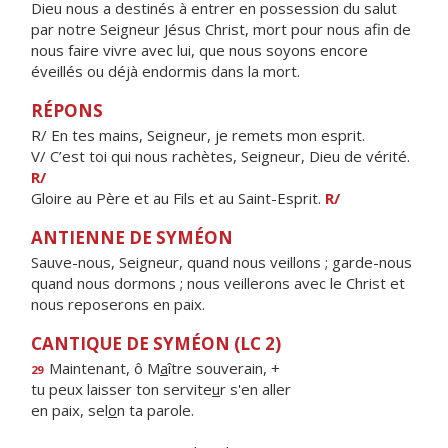
Dieu nous a destinés à entrer en possession du salut
par notre Seigneur Jésus Christ, mort pour nous afin de
nous faire vivre avec lui, que nous soyons encore
éveillés ou déjà endormis dans la mort.
RÉPONS
R/ En tes mains, Seigneur, je remets mon esprit.
V/ C’est toi qui nous rachètes, Seigneur, Dieu de vérité.
R/
Gloire au Père et au Fils et au Saint-Esprit.
R/
ANTIENNE DE SYMÉON
Sauve-nous, Seigneur, quand nous veillons ; garde-nous
quand nous dormons ; nous veillerons avec le Christ et
nous reposerons en paix.
CANTIQUE DE SYMÉON (LC 2)
Maintenant, ô M
a
ître souverain, +
29
tu peux laisser ton servite
u
r s'en aller
en paix, sel
o
n ta parole.