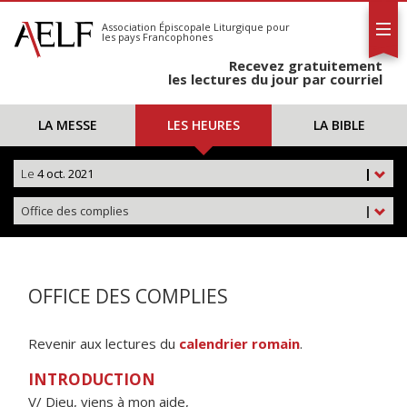
L'AELF
S'abonner
Association Épiscopale Liturgique
pour
les pays Francophones
Calendrier
Recevez gratuitement
Contact
les lectures du jour par courriel
LA MESSE
LES HEURES
LA BIBLE
Le
4 oct. 2021
|
Office des complies
|
OFFICE DES COMPLIES
Revenir aux lectures du
calendrier romain
.
INTRODUCTION
V/ Dieu, viens à mon aide,