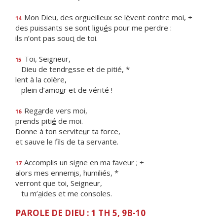
Mon Dieu, des orgueilleux se l
è
vent contre moi, +
14
des puissants se sont ligu
é
s pour me perdre :
ils n’ont pas souc
i
de toi.
Toi, Seigneur,
15
Dieu de tendr
e
sse et de pitié, *
lent à la colère,
plein d’amo
u
r et de vérité !
Reg
a
rde vers moi,
16
prends piti
é
de moi.
Donne à ton servite
u
r ta force,
et sauve le f
ls de ta servante.
Accomplis un s
i
gne en ma faveur ; +
17
alors mes ennem
i
s, humiliés, *
verront que toi, Seigneur,
tu m’
a
ides et me consoles.
PAROLE DE DIEU : 1 TH 5, 9B-10