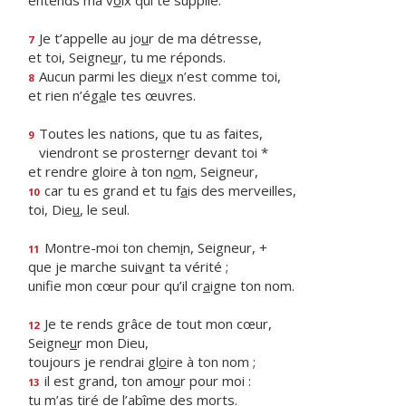
entends ma v
o
ix qui te supplie.
Je t’appelle au jo
u
r de ma détresse,
7
et toi, Seigne
u
r, tu me réponds.
Aucun parmi les die
u
x n’est comme toi,
8
et rien n’ég
a
le tes œuvres.
Toutes les nations, que tu as faites,
9
viendront se prostern
e
r devant toi *
et rendre gloire à ton n
o
m, Seigneur,
car tu es grand et tu f
a
is des merveilles,
10
toi, Die
u
, le seul.
Montre-moi ton chem
i
n, Seigneur, +
11
que je marche suiv
a
nt ta vérité ;
unifie mon cœur pour qu’il cr
a
igne ton nom.
Je te rends grâce de tout mon cœur,
12
Seigne
u
r mon Dieu,
toujours je rendrai gl
o
ire à ton nom ;
il est grand, ton amo
u
r pour moi :
13
tu m’as tiré de l’ab
î
me des morts.