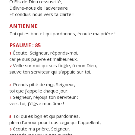
Ô Fils de Dieu ressuscité,
Délivre-nous de l'adversaire
Et conduis-nous vers ta clarté !
ANTIENNE
Toi qui es bon et qui pardonnes, écoute ma prière !
PSAUME : 85
Écoute, Seigne
u
r, réponds-moi,
1
car je suis pa
u
vre et malheureux.
Veille sur moi qui suis fid
è
le, ô mon Dieu,
2
sauve ton serviteur qui s’appu
i
e sur toi.
Prends pitié de m
o
i, Seigneur,
3
toi que j’app
e
lle chaque jour.
Seigneur, réjou
i
s ton serviteur :
4
vers toi, j’él
è
ve mon âme !
Toi qui es b
o
n et qui pardonnes,
5
plein d’amour pour tous ce
u
x qui t’appellent,
écoute ma pri
è
re, Seigneur,
6