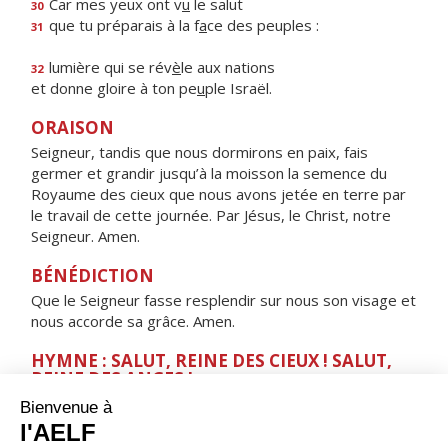
Car mes yeux ont v
u
le salut
30
que tu préparais à la f
a
ce des peuples :
31
lumière qui se rév
è
le aux nations
32
et donne gloire à ton pe
u
ple Israël.
ORAISON
Seigneur, tandis que nous dormirons en paix, fais
germer et grandir jusqu’à la moisson la semence du
Royaume des cieux que nous avons jetée en terre par
le travail de cette journée. Par Jésus, le Christ, notre
Seigneur. Amen.
BÉNÉDICTION
Que le Seigneur fasse resplendir sur nous son visage et
nous accorde sa grâce. Amen.
HYMNE : SALUT, REINE DES CIEUX ! SALUT,
REINE DES ANGES !
Salut, Reine des cieux ! Salut, Reine des anges !
Salut, Tige féconde ! Salut, Porte du ciel !
Par toi, la lumière s'est levée sur le monde.