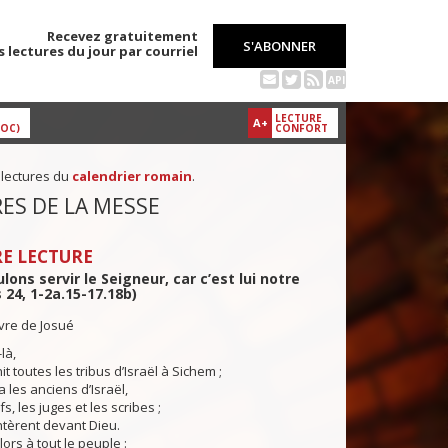
Recevez gratuitement
S'ABONNER
s lectures du jour par courriel
API
LECTURE
A+
DOC)
CONFORT
 lectures du
calendrier romain
.
ES DE LA MESSE
E LECTURE
lons servir le Seigneur, car c’est lui notre
 24, 1-2a.15-17.18b)
ivre de Josué
-là,
 toutes les tribus d’Israël à Sichem ;
a les anciens d’Israël,
s, les juges et les scribes ;
ntèrent devant Dieu.
ors à tout le peuple :