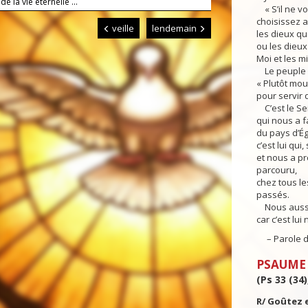
de la vie éternelle ...
« S’il ne vo
choisissez a
veille
lendemain
les dieux qu
ou les dieux
Moi et les m
Le peuple r
« Plutôt mo
pour servir 
C’est le Se
qui nous a f
du pays d’Ég
c’est lui qu
et nous a p
parcouru,
chez tous l
passés.
Nous aussi,
car c’est lui 
– Parole d
PSAUME
(Ps 33 (34)
R/ Goûtez 