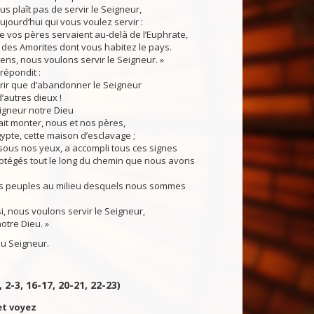
us plaît pas de servir le Seigneur,
ujourd’hui qui vous voulez servir :
e vos pères servaient au-delà de l’Euphrate,
 des Amorites dont vous habitez le pays.
iens, nous voulons servir le Seigneur. »
épondit :
urir que d’abandonner le Seigneur
d’autres dieux !
igneur notre Dieu
ait monter, nous et nos pères,
ypte, cette maison d’esclavage ;
i, sous nos yeux, a accompli tous ces signes
rotégés tout le long du chemin que nous avons
es peuples au milieu desquels nous sommes
 nous voulons servir le Seigneur,
notre Dieu. »
u Seigneur.
, 2-3, 16-17, 20-21, 22-23)
et voyez