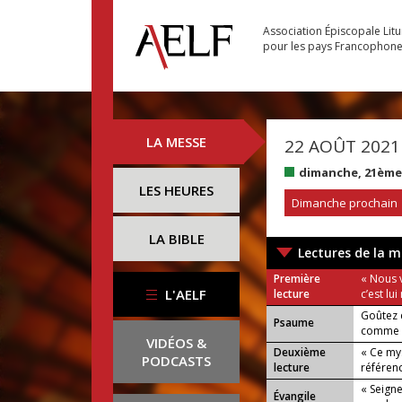
Association Épiscopale Lit
pour les pays Francophon
LA MESSE
22 AOÛT 2021
dimanche, 21ème
LES HEURES
Dimanche prochain
LA BIBLE
Lectures de la m
Première
« Nous v
L'AELF
lecture
c’est lu
Goûtez 
Psaume
comme e
VIDÉOS &
Deuxième
« Ce mys
PODCASTS
lecture
référence
« Seigne
Évangile