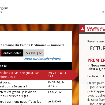
urgique
le
es
TÉLÉCHARGER
LES TEXTES (.
Revenir aux
 Semaine du Temps Ordinaire — Année B
LECTUR
Autres dates
Suisse
|
Note sur les calendriers
PREMIÈR
« Nous vou
esse
Dieu » (Jos
oulons servir le Seigneur, car
Jos 24, 1-2a.15-
Lecture du l
17.1...
i notre Dieu »
et voyez
Ps 33 (34), 2-
En ces jours
3, 16-...
st bon le Seigneur !
Josué réunit
puis il appel
tère est grand : je le dis en
Ep 5, 21-32
avec les chef
 au Christ et à l’Églis...
ils se prése
ur, à qui irions-nous ? Tu as les
Jn 6, 60-69
Josué dit al