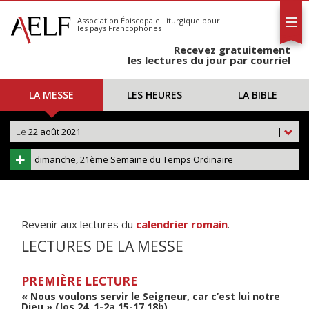
L'AELF
S'abonner
Association Épiscopale Liturgique
pour
les pays Francophones
Calendrier
Recevez gratuitement
Contact
les lectures du jour par courriel
LA MESSE
LES HEURES
LA BIBLE
Le
22 août 2021
|
dimanche, 21ème Semaine du Temps Ordinaire
Revenir aux lectures du
calendrier romain
.
LECTURES DE LA MESSE
PREMIÈRE LECTURE
« Nous voulons servir le Seigneur, car c’est lui notre
Dieu » (Jos 24, 1-2a.15-17.18b)