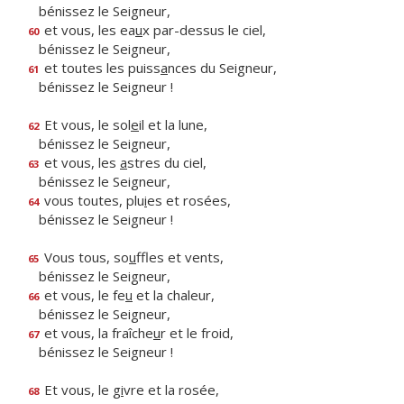
bénissez le Seigneur,
et vous, les ea
u
x par-dessus le ciel,
60
bénissez le Seigneur,
et toutes les puiss
a
nces du Seigneur,
61
bénissez le Seigneur !
Et vous, le sol
e
il et la lune,
62
bénissez le Seigneur,
et vous, les
a
stres du ciel,
63
bénissez le Seigneur,
vous toutes, plu
i
es et rosées,
64
bénissez le Seigneur !
Vous tous, so
u
ffles et vents,
65
bénissez le Seigneur,
et vous, le fe
u
et la chaleur,
66
bénissez le Seigneur,
et vous, la fraîche
u
r et le froid,
67
bénissez le Seigneur !
Et vous, le g
i
vre et la rosée,
68