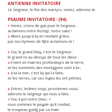
ANTIENNE INVITATOIRE
Le Seigneur, le Roi des martyrs, venez, adorons-le.
PSAUME INVITATOIRE : (94)
Venez, crions de j
o
ie pour le Seigneur,
1
acclamons notre Roch
e
r, notre salut !
Allons jusqu'à lu
i
en rendant grâce,
2
par nos hymnes de f
ê
te acclamons-le !
Oui, le grand Die
u
, c'est le Seigneur,
3
le grand roi au-dess
u
s de tous les dieux :
il tient en main les profonde
u
rs de la terre,
4
et les sommets des mont
a
gnes sont à lui ;
à lui la mer, c'est lu
i
qui l'a faite,
5
et les terres, car ses m
a
ins les ont pétries.
Entrez, inclinez-vo
u
s, prosternez-vous,
6
adorons le Seigne
u
r qui nous a faits.
Oui, il
e
st notre Dieu ; +
7
nous sommes le pe
u
ple qu'il conduit,
le troupeau guid
é
par sa main.