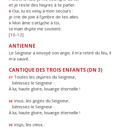
et je reste des he
u
res à te parler.
Oui, tu es ven
u
à mon secours :
8
je crie de joie à l’
o
mbre de tes ailes.
Mon âme s’att
a
che à toi,
9
ta main dr
o
ite me soutient.
[10-12]
ANTIENNE
Le Seigneur a envoyé son ange, il m'a retiré du feu, il
m'a sauvé.
CANTIQUE DES TROIS ENFANTS (DN 3)
Toutes les œ
u
vres du Seigneur,
57
bénissez le Seigneur :
À lui, haute gloire, louange éternelle !
Vous, les
a
nges du Seigneur,
58
bénissez le Seigneur :
À lui, haute gloire, louange éternelle !
Vo
u
s, les cieux,
59