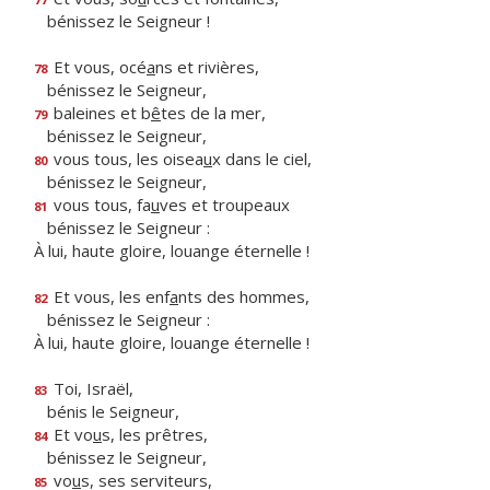
bénissez le Seigneur !
Et vous, océ
a
ns et rivières,
78
bénissez le Seigneur,
baleines et b
ê
tes de la mer,
79
bénissez le Seigneur,
vous tous, les oisea
u
x dans le ciel,
80
bénissez le Seigneur,
vous tous, fa
u
ves et troupeaux
81
bénissez le Seigneur :
À lui, haute gloire, louange éternelle !
Et vous, les enf
a
nts des hommes,
82
bénissez le Seigneur :
À lui, haute gloire, louange éternelle !
Toi, Israël,
83
bénis le Seigneur,
Et vo
u
s, les prêtres,
84
bénissez le Seigneur,
vo
u
s, ses serviteurs,
85