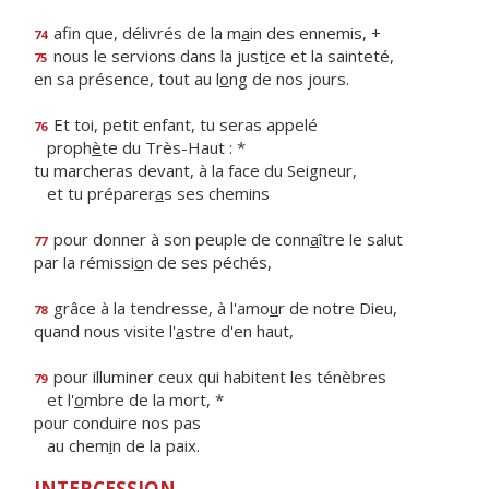
afin que, délivrés de la m
a
in des ennemis, +
74
nous le servions dans la just
i
ce et la sainteté,
75
en sa présence, tout au l
o
ng de nos jours.
Et toi, petit enfant, tu seras appelé
76
proph
è
te du Très-Haut : *
tu marcheras devant, à la face du Seigneur,
et tu préparer
a
s ses chemins
pour donner à son peuple de conn
a
ître le salut
77
par la rémissi
o
n de ses péchés,
grâce à la tendresse, à l'amo
u
r de notre Dieu,
78
quand nous visite l'
a
stre d'en haut,
pour illuminer ceux qui habitent les ténèbres
79
et l'
o
mbre de la mort, *
pour conduire nos pas
au chem
i
n de la paix.
INTERCESSION