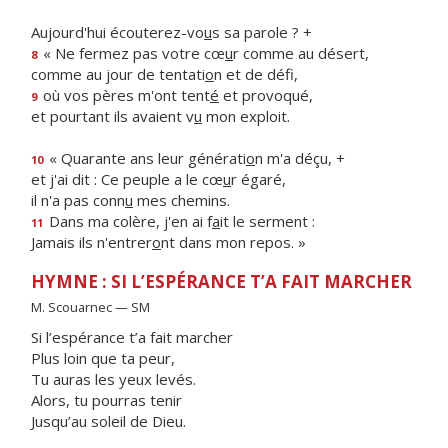
Aujourd'hui écouterez-vo
u
s sa parole ? +
« Ne fermez pas votre cœ
u
r comme au désert,
8
comme au jour de tentati
o
n et de défi,
où vos pères m'ont tent
é
et provoqué,
9
et pourtant ils avaient v
u
mon exploit.
« Quarante ans leur générati
o
n m'a déçu, +
10
et j'ai dit : Ce peuple a le cœ
u
r égaré,
il n'a pas conn
u
mes chemins.
Dans ma colère, j'en ai f
a
it le serment :
11
Jamais ils n'entrer
o
nt dans mon repos. »
HYMNE : SI L’ESPÉRANCE T’A FAIT MARCHER
M. Scouarnec — SM
Si l’espérance t’a fait marcher
Plus loin que ta peur,
Tu auras les yeux levés.
Alors, tu pourras tenir
Jusqu’au soleil de Dieu.