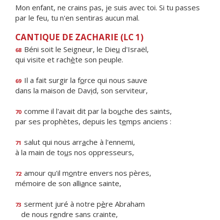
Mon enfant, ne crains pas, je suis avec toi. Si tu passes
par le feu, tu n'en sentiras aucun mal.
CANTIQUE DE ZACHARIE (LC 1)
Béni soit le Seigneur, le Die
u
d'Israël,
68
qui visite et rach
è
te son peuple.
Il a fait surgir la f
o
rce qui nous sauve
69
dans la maison de Dav
i
d, son serviteur,
comme il l'avait dit par la bo
u
che des saints,
70
par ses prophètes, depuis les t
e
mps anciens :
salut qui nous arr
a
che à l'ennemi,
71
à la main de to
u
s nos oppresseurs,
amour qu'il m
o
ntre envers nos pères,
72
mémoire de son alli
a
nce sainte,
serment juré à notre p
è
re Abraham
73
de nous r
e
ndre sans crainte,