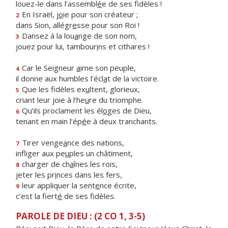
louez-le dans l’assembl
é
e de ses fidèles !
En Israël, j
o
ie pour son créateur ;
2
dans Sion, allégr
e
sse pour son Roi !
Dansez à la lou
a
nge de son nom,
3
jouez pour lui, tambour
i
ns et cithares !
Car le Seigneur
a
ime son peuple,
4
il donne aux humbles l’écl
a
t de la victoire.
Que les fidèles ex
u
ltent, glorieux,
5
criant leur joie à l’he
u
re du triomphe.
Qu’ils proclament les él
o
ges de Dieu,
6
tenant en main l’ép
é
e à deux tranchants.
Tirer venge
a
nce des nations,
7
infliger aux pe
u
ples un châtiment,
charger de ch
a
înes les rois,
8
jeter les pr
i
nces dans les fers,
leur appliquer la sent
e
nce écrite,
9
c’est la fiert
é
de ses fidèles.
PAROLE DE DIEU : (2 CO 1, 3-5)