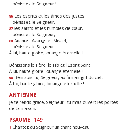
bénissez le Seigneur !
Les esprits et les
â
mes des justes,
86
bénissez le Seigneur,
les saints et les h
u
mbles de cœur,
87
bénissez le Seigneur,
Ananias, Azari
a
s et Misaël,
88
bénissez le Seigneur :
À lui, haute gloire, louange éternelle !
Bénissons le Père, le F
i
ls et l'Esprit Saint :
À lui, haute gloire, louange éternelle !
Béni sois-tu, Seigneur, au firmam
e
nt du ciel :
56
À toi, haute gloire, louange éternelle !
ANTIENNE
Je te rends grâce, Seigneur : tu m'as ouvert les portes
de ta maison.
PSAUME : 149
Chantez au Seigne
u
r un chant nouveau,
1