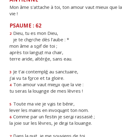
Mon âme s'attache à toi, ton amour vaut mieux que la
vie !
PSAUME : 62
Dieu, tu es mon Dieu,
2
je te ch
e
rche dès l’aube : *
mon âme a s
o
if de toi ;
après toi langu
i
t ma chair,
terre aride, altér
é
e, sans eau.
Je t’ai contempl
é
au sanctuaire,
3
j’ai vu ta f
o
rce et ta gloire.
Ton amour vaut mie
u
x que la vie :
4
tu seras la lou
a
nge de mes lèvres !
Toute ma vie je v
a
is te bénir,
5
lever les mains en invoqu
a
nt ton nom.
Comme par un festin je ser
a
i rassasié ;
6
la joie sur les lèvres, je dir
a
i ta louange.
Dans la nuit, je me souvi
e
ns de toi
7