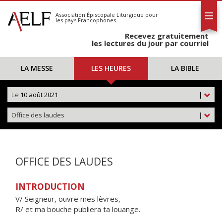
L'AELF
S'abonner
Association Épiscopale Liturgique
pour
les pays Francophones
Calendrier
Recevez gratuitement
Contact
les lectures du jour par courriel
LA MESSE
LES HEURES
LA BIBLE
Le
10 août 2021
|
Office des laudes
|
OFFICE DES LAUDES
INTRODUCTION
V/ Seigneur, ouvre mes lèvres,
R/ et ma bouche publiera ta louange.