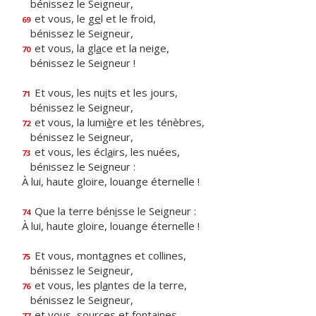
bénissez le Seigneur,
et vous, le g
e
l et le froid,
69
bénissez le Seigneur,
et vous, la gl
a
ce et la neige,
70
bénissez le Seigneur !
Et vous, les nu
i
ts et les jours,
71
bénissez le Seigneur,
et vous, la lumi
è
re et les ténèbres,
72
bénissez le Seigneur,
et vous, les écl
a
irs, les nuées,
73
bénissez le Seigneur :
À lui, haute gloire, louange éternelle !
Que la terre bén
i
sse le Seigneur :
74
À lui, haute gloire, louange éternelle !
Et vous, mont
a
gnes et collines,
75
bénissez le Seigneur,
et vous, les pl
a
ntes de la terre,
76
bénissez le Seigneur,
et vous, so
u
rces et fontaines,
77