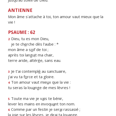
Jusqu’au soleil de Dieu.
ANTIENNE
Mon âme s'attache à toi, ton amour vaut mieux que la
vie !
PSAUME : 62
Dieu, tu es mon Dieu,
2
je te ch
e
rche dès l’aube : *
mon âme a s
o
if de toi ;
après toi langu
i
t ma chair,
terre aride, altér
é
e, sans eau.
Je t’ai contempl
é
au sanctuaire,
3
j’ai vu ta f
o
rce et ta gloire.
Ton amour vaut mie
u
x que la vie :
4
tu seras la lou
a
nge de mes lèvres !
Toute ma vie je v
a
is te bénir,
5
lever les mains en invoqu
a
nt ton nom.
Comme par un festin je ser
a
i rassasié ;
6
la joie sur les lèvres, je dir
a
i ta louange.