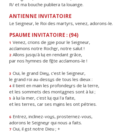
R/ et ma bouche publiera ta louange.
ANTIENNE INVITATOIRE
Le Seigneur, le Roi des martyrs, venez, adorons-le.
PSAUME INVITATOIRE : (94)
Venez, crions de j
o
ie pour le Seigneur,
1
acclamons notre Roch
e
r, notre salut !
Allons jusqu'à lu
i
en rendant grâce,
2
par nos hymnes de f
ê
te acclamons-le !
Oui, le grand Die
u
, c'est le Seigneur,
3
le grand roi au-dess
u
s de tous les dieux :
il tient en main les profonde
u
rs de la terre,
4
et les sommets des mont
a
gnes sont à lui ;
à lui la mer, c'est lu
i
qui l'a faite,
5
et les terres, car ses m
a
ins les ont pétries.
Entrez, inclinez-vo
u
s, prosternez-vous,
6
adorons le Seigne
u
r qui nous a faits.
Oui, il
e
st notre Dieu ; +
7