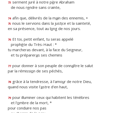
serment juré à notre p
è
re Abraham
73
de nous r
e
ndre sans crainte,
afin que, délivrés de la m
a
in des ennemis, +
74
nous le servions dans la just
i
ce et la sainteté,
75
en sa présence, tout au l
o
ng de nos jours.
Et toi, petit enfant, tu seras appelé
76
proph
è
te du Très-Haut : *
tu marcheras devant, à la face du Seigneur,
et tu préparer
a
s ses chemins
pour donner à son peuple de conn
a
ître le salut
77
par la rémissi
o
n de ses péchés,
grâce à la tendresse, à l'amo
u
r de notre Dieu,
78
quand nous visite l'
a
stre d'en haut,
pour illuminer ceux qui habitent les ténèbres
79
et l'
o
mbre de la mort, *
pour conduire nos pas