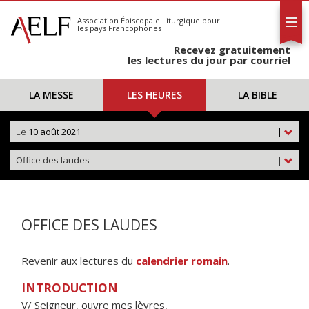
L'AELF
S'abonner
Association Épiscopale Liturgique
pour
les pays Francophones
Calendrier
Recevez gratuitement
Contact
les lectures du jour par courriel
LA MESSE
LES HEURES
LA BIBLE
Le
10 août 2021
|
Office des laudes
|
OFFICE DES LAUDES
Revenir aux lectures du
calendrier romain
.
INTRODUCTION
V/ Seigneur, ouvre mes lèvres,