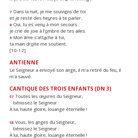
Dans la nuit, je me souvi
e
ns de toi
7
et je reste des he
u
res à te parler.
Oui, tu es ven
u
à mon secours :
8
je crie de joie à l’
o
mbre de tes ailes.
Mon âme s’att
a
che à toi,
9
ta main dr
o
ite me soutient.
[10-12]
ANTIENNE
Le Seigneur a envoyé son ange, il m'a retiré du feu, il
m'a sauvé.
CANTIQUE DES TROIS ENFANTS (DN 3)
Toutes les œ
u
vres du Seigneur,
57
bénissez le Seigneur :
À lui, haute gloire, louange éternelle !
Vous, les
a
nges du Seigneur,
58
bénissez le Seigneur :
À lui, haute gloire, louange éternelle !