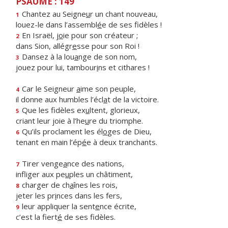
PSAUME : 149
Chantez au Seigne
u
r un chant nouveau,
1
louez-le dans l’assembl
é
e de ses fidèles !
En Israël, j
o
ie pour son créateur ;
2
dans Sion, allégr
e
sse pour son Roi !
Dansez à la lou
a
nge de son nom,
3
jouez pour lui, tambour
i
ns et cithares !
Car le Seigneur
a
ime son peuple,
4
il donne aux humbles l’écl
a
t de la victoire.
Que les fidèles ex
u
ltent, glorieux,
5
criant leur joie à l’he
u
re du triomphe.
Qu’ils proclament les él
o
ges de Dieu,
6
tenant en main l’ép
é
e à deux tranchants.
Tirer venge
a
nce des nations,
7
infliger aux pe
u
ples un châtiment,
charger de ch
a
înes les rois,
8
jeter les pr
i
nces dans les fers,
leur appliquer la sent
e
nce écrite,
9
c’est la fiert
é
de ses fidèles.