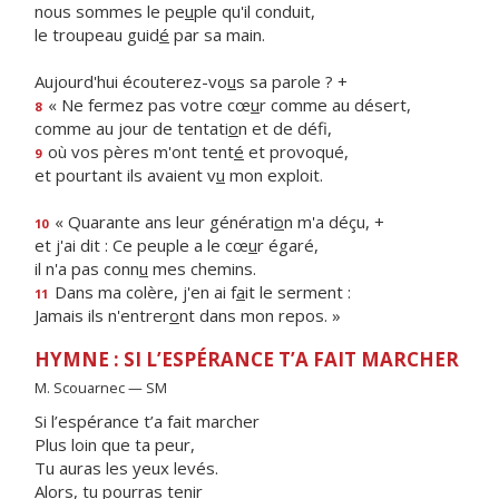
nous sommes le pe
u
ple qu'il conduit,
le troupeau guid
é
par sa main.
Aujourd'hui écouterez-vo
u
s sa parole ? +
« Ne fermez pas votre cœ
u
r comme au désert,
8
comme au jour de tentati
o
n et de défi,
où vos pères m'ont tent
é
et provoqué,
9
et pourtant ils avaient v
u
mon exploit.
« Quarante ans leur générati
o
n m'a déçu, +
10
et j'ai dit : Ce peuple a le cœ
u
r égaré,
il n'a pas conn
u
mes chemins.
Dans ma colère, j'en ai f
a
it le serment :
11
Jamais ils n'entrer
o
nt dans mon repos. »
HYMNE : SI L’ESPÉRANCE T’A FAIT MARCHER
M. Scouarnec — SM
Si l’espérance t’a fait marcher
Plus loin que ta peur,
Tu auras les yeux levés.
Alors, tu pourras tenir