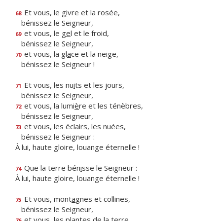
Et vous, le g
i
vre et la rosée,
68
bénissez le Seigneur,
et vous, le g
e
l et le froid,
69
bénissez le Seigneur,
et vous, la gl
a
ce et la neige,
70
bénissez le Seigneur !
Et vous, les nu
i
ts et les jours,
71
bénissez le Seigneur,
et vous, la lumi
è
re et les ténèbres,
72
bénissez le Seigneur,
et vous, les écl
a
irs, les nuées,
73
bénissez le Seigneur :
À lui, haute gloire, louange éternelle !
Que la terre bén
i
sse le Seigneur :
74
À lui, haute gloire, louange éternelle !
Et vous, mont
a
gnes et collines,
75
bénissez le Seigneur,
et vous, les pl
a
ntes de la terre,
76