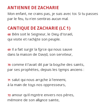
ANTIENNE DE ZACHARIE
Mon enfant, ne crains pas, je suis avec toi. Si tu passes
par le feu, tu n'en sentiras aucun mal.
CANTIQUE DE ZACHARIE (LC 1)
Béni soit le Seigneur, le Die
u
d'Israël,
68
qui visite et rach
è
te son peuple.
Il a fait surgir la f
o
rce qui nous sauve
69
dans la maison de Dav
i
d, son serviteur,
comme il l'avait dit par la bo
u
che des saints,
70
par ses prophètes, depuis les t
e
mps anciens :
salut qui nous arr
a
che à l'ennemi,
71
à la main de to
u
s nos oppresseurs,
amour qu'il m
o
ntre envers nos pères,
72
mémoire de son alli
a
nce sainte,