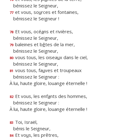
bénissez le Seigneur,
et vous, so
u
rces et fontaines,
77
bénissez le Seigneur !
Et vous, océ
a
ns et rivières,
78
bénissez le Seigneur,
baleines et b
ê
tes de la mer,
79
bénissez le Seigneur,
vous tous, les oisea
u
x dans le ciel,
80
bénissez le Seigneur,
vous tous, fa
u
ves et troupeaux
81
bénissez le Seigneur :
À lui, haute gloire, louange éternelle !
Et vous, les enf
a
nts des hommes,
82
bénissez le Seigneur :
À lui, haute gloire, louange éternelle !
Toi, Israël,
83
bénis le Seigneur,
Et vo
u
s, les prêtres,
84