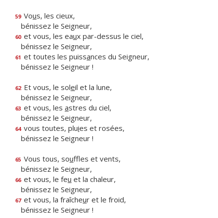
Vo
u
s, les cieux,
59
bénissez le Seigneur,
et vous, les ea
u
x par-dessus le ciel,
60
bénissez le Seigneur,
et toutes les puiss
a
nces du Seigneur,
61
bénissez le Seigneur !
Et vous, le sol
e
il et la lune,
62
bénissez le Seigneur,
et vous, les
a
stres du ciel,
63
bénissez le Seigneur,
vous toutes, plu
i
es et rosées,
64
bénissez le Seigneur !
Vous tous, so
u
ffles et vents,
65
bénissez le Seigneur,
et vous, le fe
u
et la chaleur,
66
bénissez le Seigneur,
et vous, la fraîche
u
r et le froid,
67
bénissez le Seigneur !