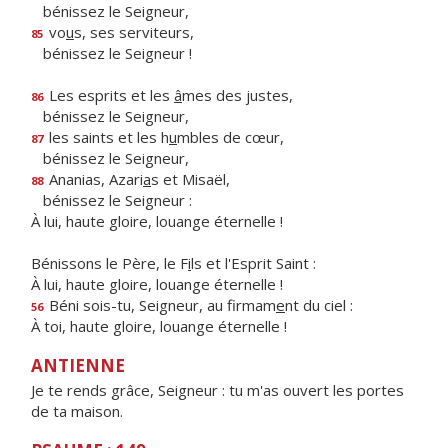
bénissez le Seigneur,
vo
u
s, ses serviteurs,
85
bénissez le Seigneur !
Les esprits et les
â
mes des justes,
86
bénissez le Seigneur,
les saints et les h
u
mbles de cœur,
87
bénissez le Seigneur,
Ananias, Azari
a
s et Misaël,
88
bénissez le Seigneur :
À lui, haute gloire, louange éternelle !
Bénissons le Père, le F
i
ls et l'Esprit Saint :
À lui, haute gloire, louange éternelle !
Béni sois-tu, Seigneur, au firmam
e
nt du ciel :
56
À toi, haute gloire, louange éternelle !
ANTIENNE
Je te rends grâce, Seigneur : tu m'as ouvert les portes
de ta maison.