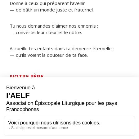
Donne à ceux qui préparent l’avenir
— de bâtir un monde juste et fraternel.
Tu nous demandes d’aimer nos ennemis :
— convertis leur cœur et le nôtre.
Accueille tes enfants dans ta demeure éternelle :
— qu’ils voient la douceur de ta face.
NOTRE PÈRE
ORAISON
Dieu tout-puissant, qui nous a donné de vivre jusqu'à
maintenant, vers toi nous levons les mains pour te
rendre ce soir toute grâce reçue ; accepte notre
offrande par le Christ notre Seigneur, lui qui règne avec
toi et le Saint-Esprit, maintenant et pour les siècles des
siècles. Amen.