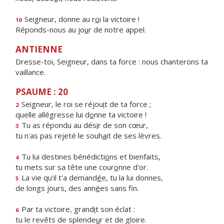
Seigneur, donne au r
o
i la victoire !
10
Réponds-nous au jo
u
r de notre appel.
ANTIENNE
Dresse-toi, Seigneur, dans ta force : nous chanterons ta
vaillance.
PSAUME : 20
Seigneur, le roi se réjou
i
t de ta force ;
2
quelle allégresse lui d
o
nne ta victoire !
Tu as répondu au dés
i
r de son cœur,
3
tu n'as pas rejeté le souh
a
it de ses lèvres.
Tu lui destines bénédicti
o
ns et bienfaits,
4
tu mets sur sa tête une cour
o
nne d'or.
La vie qu'il t'a demand
é
e, tu la lui donnes,
5
de longs jours, des ann
é
es sans fin.
Par ta victoire, grand
i
t son éclat :
6
tu le revêts de splende
u
r et de gloire.