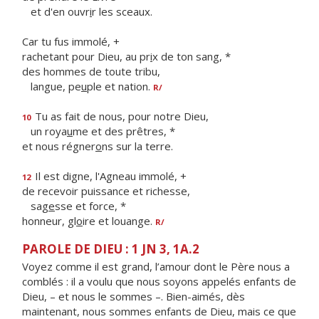
et d'en ouvr
i
r les sceaux.
Car tu fus immolé, +
rachetant pour Dieu, au pr
i
x de ton sang, *
des hommes de toute tribu,
langue, pe
u
ple et nation.
R/
Tu as fait de nous, pour notre Dieu,
10
un roya
u
me et des prêtres, *
et nous régner
o
ns sur la terre.
Il est digne, l'Agneau immolé, +
12
de recevoir puissance et richesse,
sag
e
sse et force, *
honneur, gl
o
ire et louange.
R/
PAROLE DE DIEU : 1 JN 3, 1A.2
Voyez comme il est grand, l’amour dont le Père nous a
comblés : il a voulu que nous soyons appelés enfants de
Dieu, – et nous le sommes –. Bien-aimés, dès
maintenant, nous sommes enfants de Dieu, mais ce que