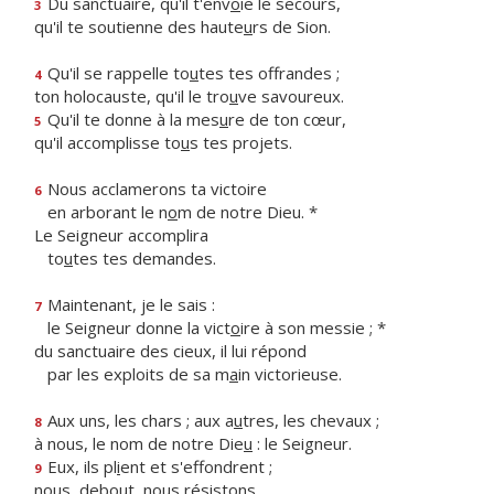
Du sanctuaire, qu'il t'env
o
ie le secours,
3
qu'il te soutienne des haute
u
rs de Sion.
Qu'il se rappelle to
u
tes tes offrandes ;
4
ton holocauste, qu'il le tro
u
ve savoureux.
Qu'il te donne à la mes
u
re de ton cœur,
5
qu'il accomplisse to
u
s tes projets.
Nous acclamerons ta victoire
6
en arborant le n
o
m de notre Dieu. *
Le Seigneur accomplira
to
u
tes tes demandes.
Maintenant, je le sais :
7
le Seigneur donne la vict
o
ire à son messie ; *
du sanctuaire des cieux, il lui répond
par les exploits de sa m
a
in victorieuse.
Aux uns, les chars ; aux a
u
tres, les chevaux ;
8
à nous, le nom de notre Die
u
: le Seigneur.
Eux, ils pl
i
ent et s'effondrent ;
9
nous, debo
u
t, nous résistons.