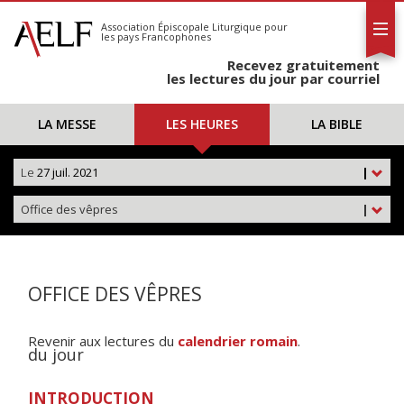
L'AELF
S'abonner
Association Épiscopale Liturgique
pour
les pays Francophones
Calendrier
Recevez gratuitement
Contact
les lectures du jour par courriel
LA MESSE
LES HEURES
LA BIBLE
Le
27 juil. 2021
|
Office des vêpres
|
OFFICE DES VÊPRES
Revenir aux lectures du
calendrier romain
.
du jour
INTRODUCTION