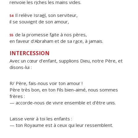
renvoie les r
i
ches les mains vides.
Il relève Isra
ë
l, son serviteur,
54
il se souvi
e
nt de son amour,
de la promesse f
a
ite à nos pères,
55
en faveur d'Abraham et de sa r
a
ce, à jamais.
INTERCESSION
Avec un cœur d’enfant, supplions Dieu, notre Père, et
disons-lui :
R/ Père, fais-nous voir ton amour !
Père très bon, en ton Fils bien-aimé, nous sommes
frères :
— accorde-nous de vivre ensemble et d’être unis.
Laisse venir à toi les enfants :
— ton Royaume est à ceux qui leur ressemblent.