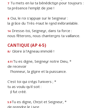
Tu mets en lui ta bénédicti
o
n pour toujours :
7
ta présence l'empl
i
t de joie !
Oui, le roi s'appu
i
e sur le Seigneur :
8
la grâce du Très-Haut le r
e
nd inébranlable.
Dresse-toi, Seigne
u
r, dans ta force :
14
nous fêterons, nous chanter
o
ns ta vaillance.
CANTIQUE (AP 4-5)
Gloire à l'Agneau immolé !
R/
Tu es digne, Seigne
u
r notre Dieu, *
4.11
de recevoir
l'honneur, la gl
o
ire et la puissance.
C'est toi qui cré
a
s l'univers ; *
tu as voulu qu'il soit :
i
l fut créé.
Tu es digne, Chr
i
st et Seigneur, *
5.9
de prendre le Livre