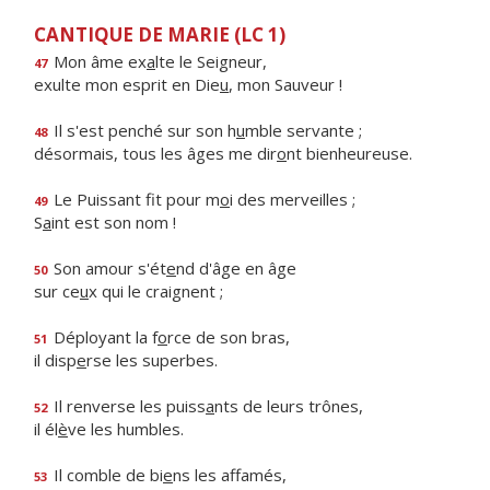
CANTIQUE DE MARIE (LC 1)
Mon âme ex
a
lte le Seigneur,
47
exulte mon esprit en Die
u
, mon Sauveur !
Il s'est penché sur son h
u
mble servante ;
48
désormais, tous les âges me dir
o
nt bienheureuse.
Le Puissant fit pour m
o
i des merveilles ;
49
S
a
int est son nom !
Son amour s'ét
e
nd d'âge en âge
50
sur ce
u
x qui le craignent ;
Déployant la f
o
rce de son bras,
51
il disp
e
rse les superbes.
Il renverse les puiss
a
nts de leurs trônes,
52
il él
è
ve les humbles.
Il comble de bi
e
ns les affamés,
53