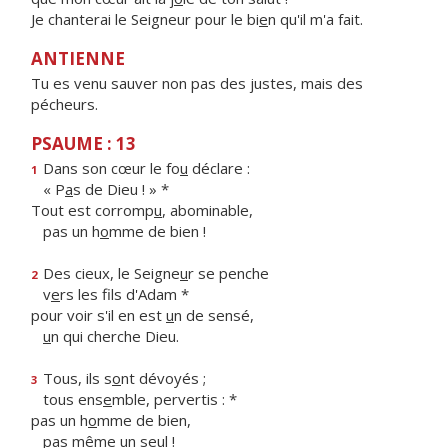
Je chanterai le Seigneur pour le bi
e
n qu'il m'a fait.
ANTIENNE
Tu es venu sauver non pas des justes, mais des
pécheurs.
PSAUME : 13
Dans son cœur le fo
u
déclare :
1
« P
a
s de Dieu ! » *
Tout est corromp
u
, abominable,
pas un h
o
mme de bien !
Des cieux, le Seigne
u
r se penche
2
v
e
rs les fils d'Adam *
pour voir s'il en est
u
n de sensé,
u
n qui cherche Dieu.
Tous, ils s
o
nt dévoyés ;
3
tous ens
e
mble, pervertis : *
pas un h
o
mme de bien,
pas m
ê
me un seul !