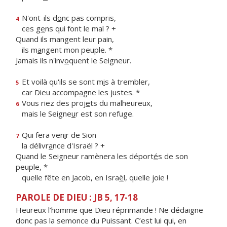
N'ont-ils d
o
nc pas compris,
4
ces g
e
ns qui font le mal ? +
Quand ils mangent leur pain,
ils m
a
ngent mon peuple. *
Jamais ils n'inv
o
quent le Seigneur.
Et voilà qu'ils se sont m
i
s à trembler,
5
car Dieu accomp
a
gne les justes. *
Vous riez des proj
e
ts du malheureux,
6
mais le Seigne
u
r est son refuge.
Qui fera ven
i
r de Sion
7
la délivr
a
nce d'Israël ? +
Quand le Seigneur ramènera les déport
é
s de son
peuple, *
quelle fête en Jacob, en Isra
ë
l, quelle joie !
PAROLE DE DIEU : JB 5, 17-18
Heureux l’homme que Dieu réprimande ! Ne dédaigne
donc pas la semonce du Puissant. C’est lui qui, en