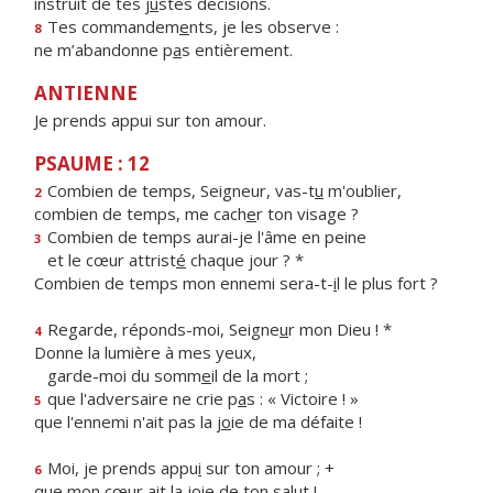
instruit de tes j
u
stes décisions.
Tes commandem
e
nts, je les observe :
8
ne m’abandonne p
a
s entièrement.
ANTIENNE
Je prends appui sur ton amour.
PSAUME : 12
Combien de temps, Seigneur, vas-t
u
m'oublier,
2
combien de temps, me cach
e
r ton visage ?
Combien de temps aurai-je l'âme en peine
3
et le cœur attrist
é
chaque jour ? *
Combien de temps mon ennemi sera-t-
i
l le plus fort ?
Regarde, réponds-moi, Seigne
u
r mon Dieu ! *
4
Donne la lumière à mes yeux,
garde-moi du somm
e
il de la mort ;
que l'adversaire ne crie p
a
s : « Victoire ! »
5
que l'ennemi n'ait pas la j
o
ie de ma défaite !
Moi, je prends appu
i
sur ton amour ; +
6
que mon cœur ait la j
o
ie de ton salut !