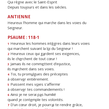
Qui règne avec le Saint-Esprit
Depuis toujours et dans les siècles.
ANTIENNE
Heureux l’homme qui marche dans les voies du
Seigneur.
PSAUME : 118-1
Heureux les hommes int
è
gres dans leurs voies
1
qui marchent suivant la l
o
i du Seigneur !
Heureux ceux qui g
a
rdent ses exigences,
2
ils le ch
e
rchent de tout cœur !
Jamais ils ne comm
e
ttent d’injustice,
3
ils m
a
rchent dans ses voies.
Toi, tu prom
u
lgues des préceptes
4
à observ
e
r entièrement.
Puissent mes v
o
ies s’affermir
5
à observ
e
r tes commandements !
Ainsi je ne serai p
a
s humilié
6
quand je cont
e
mple tes volontés.
D’un cœur droit, je pourr
a
i te rendre grâce,
7