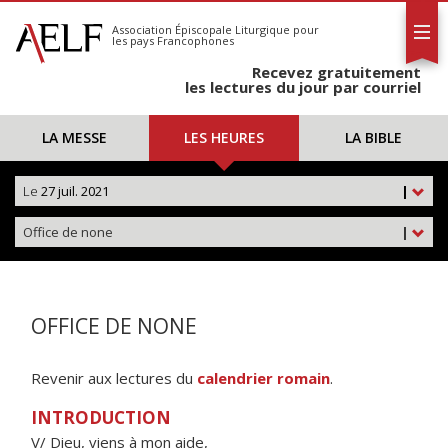
L'AELF
S'abonner
Association Épiscopale Liturgique
pour
les pays Francophones
Calendrier
Recevez gratuitement
Contact
les lectures du jour par courriel
LA MESSE
LES HEURES
LA BIBLE
Le
27 juil. 2021
|
Office de none
|
OFFICE DE NONE
Revenir aux lectures du
calendrier romain
.
INTRODUCTION
V/ Dieu, viens à mon aide,