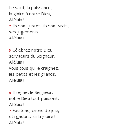
Le salut, la puissance,
la gl
o
ire à notre Dieu,
Alléluia !
Ils sont justes, ils sont vrais,
2
s
e
s jugements.
Alléluia !
Célébrez notre Dieu,
5
servite
u
rs du Seigneur,
Alléluia !
vous tous qui le craignez,
les pet
i
ts et les grands.
Alléluia !
Il règne, le Seigneur,
6
notre Die
u
tout-puissant,
Alléluia !
Exultons, crions de joie,
7
et r
e
ndons-lui la gloire !
Alléluia !