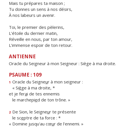
Mais tu prépares ta maison ;
Tu donnes un sens à nos désirs,
À nos labeurs un avenir.
Toi, le premier des pèlerins,
L’étoile du dernier matin,
Réveille en nous, par ton amour,
L’immense espoir de ton retour.
ANTIENNE
Oracle du Seigneur à mon Seigneur : Siège à ma droite.
PSAUME : 109
Oracle du Seigne
u
r à mon seigneur :
1
« Si
è
ge à ma droite, *
et je fer
a
i de tes ennemis
le marchepi
e
d de ton trône. »
De Sion, le Seigne
u
r te présente
2
le sc
e
ptre de ta force : *
« Domine jusqu'au cœ
u
r de l'ennemi. »