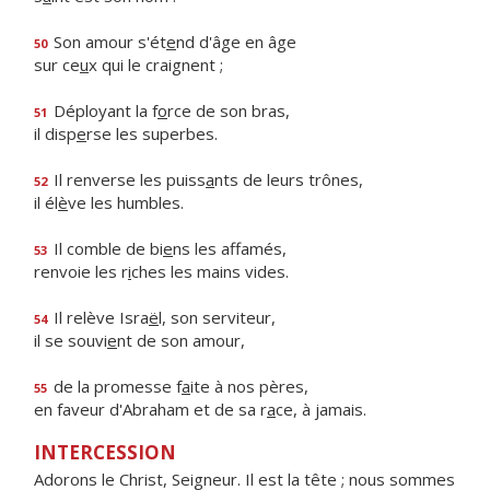
Son amour s'ét
e
nd d'âge en âge
50
sur ce
u
x qui le craignent ;
Déployant la f
o
rce de son bras,
51
il disp
e
rse les superbes.
Il renverse les puiss
a
nts de leurs trônes,
52
il él
è
ve les humbles.
Il comble de bi
e
ns les affamés,
53
renvoie les r
i
ches les mains vides.
Il relève Isra
ë
l, son serviteur,
54
il se souvi
e
nt de son amour,
de la promesse f
a
ite à nos pères,
55
en faveur d'Abraham et de sa r
a
ce, à jamais.
INTERCESSION
Adorons le Christ, Seigneur. Il est la tête ; nous sommes