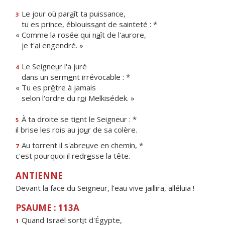
Le jour où par
a
ît ta puissance,
3
tu es prince, éblouiss
a
nt de sainteté : *
« Comme la rosée qui n
a
ît de l'aurore,
je t'
a
i engendré. »
Le Seigne
u
r l'a juré
4
dans un serm
e
nt irrévocable : *
« Tu es pr
ê
tre à jamais
selon l'ordre du r
o
i Melkisédek. »
À ta droite se ti
e
nt le Seigneur : *
5
il brise les rois au jo
u
r de sa colère.
Au torrent il s'abre
u
ve en chemin, *
7
c'est pourquoi il redr
e
sse la tête.
ANTIENNE
Devant la face du Seigneur, l’eau vive jaillira, alléluia !
PSAUME : 113A
Quand Israël sort
i
t d'Égypte,
1