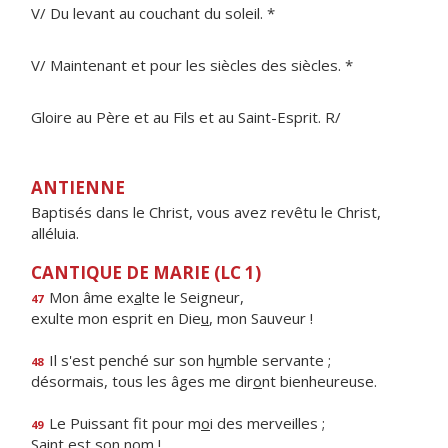
V/ Du levant au couchant du soleil. *
V/ Maintenant et pour les siècles des siècles. *
Gloire au Père et au Fils et au Saint-Esprit. R/
ANTIENNE
Baptisés dans le Christ, vous avez revêtu le Christ,
alléluia.
CANTIQUE DE MARIE (LC 1)
Mon âme ex
a
lte le Seigneur,
47
exulte mon esprit en Die
u
, mon Sauveur !
Il s'est penché sur son h
u
mble servante ;
48
désormais, tous les âges me dir
o
nt bienheureuse.
Le Puissant fit pour m
o
i des merveilles ;
49
S
a
int est son nom !