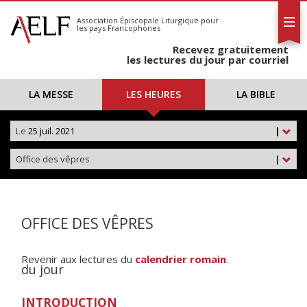
L'AELF
S'abonner
Association Épiscopale Liturgique
pour
les pays Francophones
Calendrier
Recevez gratuitement
Contact
les lectures du jour par courriel
LA MESSE
LES HEURES
LA BIBLE
Le
25 juil. 2021
|
Office des vêpres
|
OFFICE DES VÊPRES
Revenir aux lectures du
calendrier romain
.
du jour
INTRODUCTION