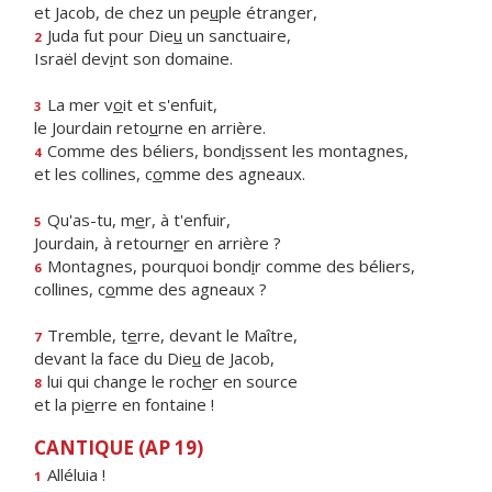
et Jacob, de chez un pe
u
ple étranger,
Juda fut pour Die
u
un sanctuaire,
2
Israël dev
i
nt son domaine.
La mer v
o
it et s'enfuit,
3
le Jourdain reto
u
rne en arrière.
Comme des béliers, bond
i
ssent les montagnes,
4
et les collines, c
o
mme des agneaux.
Qu'as-tu, m
e
r, à t'enfuir,
5
Jourdain, à retourn
e
r en arrière ?
Montagnes, pourquoi bond
i
r comme des béliers,
6
collines, c
o
mme des agneaux ?
Tremble, t
e
rre, devant le Maître,
7
devant la face du Die
u
de Jacob,
lui qui change le roch
e
r en source
8
et la pi
e
rre en fontaine !
CANTIQUE (AP 19)
Alléluia !
1