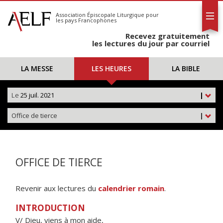
L'AELF
S'abonner
Association Épiscopale Liturgique
pour
les pays Francophones
Calendrier
Recevez gratuitement
Contact
les lectures du jour par courriel
LA MESSE
LES HEURES
LA BIBLE
Le
25 juil. 2021
|
Office de tierce
|
OFFICE DE TIERCE
Revenir aux lectures du
calendrier romain
.
INTRODUCTION
V/ Dieu, viens à mon aide,