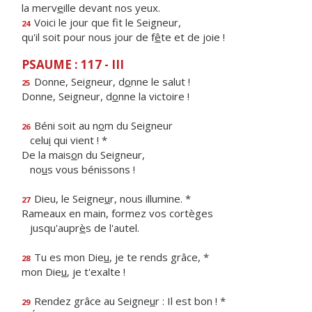
la merv
e
ille devant nos yeux.
Voici le jour que f
t le Seigneur,
24
qu'il soit pour nous jour de f
ê
te et de joie !
PSAUME : 117 - III
Donne, Seigneur, d
o
nne le salut !
25
Donne, Seigneur, d
o
nne la victoire !
Béni soit au n
o
m du Seigneur
26
celu
i
qui vient ! *
De la mais
o
n du Seigneur,
no
u
s vous bénissons !
Dieu, le Seigne
u
r, nous illumine. *
27
Rameaux en main, formez vos cortèges
jusqu'aupr
è
s de l'autel.
Tu es mon Die
u
, je te rends grâce, *
28
mon Die
u
, je t'exalte !
Rendez grâce au Seigne
u
r : Il est bon ! *
29