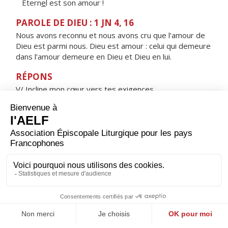
Étern
e
l est son amour !
PAROLE DE DIEU : 1 JN 4, 16
Nous avons reconnu et nous avons cru que l’amour de
Dieu est parmi nous. Dieu est amour : celui qui demeure
dans l’amour demeure en Dieu et Dieu en lui.
RÉPONS
V/ Incline mon cœur vers tes exigences,
que tes chemins me fassent vivre.
ORAISON
Tu protèges, Seigneur, ceux qui comptent sur toi ; sans
toi rien n'est fort et rien n'est saint : multiplie pour nous
les gestes de miséricorde afin que, sous ta conduite,
en faisant un bon usage des biens qui passent, nous
puissions déjà nous attacher à ceux qui demeurent.