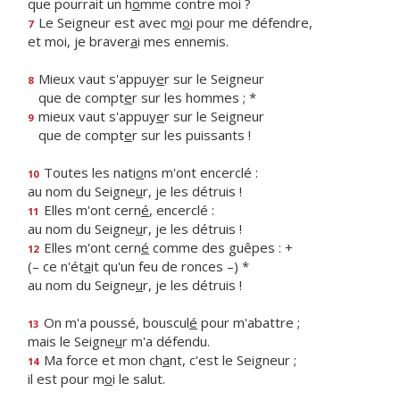
que pourrait un h
o
mme contre moi ?
Le Seigneur est avec m
o
i pour me défendre,
7
et moi, je braver
a
i mes ennemis.
Mieux vaut s'appuy
e
r sur le Seigneur
8
que de compt
e
r sur les hommes ; *
mieux vaut s'appuy
e
r sur le Seigneur
9
que de compt
e
r sur les puissants !
Toutes les nati
o
ns m'ont encerclé :
10
au nom du Seigne
u
r, je les détruis !
Elles m'ont cern
é
, encerclé :
11
au nom du Seigne
u
r, je les détruis !
Elles m'ont cern
é
comme des guêpes : +
12
(– ce n'ét
a
it qu'un feu de ronces –) *
au nom du Seigne
u
r, je les détruis !
On m'a poussé, bouscul
é
pour m'abattre ;
13
mais le Seigne
u
r m'a défendu.
Ma force et mon ch
a
nt, c'est le Seigneur ;
14
il est pour m
o
i le salut.