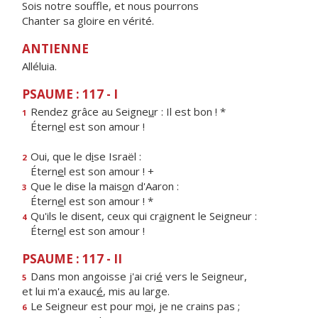
Sois notre souffle, et nous pourrons
Chanter sa gloire en vérité.
ANTIENNE
Alléluia.
PSAUME : 117 - I
Rendez grâce au Seigne
u
r : Il est bon ! *
1
Étern
e
l est son amour !
Oui, que le d
i
se Israël :
2
Étern
e
l est son amour ! +
Que le dise la mais
o
n d'Aaron :
3
Étern
e
l est son amour ! *
Qu'ils le disent, ceux qui cr
a
ignent le Seigneur :
4
Étern
e
l est son amour !
PSAUME : 117 - II
Dans mon angoisse j'ai cri
é
vers le Seigneur,
5
et lui m'a exauc
é
, mis au large.
Le Seigneur est pour m
o
i, je ne crains pas ;
6