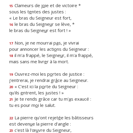
Clameurs de j
o
ie et de victoire *
15
sous les t
e
ntes des justes :
« Le bras du Seigneur est fort,
le bras du Seigne
u
r se lève, *
16
le bras du Seigne
u
r est fort ! »
Non, je ne mourrai p
a
s, je vivrai
17
pour annoncer les acti
o
ns du Seigneur :
il m'a frappé, le Seigne
u
r, il m'a frappé,
18
mais sans me livr
e
r à la mort.
Ouvrez-moi les p
o
rtes de justice :
19
j'entrerai, je rendrai gr
â
ce au Seigneur.
« C'est ici la p
o
rte du Seigneur :
20
qu'ils
e
ntrent, les justes ! »
Je te rends grâce car tu m'
a
s exaucé :
21
tu es pour m
o
i le salut.
La pierre qu'ont rejet
é
e les bâtisseurs
22
est deven
u
e la pierre d'angle :
c'est là l'œ
u
vre du Seigneur,
23