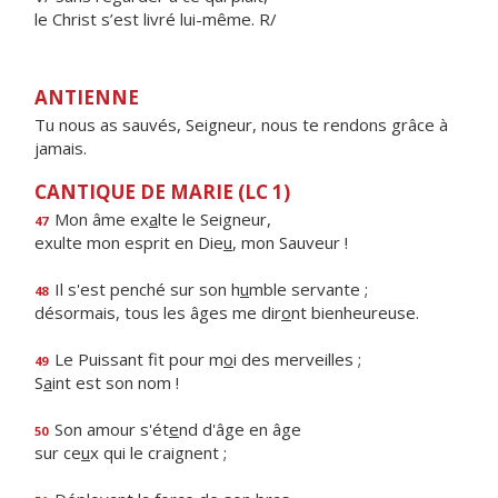
le Christ s’est livré lui-même. R/
ANTIENNE
Tu nous as sauvés, Seigneur, nous te rendons grâce à
jamais.
CANTIQUE DE MARIE (LC 1)
Mon âme ex
a
lte le Seigneur,
47
exulte mon esprit en Die
u
, mon Sauveur !
Il s'est penché sur son h
u
mble servante ;
48
désormais, tous les âges me dir
o
nt bienheureuse.
Le Puissant fit pour m
o
i des merveilles ;
49
S
a
int est son nom !
Son amour s'ét
e
nd d'âge en âge
50
sur ce
u
x qui le craignent ;