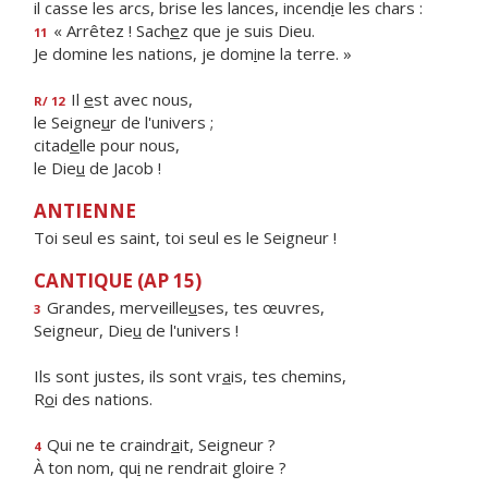
il casse les arcs, brise les lances, incend
i
e les chars :
« Arrêtez ! Sach
e
z que je suis Dieu.
11
Je domine les nations, je dom
i
ne la terre. »
Il
e
st avec nous,
R/ 12
le Seigne
u
r de l'univers ;
citad
e
lle pour nous,
le Die
u
de Jacob !
ANTIENNE
Toi seul es saint, toi seul es le Seigneur !
CANTIQUE (AP 15)
Grandes, merveille
u
ses, tes œuvres,
3
Seigneur, Die
u
de l'univers !
Ils sont justes, ils sont vr
a
is, tes chemins,
R
o
i des nations.
Qui ne te craindr
a
it, Seigneur ?
4
À ton nom, qu
i
ne rendrait gloire ?