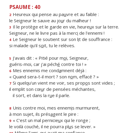
PSAUME : 40
Heureux qui pense au pa
u
vre et au faible :
2
le Seigneur le sauve au jo
u
r du malheur !
Il le protège et le garde en vie, heure
u
x sur la terre.
3
Seigneur, ne le livre pas à la merc
i
de l'ennemi !
Le Seigneur le soutient sur son l
i
t de souffrance :
4
si malade qu'il s
o
it, tu le relèves.
J'avais dit : « Pitié pour m
o
i, Seigneur,
5
guéris-moi, car j'ai péch
é
contre toi ! »
Mes ennemis me cond
a
mnent déjà :
6
« Quand sera-t-il mort ? son n
o
m, effacé ? »
Si quelqu'un vient me voir, ses prop
o
s sont vides ;
7
il emplit son cœ
u
r de pensées méchantes,
il sort, et dans la r
u
e il parle.
Unis contre moi, mes ennem
i
s murmurent,
8
à mon sujet, ils prés
a
gent le pire :
« C'est un mal pernicie
u
x qui le ronge ;
9
le voilà couché, il ne pourra pl
u
s se lever. »
Même l'ami, qui av
a
it ma confiance