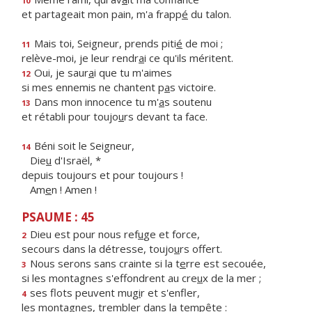
10
et partageait mon pain, m'a frapp
é
du talon.
Mais toi, Seigneur, prends piti
é
de moi ;
11
relève-moi, je leur rendr
a
i ce qu'ils méritent.
Oui, je saur
a
i que tu m'aimes
12
si mes ennemis ne chantent p
a
s victoire.
Dans mon innocence tu m'
a
s soutenu
13
et rétabli pour toujo
u
rs devant ta face.
Béni soit le Seigneur,
14
Die
u
d'Israël, *
depuis toujours et pour toujours !
Am
e
n ! Amen !
PSAUME : 45
Dieu est pour nous ref
u
ge et force,
2
secours dans la détresse, toujo
u
rs offert.
Nous serons sans crainte si la t
e
rre est secouée,
3
si les montagnes s'effondrent au cre
u
x de la mer ;
ses flots peuvent mug
i
r et s'enfler,
4
les montagnes, trembl
e
r dans la tempête :