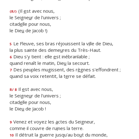
(Il
e
st avec nous,
(R/)
le Seigne
u
r de l'univers ;
citad
e
lle pour nous,
le Die
u
de Jacob !)
Le Fleuve, ses bras réjouissent la v
i
lle de Dieu,
5
la plus sainte des deme
u
res du Très-Haut.
Dieu s'y tient : elle
e
st inébranlable ;
6
quand renaît le matin, Die
u
la secourt.
Des peuples mugissent, des r
è
gnes s'effondrent ;
7
quand sa voix retentit, la t
e
rre se défait.
Il
e
st avec nous,
R/ 8
le Seigne
u
r de l'univers ;
citad
e
lle pour nous,
le Die
u
de Jacob !
Venez et voyez les
a
ctes du Seigneur,
9
comme il couvre de ru
i
nes la terre.
Il détruit la guerre jusqu'au bo
u
t du monde,
10