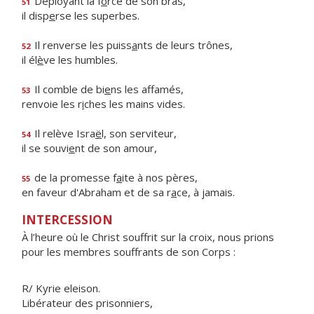
Déployant la f
o
rce de son bras,
51
il disp
e
rse les superbes.
Il renverse les puiss
a
nts de leurs trônes,
52
il él
è
ve les humbles.
Il comble de bi
e
ns les affamés,
53
renvoie les r
i
ches les mains vides.
Il relève Isra
ë
l, son serviteur,
54
il se souvi
e
nt de son amour,
de la promesse f
a
ite à nos pères,
55
en faveur d'Abraham et de sa r
a
ce, à jamais.
INTERCESSION
À l’heure où le Christ souffrit sur la croix, nous prions
pour les membres souffrants de son Corps :
R/ Kyrie eleison.
Libérateur des prisonniers,