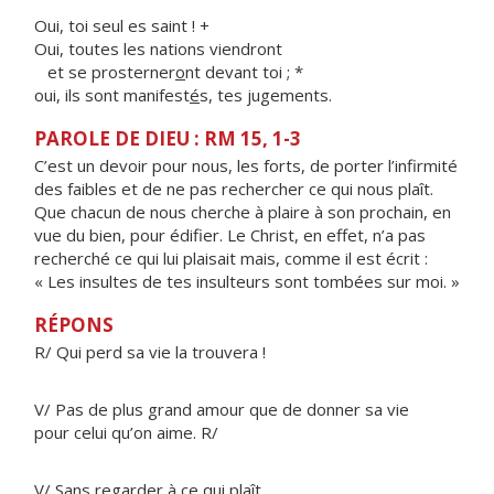
Oui, toi seul es saint ! +
Oui, toutes les nations viendront
et se prosterner
o
nt devant toi ; *
oui, ils sont manifest
é
s, tes jugements.
PAROLE DE DIEU : RM 15, 1-3
C’est un devoir pour nous, les forts, de porter l’infirmité
des faibles et de ne pas rechercher ce qui nous plaît.
Que chacun de nous cherche à plaire à son prochain, en
vue du bien, pour édifier. Le Christ, en effet, n’a pas
recherché ce qui lui plaisait mais, comme il est écrit :
« Les insultes de tes insulteurs sont tombées sur moi. »
RÉPONS
R/ Qui perd sa vie la trouvera !
V/ Pas de plus grand amour que de donner sa vie
pour celui qu’on aime. R/
V/ Sans regarder à ce qui plaît,