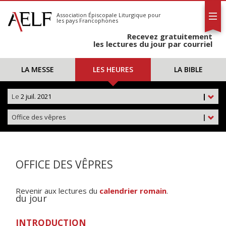
L'AELF
S'abonner
Association Épiscopale Liturgique
pour
les pays Francophones
Calendrier
Recevez gratuitement
Contact
les lectures du jour par courriel
LA MESSE
LES HEURES
LA BIBLE
Le
2 juil. 2021
|
Office des vêpres
|
OFFICE DES VÊPRES
Revenir aux lectures du
calendrier romain
.
du jour
INTRODUCTION