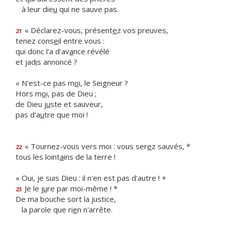
à leur die
u
qui ne sauve pas.
« Déclarez-vous, présent
e
z vos preuves,
21
tenez cons
e
il entre vous :
qui donc l'a d'av
a
nce révélé
et jad
i
s annoncé ?
« N'est-ce pas m
o
i, le Seigneur ?
Hors m
o
i, pas de Dieu ;
de Dieu j
u
ste et sauveur,
pas d'a
u
tre que moi !
« Tournez-vous vers moi : vous ser
e
z sauvés, *
22
tous les loint
a
ins de la terre !
« Oui, je suis Dieu : il n'en est pas d'autre ! +
Je le j
u
re par moi-même ! *
23
De ma bouche sort la justice,
la parole que ri
e
n n'arrête.