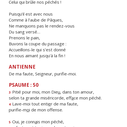
Celui qui brûle nos péchés !
Puisqu’il est avec nous
Comme à l’aube de Pâques,
Ne manquons pas le rendez-vous
Du sang versé…
Prenons le pain,
Buvons la coupe du passage :
Accueillons-le qui s’est donné
En nous aimant jusqu’à la fin !
ANTIENNE
De ma faute, Seigneur, purifie-moi.
PSAUME : 50
Pitié pour moi, mon Die
u
, dans ton amour,
3
selon ta grande miséricorde, eff
a
ce mon péché.
Lave-moi tout enti
e
r de ma faute,
4
purifie-m
o
i de mon offense.
Oui, je conn
a
is mon péché,
5