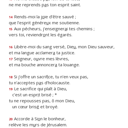
ne me reprends p
a
s ton esprit saint.
Rends-moi la j
o
ie d’être sauvé ;
14
que l’esprit génére
u
x me soutienne.
Aux pécheurs, j’enseigner
a
i tes chemins ;
15
vers toi, reviendr
o
nt les égarés.
Libère-moi du sang versé, Die
u
, mon Dieu sauveur,
16
et ma langue acclamer
a
ta justice.
Seigneur, o
u
vre mes lèvres,
17
et ma bouche annoncer
a
ta louange.
Si j’offre un sacrif
i
ce, tu n’en veux pas,
18
tu n’acceptes p
a
s d’holocauste.
Le sacrifice qui plaît à Dieu,
19
c’est un espr
i
t brisé ; *
tu ne repousses pas, ô mon Dieu,
un cœur bris
é
et broyé.
Accorde à Si
o
n le bonheur,
20
relève les m
u
rs de Jérusalem.