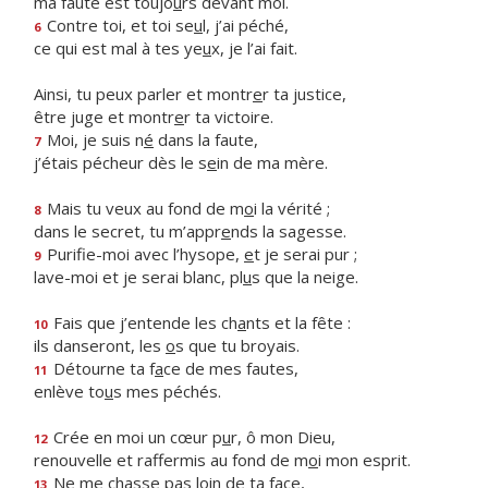
ma faute est toujo
u
rs devant moi.
Contre toi, et toi se
u
l, j’ai péché,
6
ce qui est mal à tes ye
u
x, je l’ai fait.
Ainsi, tu peux parler et montr
e
r ta justice,
être juge et montr
e
r ta victoire.
Moi, je suis n
é
dans la faute,
7
j’étais pécheur dès le s
e
in de ma mère.
Mais tu veux au fond de m
o
i la vérité ;
8
dans le secret, tu m’appr
e
nds la sagesse.
Purifie-moi avec l’hysope,
e
t je serai pur ;
9
lave-moi et je serai blanc, pl
u
s que la neige.
Fais que j’entende les ch
a
nts et la fête :
10
ils danseront, les
o
s que tu broyais.
Détourne ta f
a
ce de mes fautes,
11
enlève to
u
s mes péchés.
Crée en moi un cœur p
u
r, ô mon Dieu,
12
renouvelle et raffermis au fond de m
o
i mon esprit.
Ne me chasse p
a
s loin de ta face,
13