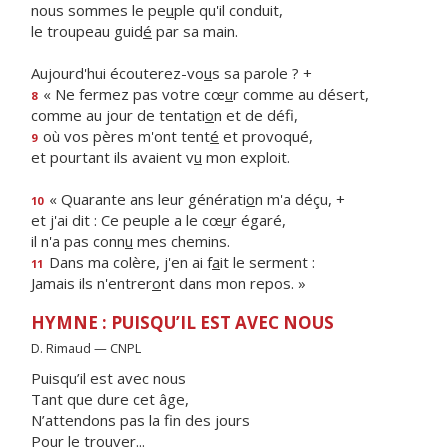
nous sommes le pe
u
ple qu'il conduit,
le troupeau guid
é
par sa main.
Aujourd'hui écouterez-vo
u
s sa parole ? +
« Ne fermez pas votre cœ
u
r comme au désert,
8
comme au jour de tentati
o
n et de défi,
où vos pères m'ont tent
é
et provoqué,
9
et pourtant ils avaient v
u
mon exploit.
« Quarante ans leur générati
o
n m'a déçu, +
10
et j'ai dit : Ce peuple a le cœ
u
r égaré,
il n'a pas conn
u
mes chemins.
Dans ma colère, j'en ai f
a
it le serment :
11
Jamais ils n'entrer
o
nt dans mon repos. »
HYMNE : PUISQU’IL EST AVEC NOUS
D. Rimaud — CNPL
Puisqu’il est avec nous
Tant que dure cet âge,
N’attendons pas la fin des jours
Pour le trouver...