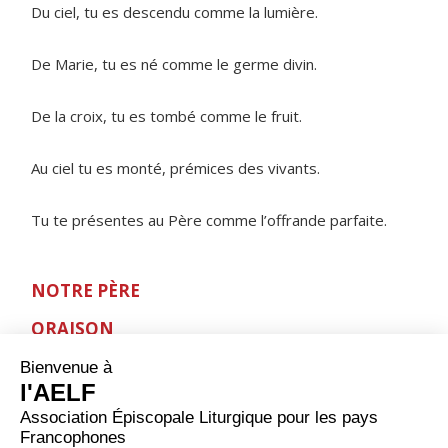
Du ciel, tu es descendu comme la lumière.
De Marie, tu es né comme le germe divin.
De la croix, tu es tombé comme le fruit.
Au ciel tu es monté, prémices des vivants.
Tu te présentes au Père comme l’offrande parfaite.
NOTRE PÈRE
ORAISON
Seigneur, tu demandes à ton Église d’être le lieu où
l’Évangile est annoncé en contradiction avec l’esprit du
monde. Donne à tes enfants assez de foi pour ne pas
déserter mais témoigner de toi devant les hommes en
prenant appui sur ta parole. Par Jésus Christ, ton Fils,