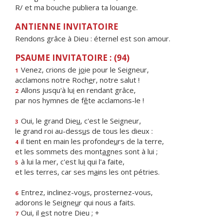
R/ et ma bouche publiera ta louange.
ANTIENNE INVITATOIRE
Rendons grâce à Dieu : éternel est son amour.
PSAUME INVITATOIRE : (94)
Venez, crions de j
o
ie pour le Seigneur,
1
acclamons notre Roch
e
r, notre salut !
Allons jusqu'à lu
i
en rendant grâce,
2
par nos hymnes de f
ê
te acclamons-le !
Oui, le grand Die
u
, c'est le Seigneur,
3
le grand roi au-dess
u
s de tous les dieux :
il tient en main les profonde
u
rs de la terre,
4
et les sommets des mont
a
gnes sont à lui ;
à lui la mer, c'est lu
i
qui l'a faite,
5
et les terres, car ses m
a
ins les ont pétries.
Entrez, inclinez-vo
u
s, prosternez-vous,
6
adorons le Seigne
u
r qui nous a faits.
Oui, il
e
st notre Dieu ; +
7