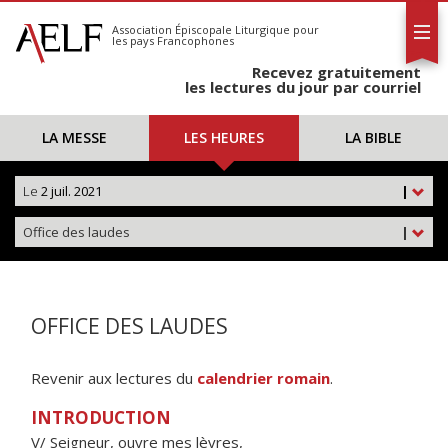
L'AELF
S'abonner
Association Épiscopale Liturgique
pour
les pays Francophones
Calendrier
Recevez gratuitement
Contact
les lectures du jour par courriel
LA MESSE
LES HEURES
LA BIBLE
Le
2 juil. 2021
|
Office des laudes
|
OFFICE DES LAUDES
Revenir aux lectures du
calendrier romain
.
INTRODUCTION
V/ Seigneur, ouvre mes lèvres,