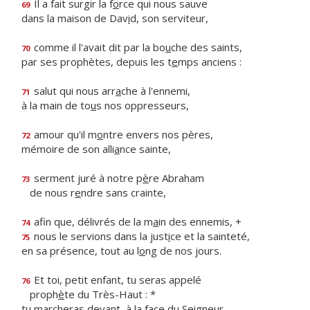
Il a fait surgir la f
o
rce qui nous sauve
69
dans la maison de Dav
i
d, son serviteur,
comme il l'avait dit par la bo
u
che des saints,
70
par ses prophètes, depuis les t
e
mps anciens :
salut qui nous arr
a
che à l'ennemi,
71
à la main de to
u
s nos oppresseurs,
amour qu'il m
o
ntre envers nos pères,
72
mémoire de son alli
a
nce sainte,
serment juré à notre p
è
re Abraham
73
de nous r
e
ndre sans crainte,
afin que, délivrés de la m
a
in des ennemis, +
74
nous le servions dans la just
i
ce et la sainteté,
75
en sa présence, tout au l
o
ng de nos jours.
Et toi, petit enfant, tu seras appelé
76
proph
è
te du Très-Haut : *
tu marcheras devant, à la face du Seigneur,