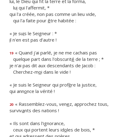
lui, le Dieu qui fit la terre et la forma,
lu
i
qui l'affermit, *
qui l'a créée, non pas comme un lieu vide,
qui l'a faite pour
ê
tre habitée :
« Je su
i
s le Seigneur : *
i
l n'en est pas d'autre !
« Quand j'ai parlé, je ne me cachais pas
19
quelque part dans l'obscurit
é
de la terre ; *
je n'ai pas dit aux descendants de Jacob :
Cherchez-m
o
i dans le vide !
« Je suis le Seigneur qui prof
è
re la justice,
qui ann
o
nce la vérité !
« Rassemblez-vous, ven
e
z, approchez tous,
20
surviv
a
nts des nations !
« Ils sont dans l'ignorance,
ceux qui portent leurs id
o
les de bois, *
et qui adressent des prières