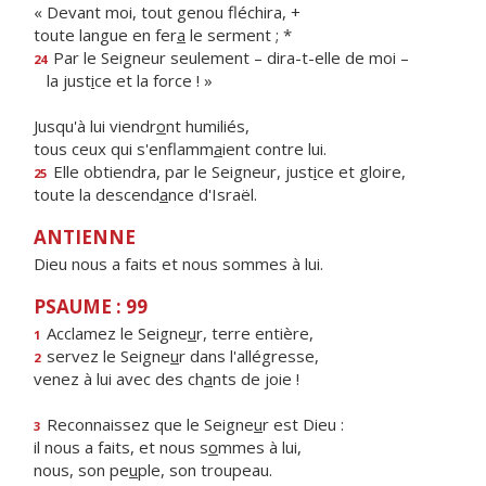
« Devant moi, tout genou fléchira, +
toute langue en fer
a
le serment ; *
Par le Seigneur seulement – dira-t-elle de moi –
24
la just
i
ce et la force ! »
Jusqu'à lui viendr
o
nt humiliés,
tous ceux qui s'enflamm
a
ient contre lui.
Elle obtiendra, par le Seigneur, just
i
ce et gloire,
25
toute la descend
a
nce d'Israël.
ANTIENNE
Dieu nous a faits et nous sommes à lui.
PSAUME : 99
Acclamez le Seigne
u
r, terre entière,
1
servez le Seigne
u
r dans l'allégresse,
2
venez à lui avec des ch
a
nts de joie !
Reconnaissez que le Seigne
u
r est Dieu :
3
il nous a faits, et nous s
o
mmes à lui,
nous, son pe
u
ple, son troupeau.