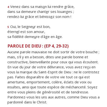
Venez dans sa mais
o
n lui rendre grâce,
4
dans sa demeure chant
e
r ses louanges ;
rendez-lui grâce et béniss
e
z son nom !
Oui, le Seigne
u
r est bon,
5
étern
e
l est son amour,
sa fidélité deme
u
re d'âge en âge.
PAROLE DE DIEU : (EP 4, 29-32)
Aucune parole mauvaise ne doit sortir de votre bouche ;
mais, s’il y en a besoin, dites une parole bonne et
constructive, bienveillante pour ceux qui vous écoutent.
En vue du jour de votre délivrance, vous avez reçu en
vous la marque du Saint-Esprit de Dieu : ne le contristez
pas. Faites disparaître de votre vie tout ce qui est
amertume, emportement, colère, éclats de voix ou
insultes, ainsi que toute espèce de méchanceté. Soyez
entre vous pleins de générosité et de tendresse.
Pardonnez-vous les uns aux autres, comme Dieu vous a
pardonné dans le Christ.