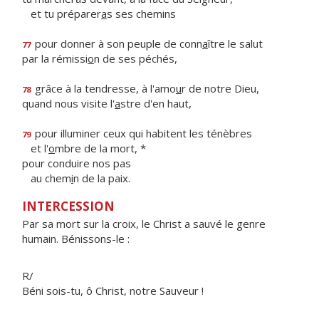
et tu préparer
a
s ses chemins
pour donner à son peuple de conn
a
ître le salut
77
par la rémissi
o
n de ses péchés,
grâce à la tendresse, à l'amo
u
r de notre Dieu,
78
quand nous visite l'
a
stre d'en haut,
pour illuminer ceux qui habitent les ténèbres
79
et l'
o
mbre de la mort, *
pour conduire nos pas
au chem
i
n de la paix.
INTERCESSION
Par sa mort sur la croix, le Christ a sauvé le genre
humain. Bénissons-le :
R/
Béni sois-tu, ô Christ, notre Sauveur !