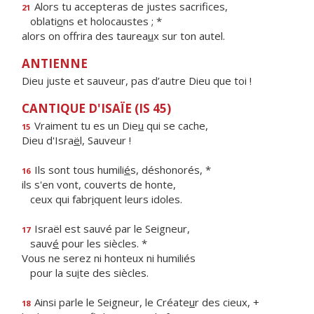
Alors tu accepteras de justes sacrifices,
21
oblati
o
ns et holocaustes ; *
alors on offrira des taurea
u
x sur ton autel.
ANTIENNE
Dieu juste et sauveur, pas d’autre Dieu que toi !
CANTIQUE D'ISAÏE (IS 45)
Vraiment tu es un Die
u
qui se cache,
15
Dieu d'Isra
ë
l, Sauveur !
Ils sont tous humili
é
s, déshonorés, *
16
ils s'en vont, couverts de honte,
ceux qui fabr
i
quent leurs idoles.
Israël est sauvé par le Seigneur,
17
sauv
é
pour les siècles. *
Vous ne serez ni honteux ni humiliés
pour la su
i
te des siècles.
Ainsi parle le Seigneur, le Créate
u
r des cieux, +
18