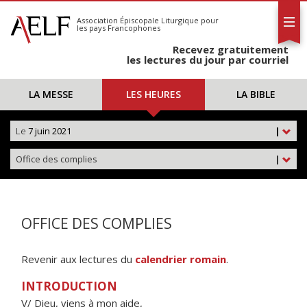
L'AELF
S'abonner
Association Épiscopale Liturgique
pour
les pays Francophones
Calendrier
Recevez gratuitement
Contact
les lectures du jour par courriel
LA MESSE
LES HEURES
LA BIBLE
Le
7 juin 2021
|
Office des complies
|
OFFICE DES COMPLIES
Revenir aux lectures du
calendrier romain
.
INTRODUCTION
V/ Dieu, viens à mon aide,