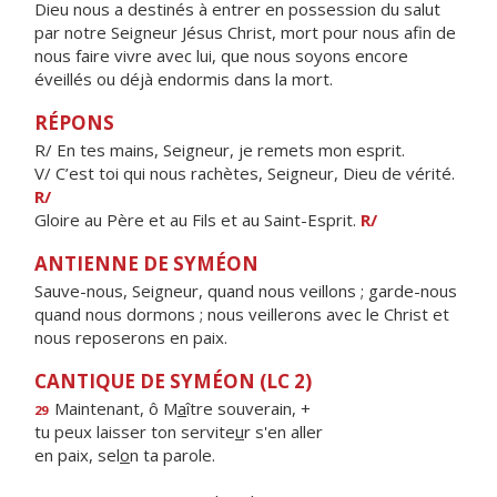
Dieu nous a destinés à entrer en possession du salut
par notre Seigneur Jésus Christ, mort pour nous afin de
nous faire vivre avec lui, que nous soyons encore
éveillés ou déjà endormis dans la mort.
RÉPONS
R/ En tes mains, Seigneur, je remets mon esprit.
V/ C’est toi qui nous rachètes, Seigneur, Dieu de vérité.
R/
Gloire au Père et au Fils et au Saint-Esprit.
R/
ANTIENNE DE SYMÉON
Sauve-nous, Seigneur, quand nous veillons ; garde-nous
quand nous dormons ; nous veillerons avec le Christ et
nous reposerons en paix.
CANTIQUE DE SYMÉON (LC 2)
Maintenant, ô M
a
ître souverain, +
29
tu peux laisser ton servite
u
r s'en aller
en paix, sel
o
n ta parole.