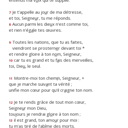
entends ma v
o
ix qui te supplie.
Je t’appelle au jo
u
r de ma détresse,
7
et toi, Seigne
u
r, tu me réponds.
Aucun parmi les die
u
x n’est comme toi,
8
et rien n’ég
a
le tes œuvres.
Toutes les nations, que tu as faites,
9
viendront se prostern
e
r devant toi *
et rendre gloire à ton n
o
m, Seigneur,
car tu es grand et tu f
a
is des merveilles,
10
toi, Die
u
, le seul.
Montre-moi ton chem
i
n, Seigneur, +
11
que je marche suiv
a
nt ta vérité ;
unifie mon cœur pour qu’il cr
a
igne ton nom.
Je te rends grâce de tout mon cœur,
12
Seigne
u
r mon Dieu,
toujours je rendrai gl
o
ire à ton nom ;
il est grand, ton amo
u
r pour moi :
13
tu m’as tiré de l’ab
î
me des morts.