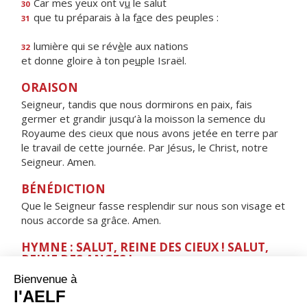
Car mes yeux ont v
u
le salut
30
que tu préparais à la f
a
ce des peuples :
31
lumière qui se rév
è
le aux nations
32
et donne gloire à ton pe
u
ple Israël.
ORAISON
Seigneur, tandis que nous dormirons en paix, fais
germer et grandir jusqu’à la moisson la semence du
Royaume des cieux que nous avons jetée en terre par
le travail de cette journée. Par Jésus, le Christ, notre
Seigneur. Amen.
BÉNÉDICTION
Que le Seigneur fasse resplendir sur nous son visage et
nous accorde sa grâce. Amen.
HYMNE : SALUT, REINE DES CIEUX ! SALUT,
REINE DES ANGES !
Salut, Reine des cieux ! Salut, Reine des anges !
Salut, Tige féconde ! Salut, Porte du ciel !
Par toi, la lumière s'est levée sur le monde.