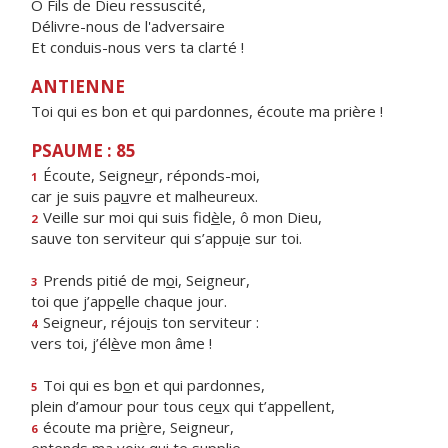
Ô Fils de Dieu ressuscité,
Délivre-nous de l'adversaire
Et conduis-nous vers ta clarté !
ANTIENNE
Toi qui es bon et qui pardonnes, écoute ma prière !
PSAUME : 85
Écoute, Seigne
u
r, réponds-moi,
1
car je suis pa
u
vre et malheureux.
Veille sur moi qui suis fid
è
le, ô mon Dieu,
2
sauve ton serviteur qui s’appu
i
e sur toi.
Prends pitié de m
o
i, Seigneur,
3
toi que j’app
e
lle chaque jour.
Seigneur, réjou
i
s ton serviteur :
4
vers toi, j’él
è
ve mon âme !
Toi qui es b
o
n et qui pardonnes,
5
plein d’amour pour tous ce
u
x qui t’appellent,
écoute ma pri
è
re, Seigneur,
6