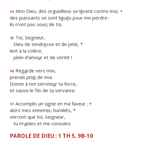
Mon Dieu, des orgueilleux se l
è
vent contre moi, +
14
des puissants se sont ligu
é
s pour me perdre :
ils n’ont pas souc
i
de toi.
Toi, Seigneur,
15
Dieu de tendr
e
sse et de pitié, *
lent à la colère,
plein d’amo
u
r et de vérité !
Reg
a
rde vers moi,
16
prends piti
é
de moi.
Donne à ton servite
u
r ta force,
et sauve le f
ls de ta servante.
Accomplis un s
i
gne en ma faveur ; +
17
alors mes ennem
i
s, humiliés, *
verront que toi, Seigneur,
tu m’
a
ides et me consoles.
PAROLE DE DIEU : 1 TH 5, 9B-10