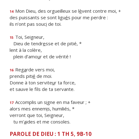
Mon Dieu, des orgueilleux se l
è
vent contre moi, +
14
des puissants se sont ligu
é
s pour me perdre :
ils n’ont pas souc
i
de toi.
Toi, Seigneur,
15
Dieu de tendr
e
sse et de pitié, *
lent à la colère,
plein d’amo
u
r et de vérité !
Reg
a
rde vers moi,
16
prends piti
é
de moi.
Donne à ton servite
u
r ta force,
et sauve le f
ls de ta servante.
Accomplis un s
i
gne en ma faveur ; +
17
alors mes ennem
i
s, humiliés, *
verront que toi, Seigneur,
tu m’
a
ides et me consoles.
PAROLE DE DIEU : 1 TH 5, 9B-10