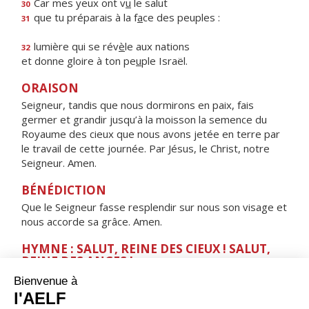
Car mes yeux ont v
u
le salut
30
que tu préparais à la f
a
ce des peuples :
31
lumière qui se rév
è
le aux nations
32
et donne gloire à ton pe
u
ple Israël.
ORAISON
Seigneur, tandis que nous dormirons en paix, fais
germer et grandir jusqu’à la moisson la semence du
Royaume des cieux que nous avons jetée en terre par
le travail de cette journée. Par Jésus, le Christ, notre
Seigneur. Amen.
BÉNÉDICTION
Que le Seigneur fasse resplendir sur nous son visage et
nous accorde sa grâce. Amen.
HYMNE : SALUT, REINE DES CIEUX ! SALUT,
REINE DES ANGES !
Salut, Reine des cieux ! Salut, Reine des anges !
Salut, Tige féconde ! Salut, Porte du ciel !
Par toi, la lumière s'est levée sur le monde.