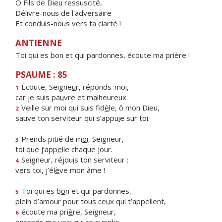
Ô Fils de Dieu ressuscité,
Délivre-nous de l'adversaire
Et conduis-nous vers ta clarté !
ANTIENNE
Toi qui es bon et qui pardonnes, écoute ma prière !
PSAUME : 85
Écoute, Seigne
u
r, réponds-moi,
1
car je suis pa
u
vre et malheureux.
Veille sur moi qui suis fid
è
le, ô mon Dieu,
2
sauve ton serviteur qui s’appu
i
e sur toi.
Prends pitié de m
o
i, Seigneur,
3
toi que j’app
e
lle chaque jour.
Seigneur, réjou
i
s ton serviteur :
4
vers toi, j’él
è
ve mon âme !
Toi qui es b
o
n et qui pardonnes,
5
plein d’amour pour tous ce
u
x qui t’appellent,
écoute ma pri
è
re, Seigneur,
6