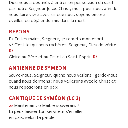
Dieu nous a destinés à entrer en possession du salut
par notre Seigneur Jésus Christ, mort pour nous afin de
nous faire vivre avec lui, que nous soyons encore
éveillés ou déjà endormis dans la mort.
RÉPONS
R/ En tes mains, Seigneur, je remets mon esprit.
V/ C’est toi qui nous rachètes, Seigneur, Dieu de vérité.
R/
Gloire au Père et au Fils et au Saint-Esprit.
R/
ANTIENNE DE SYMÉON
Sauve-nous, Seigneur, quand nous veillons ; garde-nous
quand nous dormons ; nous veillerons avec le Christ et
nous reposerons en paix.
CANTIQUE DE SYMÉON (LC 2)
Maintenant, ô M
a
ître souverain, +
29
tu peux laisser ton servite
u
r s'en aller
en paix, sel
o
n ta parole.