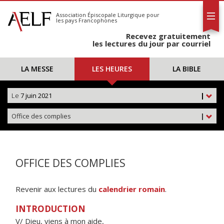
L'AELF
S'abonner
Association Épiscopale Liturgique
pour
les pays Francophones
Calendrier
Recevez gratuitement
Contact
les lectures du jour par courriel
LA MESSE
LES HEURES
LA BIBLE
Le
7 juin 2021
|
Office des complies
|
OFFICE DES COMPLIES
Revenir aux lectures du
calendrier romain
.
INTRODUCTION
V/ Dieu, viens à mon aide,