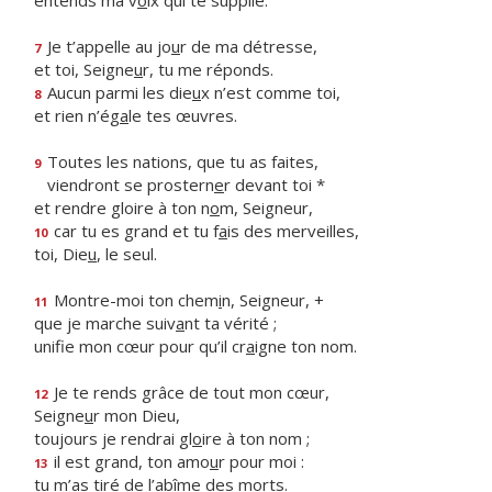
entends ma v
o
ix qui te supplie.
Je t’appelle au jo
u
r de ma détresse,
7
et toi, Seigne
u
r, tu me réponds.
Aucun parmi les die
u
x n’est comme toi,
8
et rien n’ég
a
le tes œuvres.
Toutes les nations, que tu as faites,
9
viendront se prostern
e
r devant toi *
et rendre gloire à ton n
o
m, Seigneur,
car tu es grand et tu f
a
is des merveilles,
10
toi, Die
u
, le seul.
Montre-moi ton chem
i
n, Seigneur, +
11
que je marche suiv
a
nt ta vérité ;
unifie mon cœur pour qu’il cr
a
igne ton nom.
Je te rends grâce de tout mon cœur,
12
Seigne
u
r mon Dieu,
toujours je rendrai gl
o
ire à ton nom ;
il est grand, ton amo
u
r pour moi :
13
tu m’as tiré de l’ab
î
me des morts.