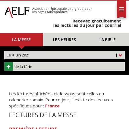
L'AELF
S'abonner
Association Épiscopale Liturgique
pour
les pays Francophones
Calendrier
Recevez gratuitement
Contact
les lectures du jour par courriel
LA MESSE
LES HEURES
LA BIBLE
Le
4 juin 2021
|
de la férie
Les lectures affichées ci-dessous sont celles du
calendrier romain. Pour ce jour, il existe des lectures
spécifiques pour :
France
LECTURES DE LA MESSE