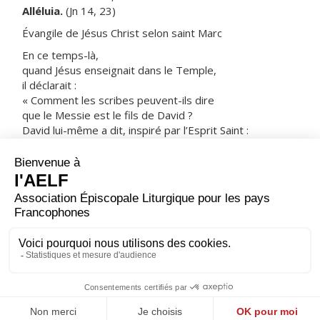
Alléluia.
(Jn 14, 23)
Évangile de Jésus Christ selon saint Marc
En ce temps-là,
quand Jésus enseignait dans le Temple,
il déclarait :
« Comment les scribes peuvent-ils dire
que le Messie est le fils de David ?
David lui-même a dit, inspiré par l’Esprit Saint :
Le Seigneur a dit à mon Seigneur :
“Siège à ma droite
jusqu’à ce que j’aie placé tes ennemis
sous tes pieds !”
David lui-même le nomme Seigneur.
D’où vient alors qu’il est son fils ? »
Et la foule nombreuse l’écoutait avec plaisir.
– Acclamons la Parole de Dieu.