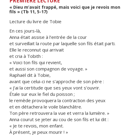
PREMIÈRE LECTURE
« Dieu m’avait frappé, mais voici que je revois mon
fils » (Tb 11, 5-17)
Lecture du livre de Tobie
En ces jours-là,
Anna était assise à l’entrée de la cour
et surveillait la route par laquelle son fils était parti.
Elle le reconnut qui arrivait
et cria à Tobith :
« Voici ton fils qui revient,
et aussi son compagnon de voyage. »
Raphaël dit à Tobie,
avant que celui-ci ne s’approche de son père :
« J’ai la certitude que ses yeux vont s’ouvrir.
Étale sur eux le fiel du poisson ;
le remède provoquera la contraction des yeux
et en détachera le voile blanchâtre.
Ton père retrouvera la vue et verra la lumière. »
Anna courut se jeter au cou de son fils et lui dit :
« Je te revois, mon enfant.
À présent, je peux mourir ! »